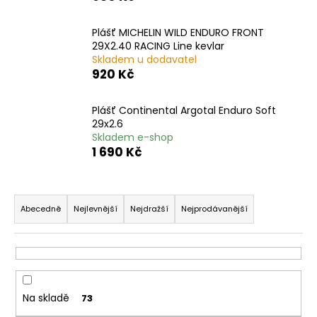
a
j
Plášť MICHELIN WILD ENDURO FRONT
29X2.40 RACING Line kevlar
í
Skladem u dodavatel
t
920 Kč
?
Plášť Continental Argotal Enduro Soft
29x2.6
Skladem e-shop
1 690 Kč
HLEDAT
Ř
a
Abecedně
Nejlevnější
Nejdražší
Nejprodávanější
D
z
o
e
p
n
o
í
r
Na skladě
73
p
u