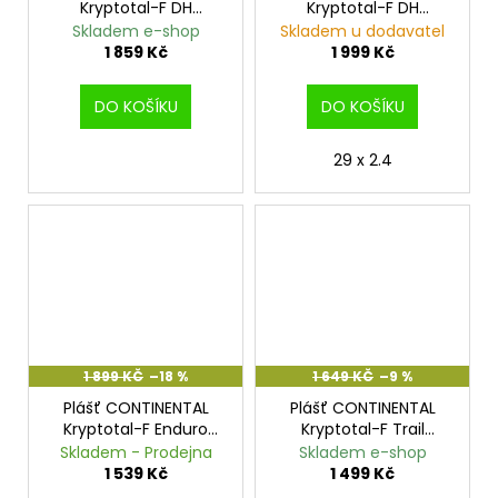
Kryptotal-F DH
Kryptotal-F DH
Supersoft - 27.5x2.4
Supersoft - 29x2.4
Skladem e-shop
Skladem u dodavatel
1 859 Kč
1 999 Kč
DO KOŠÍKU
DO KOŠÍKU
29 x 2.4
1 899 KČ
–18 %
1 649 KČ
–9 %
Plášť CONTINENTAL
Plášť CONTINENTAL
Kryptotal-F Enduro
Kryptotal-F Trail
Soft - 29x2.4
Endurance - 27.5x2.4
Skladem - Prodejna
Skladem e-shop
1 539 Kč
1 499 Kč