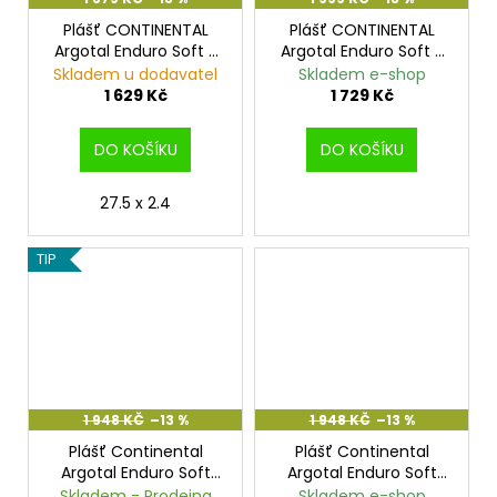
Plášť CONTINENTAL
Plášť CONTINENTAL
Argotal Enduro Soft -
Argotal Enduro Soft -
27.5x2.4
27.5x2.6
Skladem u dodavatel
Skladem e-shop
1 629 Kč
1 729 Kč
DO KOŠÍKU
DO KOŠÍKU
27.5 x 2.4
TIP
1 948 KČ
–13 %
1 948 KČ
–13 %
Plášť Continental
Plášť Continental
Argotal Enduro Soft
Argotal Enduro Soft
29x2.4
29x2.6
Skladem - Prodejna
Skladem e-shop