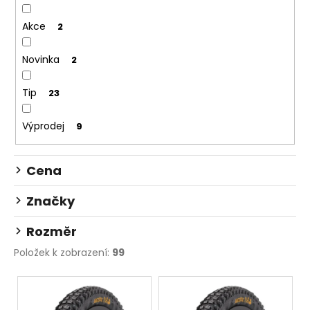
č
r
u
o
Akce
2
j
d
e
u
Novinka
2
m
k
e
t
Tip
23
ů
KAZETA
Výprodej
9
SHIMANO
DEORE
CS-
M6100
Cena
12
10-
Značky
51Z
1
Rozměr
689
Kč
Položek k zobrazení:
99
V
ý