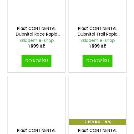
Plášť CONTINENTAL
Plášť CONTINENTAL
Dubnital Race Rapid
Dubnital Trail Rapid
kevlar 29x2.4
kevlar transparent -
Skladem e-shop
Skladem e-shop
29x2.4
1 699 Kč
1 699 Kč
DO KOŠÍKU
DO KOŠÍKU
2 199 KČ
–9 %
Plášť CONTINENTAL
Plášť CONTINENTAL