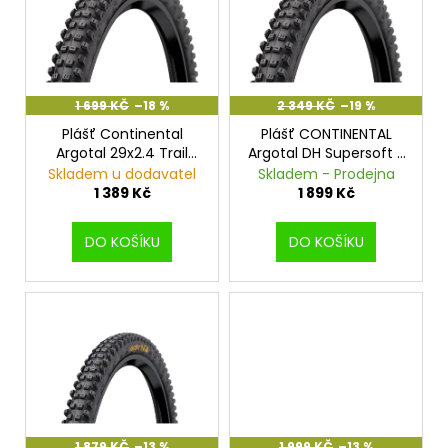
p
i
s
p
r
1 699 KČ
–18 %
2 349 KČ
–19 %
o
Plášť Continental
Plášť CONTINENTAL
Argotal 29x2.4 Trail
Argotal DH Supersoft -
d
Endurance
29x2.4
Skladem u dodavatel
Skladem - Prodejna
u
1 389 Kč
1 899 Kč
k
t
DO KOŠÍKU
DO KOŠÍKU
ů
1 879 KČ
–13 %
1 999 KČ
–13 %