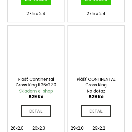
27.5 x 2.4
27.5 x 2.4
Plášť Continental
Plášť CONTINENTAL
Cross King II 26x2.30
Cross King
Performance 29" drát
Skladem e-shop
Na dotaz
529 Kč
529 Kč
DETAIL
DETAIL
26x2.0
26x2.3
29x2.0
29x2,2