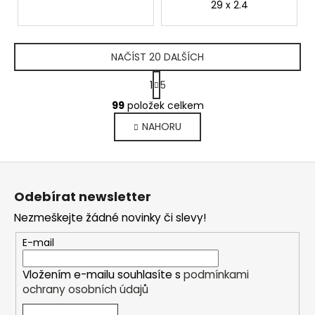
29 x 2.4
NAČÍST 20 DALŠÍCH
S
1
5
t
O
r
99
položek celkem
v
á
NAHORU
l
n
k
á
o
d
Z
v
a
á
á
c
Odebírat newsletter
n
p
í
í
Nezmeškejte žádné novinky či slevy!
p
a
r
t
E-mail
v
í
k
Vložením e-mailu souhlasíte s
podmínkami
y
ochrany osobních údajů
v