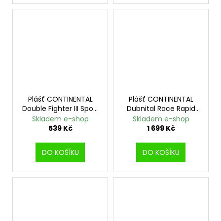
Plášť CONTINENTAL
Plášť CONTINENTAL
Double Fighter III Sport
Dubnital Race Rapid
Reflex drát - 26x1.9
kevlar 29x2.2
Skladem e-shop
Skladem e-shop
539 Kč
1 699 Kč
DO KOŠÍKU
DO KOŠÍKU