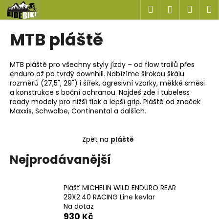
K
Přejít
Hledat
Náku
M
Přihlášen
na
o
obsah
Zpět
Zpět
košík
š
MTB pláště
í
C
k
o
MTB pláště pro všechny styly jízdy – od flow trailů přes
enduro až po tvrdý downhill. Nabízíme širokou škálu
p
rozměrů (27,5", 29") i šířek, agresivní vzorky, měkké směsi
o
a konstrukce s boční ochranou. Najdeš zde i tubeless
t
ready modely pro nižší tlak a lepší grip. Pláště od značek
Maxxis, Schwalbe, Continental a dalších.
ř
e
Zpět na
pláště
b
u
Nejprodávanější
j
e
Plášť MICHELIN WILD ENDURO REAR
t
29X2.40 RACING Line kevlar
e
Na dotaz
n
930 Kč