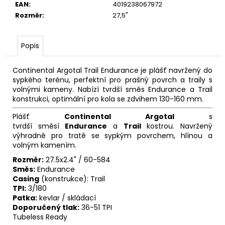
č
EAN
:
4019238067972
u
Rozměr
:
27,5"
j
e
m
Popis
e
Continental Argotal Trail Endurance je plášť navržený do
sypkého terénu, perfektní pro prašný povrch a traily s
POTAH
volnými kameny. Nabízí tvrdší směs Endurance a Trail
KOLA
konstrukci, optimální pro kola se zdvihem 130-160 mm.
OCHRANNÝ
MAX1
Plášť
Continental Argotal
s
179
tvrdší směsí
Endurance
a
Trail
kostrou. Navržený
Kč
výhradně pro tratě se sypkým povrchem, hlínou a
volným kamením.
Rozměr:
27.5x2.4" / 60-584
Směs:
Endurance
Casing
(konstrukce): Trail
TPI:
3/180
Patka:
kevlar / skládací
Doporučený tlak:
36-51 TPI
Tubeless Ready