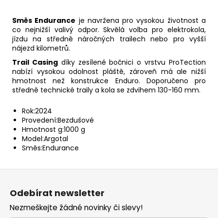
Směs Endurance
je navržena pro vysokou životnost a
co nejnižší valivý odpor. Skvělá volba pro elektrokola,
jízdu na středně náročných trailech nebo pro vyšší
nájezd kilometrů.
Trail Casing
díky zesílené bočnici o vrstvu ProTection
nabízí vysokou odolnost pláště, zároveň má ale nižší
hmotnost než konstrukce Enduro. Doporučeno pro
středně technické traily a kola se zdvihem 130-160 mm.
Rok:
2024
Provedení:
Bezdušové
Hmotnost g:
1000 g
Model:
Argotal
Směs:
Endurance
Z
á
Odebírat newsletter
p
Nezmeškejte žádné novinky či slevy!
a