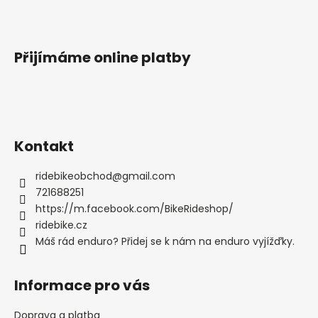
Přijímáme online platby
Kontakt
ridebikeobchod
@
gmail.com
721688251
https://m.facebook.com/BikeRideshop/
ridebike.cz
Máš rád enduro? Přidej se k nám na enduro vyjížďky.
Informace pro vás
Doprava a platba