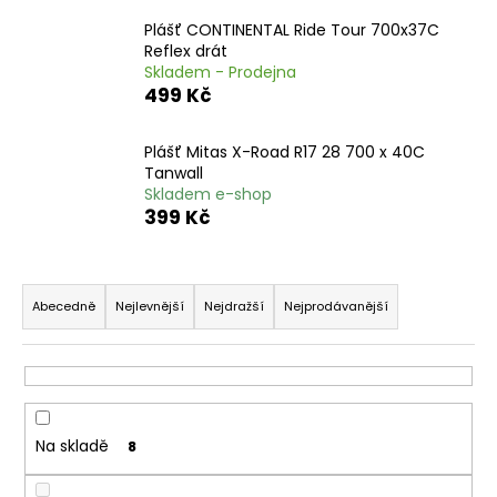
a
Plášť CONTINENTAL Ride Tour 700x37C
j
Reflex drát
Skladem - Prodejna
í
499 Kč
t
?
Plášť Mitas X-Road R17 28 700 x 40C
Tanwall
Skladem e-shop
399 Kč
HLEDAT
Ř
a
Abecedně
Nejlevnější
Nejdražší
Nejprodávanější
z
D
e
o
n
p
í
o
Na skladě
8
r
p
u
r