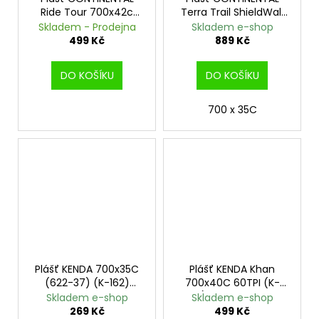
Ride Tour 700x42c
Terra Trail ShieldWall
Reflex drát
700x40C kevlar Black
Skladem - Prodejna
Skladem e-shop
499 Kč
889 Kč
DO KOŠÍKU
DO KOŠÍKU
700 x 35C
Plášť KENDA 700x35C
Plášť KENDA Khan
(622-37) (K-162)
700x40C 60TPI (K-
černý
935) K-Shield reflex
Skladem e-shop
Skladem e-shop
269 Kč
499 Kč