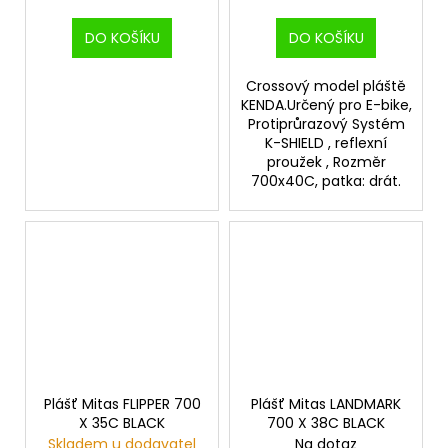
DO KOŠÍKU
DO KOŠÍKU
Crossový model pláště
KENDA.Určený pro E-bike,
Protiprůrazový Systém
K-SHIELD , reflexní
proužek , Rozměr
700x40C, patka: drát.
Plášť Mitas FLIPPER 700
Plášť Mitas LANDMARK
X 35C BLACK
700 X 38C BLACK
Skladem u dodavatel
Na dotaz