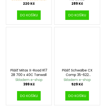
220 Kč
289 Kč
DO KOŠÍKU
DO KOŠÍKU
Plášť Mitas X-Road R17
Plášť Schwalbe CX
28 700 x 40C Tanwall
Comp 35-622
KevlarGuard
Skladem e-shop
Skladem e-shop
399 Kč
529 Kč
DO KOŠÍKU
DO KOŠÍKU