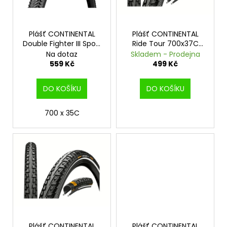
p
r
o
Plášť CONTINENTAL
Plášť CONTINENTAL
Double Fighter III Sport
Ride Tour 700x37C
d
drát - 700x35C
Reflex drát
Na dotaz
Skladem - Prodejna
u
559 Kč
499 Kč
k
t
DO KOŠÍKU
DO KOŠÍKU
ů
700 x 35C
Plášť CONTINENTAL
Plášť CONTINENTAL