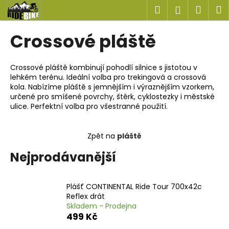
K
Přejít
Hledat
Náku
M
Přihlášen
na
o
obsah
Zpět
Zpět
košík
š
Crossové pláště
í
C
k
o
Crossové pláště kombinují pohodlí silnice s jistotou v
lehkém terénu. Ideální volba pro trekingová a crossová
p
kola. Nabízíme pláště s jemnějším i výraznějším vzorkem,
o
určené pro smíšené povrchy, štěrk, cyklostezky i městské
t
ulice. Perfektní volba pro všestranné použití.
ř
e
Zpět na
pláště
b
Nejprodávanější
u
j
e
Plášť CONTINENTAL Ride Tour 700x42c
Reflex drát
t
Skladem - Prodejna
e
499 Kč
n