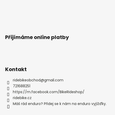
Přijímáme online platby
Kontakt
ridebikeobchod
@
gmail.com
721688251
https://m.facebook.com/BikeRideshop/
ridebike.cz
Máš rád enduro? Přidej se k nám na enduro vyjížďky.