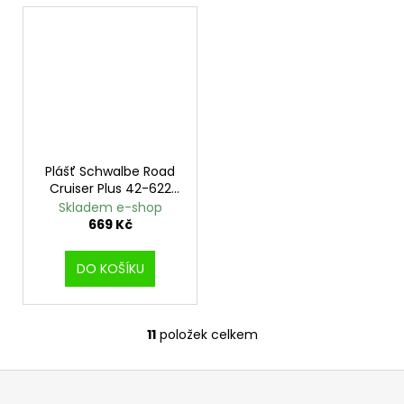
Plášť Schwalbe Road
Cruiser Plus 42-622
PunctureGuard
Skladem e-shop
669 Kč
DO KOŠÍKU
11
položek celkem
O
v
Z
l
á