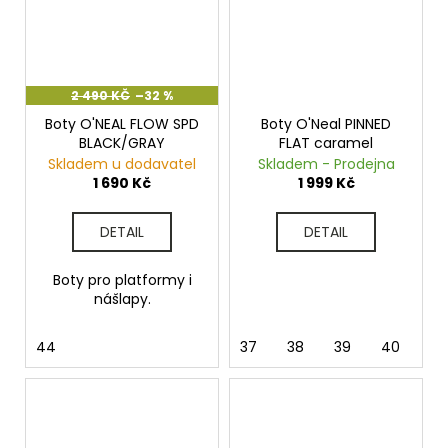
2 490 KČ
–32 %
Boty O'NEAL FLOW SPD
Boty O'Neal PINNED
BLACK/GRAY
FLAT caramel
Skladem u dodavatel
Skladem - Prodejna
1 690 Kč
1 999 Kč
DETAIL
DETAIL
Boty pro platformy i
nášlapy.
44
37
38
39
40
41