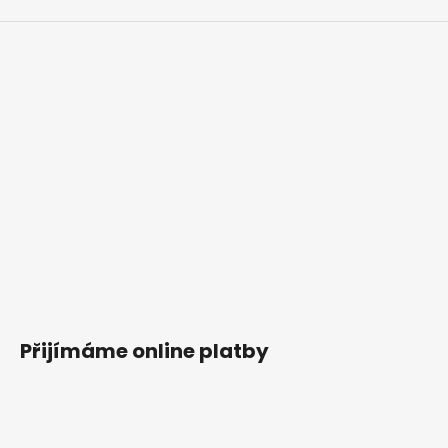
p
i
s
u
Přijímáme online platby