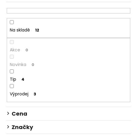
z
č
u
e
j
n
e
í
m
Na skladě
12
p
e
r
o
Akce
0
NORCO
d
SIGHT
u
C2
Novinka
0
BLACK
k
29
t
Tip
4
104
ů
990
Kč
Výprodej
3
Původně:
145
990
Kč
Cena
Značky