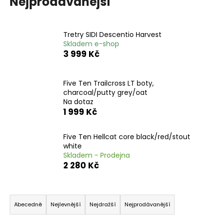
Nejprodávanější
a
j
Tretry SIDI Descentio Harvest
í
Skladem e-shop
t
3 999 Kč
?
Five Ten Trailcross LT boty,
charcoal/putty grey/oat
Na dotaz
1 999 Kč
HLEDAT
Five Ten Hellcat core black/red/stout
white
D
Skladem - Prodejna
o
2 280 Kč
p
o
Ř
r
a
Abecedně
Nejlevnější
Nejdražší
Nejprodávanější
u