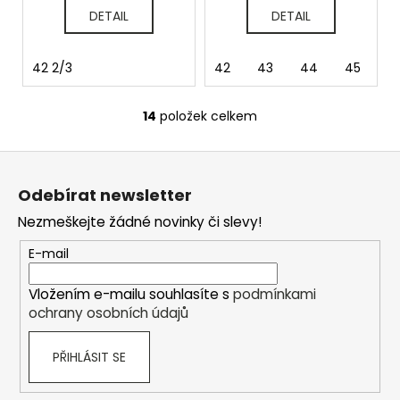
DETAIL
DETAIL
42 2/3
42
43
44
45
4
14
položek celkem
O
v
Z
l
á
á
Odebírat newsletter
d
p
a
Nezmeškejte žádné novinky či slevy!
a
c
t
E-mail
í
í
p
Vložením e-mailu souhlasíte s
podmínkami
r
ochrany osobních údajů
v
k
PŘIHLÁSIT SE
y
v
ý