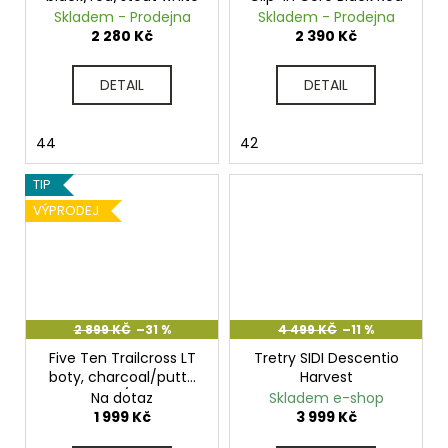
Skladem - Prodejna
Skladem - Prodejna
2 280 Kč
2 390 Kč
DETAIL
DETAIL
44
42
TIP
VÝPRODEJ
2 899 KČ
–31 %
4 499 KČ
–11 %
Five Ten Trailcross LT
Tretry SIDI Descentio
boty, charcoal/putty
Harvest
grey/oat
Na dotaz
Skladem e-shop
1 999 Kč
3 999 Kč