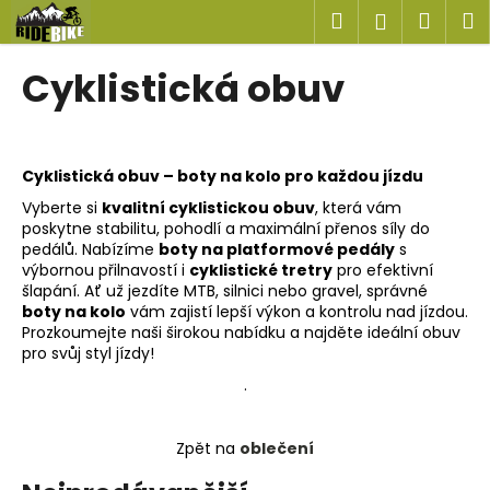
K
Přejít
Hledat
Náku
M
Přihlášen
na
o
obsah
Zpět
Zpět
košík
š
Cyklistická obuv
í
C
k
o
p
Cyklistická obuv – boty na kolo pro každou jízdu
o
Vyberte si
kvalitní cyklistickou obuv
, která vám
t
poskytne stabilitu, pohodlí a maximální přenos síly do
pedálů. Nabízíme
boty na platformové pedály
s
ř
výbornou přilnavostí i
cyklistické tretry
pro efektivní
e
šlapání. Ať už jezdíte MTB, silnici nebo gravel, správné
boty na kolo
vám zajistí lepší výkon a kontrolu nad jízdou.
b
Prozkoumejte naši širokou nabídku a najděte ideální obuv
u
pro svůj styl jízdy!
j
.
e
t
Zpět na
oblečení
e
n