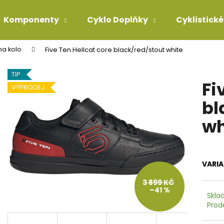
Komponenty
Cyklo Doplňky
Cyklistické
 na kolo
Five Ten Hellcat core black/red/stout white
Co potřebujete najít?
TIP
Fi
VÝPRODEJ
HLEDAT
bl
wh
Doporučujeme
VARI
3 899 KČ
–41 %
Skla
Prod
KONCOVKA ŘADÍCÍHO BOWDENU 4MM
BOWDEN TEFLON