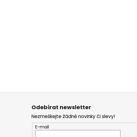
Z
á
Odebírat newsletter
p
Nezmeškejte žádné novinky či slevy!
a
t
E-mail
í