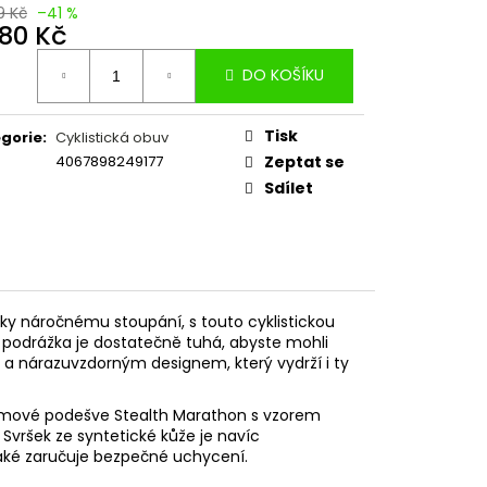
9 Kč
–41 %
280 Kč
ná
DO KOŠÍKU
:
Tisk
gorie
:
Cyklistická obuv
4067898249177
Zeptat se
Sdílet
cky náročnému stoupání, s touto cyklistickou
í podrážka je dostatečně tuhá, abyste mohli
 a nárazuvzdorným designem, který vydrží i ty
gumové podešve Stealth Marathon s vzorem
Svršek ze syntetické kůže je navíc
také zaručuje bezpečné uchycení.