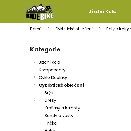
K
Přejít
na
o
Jízdní Kola
obsah
Zpět
Zpět
š
do
do
í
Domů
Cyklistické oblečení
Boty a tretry
k
obchodu
obchodu
P
o
Kategorie
Přeskočit
s
kategorie
t
Jízdní Kola
r
Komponenty
a
Cyklo Doplňky
n
Cyklistické oblečení
n
Brýle
í
Dresy
p
Kraťasy a kalhoty
a
Bundy a vesty
n
Trička
LANKO ŘADÍCÍ PRO-T PLUS MTB TEFLON
e
Helmy