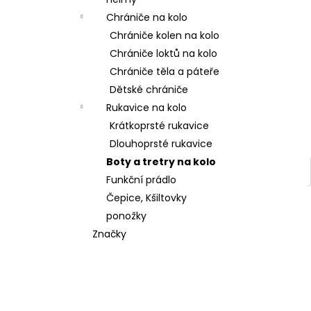
2100MM BLISTR
l
Chrániče na kolo
128 Kč
Chrániče kolen na kolo
Chrániče loktů na kolo
Chrániče těla a páteře
Dětské chrániče
Rukavice na kolo
Krátkoprsté rukavice
Dlouhoprsté rukavice
Boty a tretry na kolo
Funkční prádlo
Čepice, Kšiltovky
ponožky
Značky