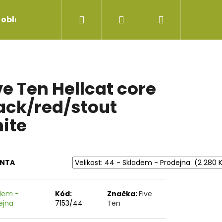
Hledat
Přihlášení
Nákupní
 oblečení
Servis jízdních kol
Repase vidlice
košík
ve Ten Hellcat core
ack/red/stout
ite
ANTA
dem -
Kód:
Značka:
Five
ejna
7153/44
Ten
 ŘADÍCÍ ČERNÝ SP-