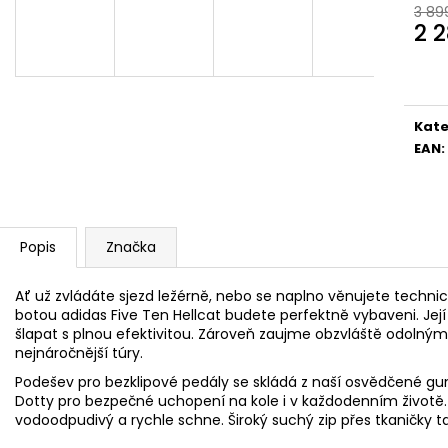
4MM
5 Kč
3 89
2 
30 Kč
Měr
cena
Kate
EAN
:
Popis
Značka
Ať už zvládáte sjezd ležérně, nebo se naplno věnujete techni
botou adidas Five Ten Hellcat budete perfektně vybaveni. Jej
šlapat s plnou efektivitou. Zároveň zaujme obzvláště odolným
nejnáročnější túry.
Podešev pro bezklipové pedály se skládá z naší osvědčené 
Dotty pro bezpečné uchopení na kole i v každodenním životě. 
vodoodpudivý a rychle schne. Široký suchý zip přes tkaničky 