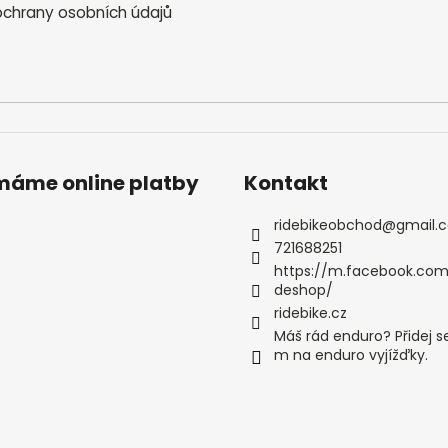
chrany osobních údajů
ímáme online platby
Kontakt
ridebikeobchod
@
gmail.
721688251
https://m.facebook.com
deshop/
ridebike.cz
Máš rád enduro? Přidej s
m na enduro vyjížďky.