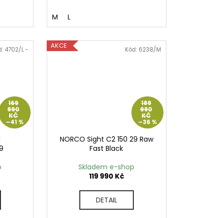
M
L
AKCE
d:
4702/L -
Kód:
6238/M
169
189
990
990
KČ
KČ
–41 %
–36 %
1
NORCO Sight C2 150 29 Raw
9
Fast Black
p
Skladem e-shop
119 990 Kč
DETAIL