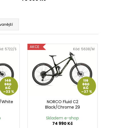
vanější
AKCE
ód:
5722/S
Kód:
5638/M
149
119
990
990
KČ
KČ
–33 %
–37 %
n/White
NORCO Fluid C2
Black/Chrome 29
p
Skladem e-shop
74 990 Kč