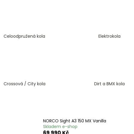
ČERVENÁ
1 990 Kč
170 Kč
Celoodpružená kola
Elektrokola
Crossová / City kola
Dirt a BMX kola
NORCO Sight A3 150 MX Vanilla
Skladem e-shop
69 990 Kč