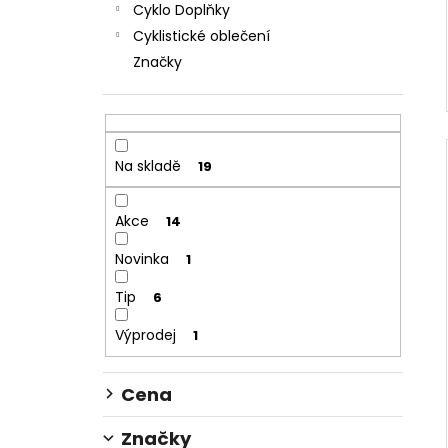
Cyklo Doplňky
Cyklistické oblečení
Značky
Na skladě
19
Akce
14
Novinka
1
Tip
6
Výprodej
1
Cena
Značky