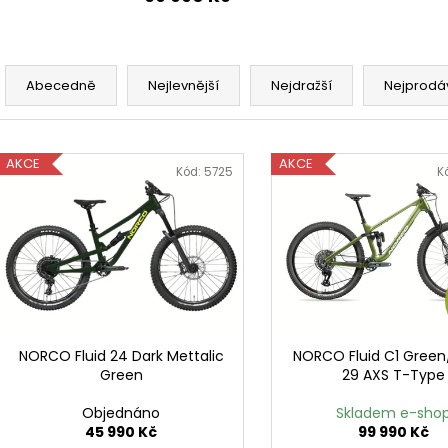
Ř
a
Abecedně
Nejlevnější
Nejdražší
Nejprodá
z
e
V
n
AKCE
AKCE
ý
Kód:
5725
K
í
p
p
i
r
s
o
p
d
r
u
o
k
d
NORCO Fluid 24 Dark Mettalic
NORCO Fluid C1 Gree
t
Green
29 AXS T-Type
u
ů
k
Objednáno
Skladem e-sho
t
45 990 Kč
99 990 Kč