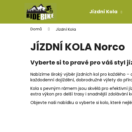
K
Přejít
na
o
Jízdní Kola
obsah
Zpět
Zpět
š
do
do
í
Domů
Jízdní Kola
k
obchodu
obchodu
JÍZDNÍ KOLA Norco
Vyberte si to pravé pro váš styl j
Nabízíme široký výběr jízdních kol pro každého –
každodenní dojíždění, dobrodružné výlety do přír
Kola s pevným rámem jsou skvělá pro efektivní jí
extra výkon pro delší trasy i snadnější zdolávání 
Objevte naši nabídku a vyberte si kolo, které ne
KONCOVKA LANKA