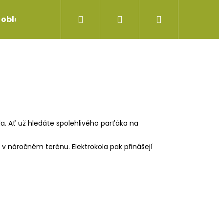
Hledat
Přihlášení
Nákupní
 oblečení
Servis jízdních kol
Repase vidlice
košík
a. Ať už hledáte spolehlivého parťáka na
v náročném terénu. Elektrokola pak přinášejí
UNEČNÍ BRÝLE RETRO