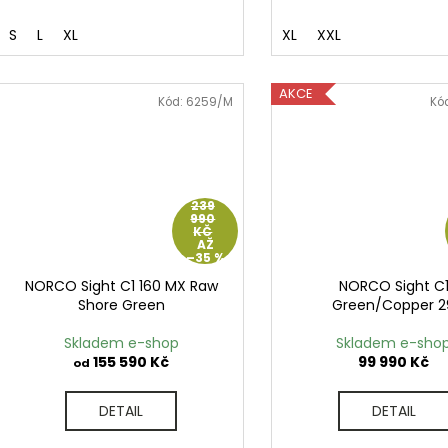
S
L
XL
XL
XXL
AKCE
Kód:
6259/M
Kó
239
990
KČ
AŽ
–35 %
NORCO Sight C1 160 MX Raw
NORCO Sight C
Shore Green
Green/Copper 2
Skladem e-shop
Skladem e-sho
155 590 Kč
99 990 Kč
od
DETAIL
DETAIL