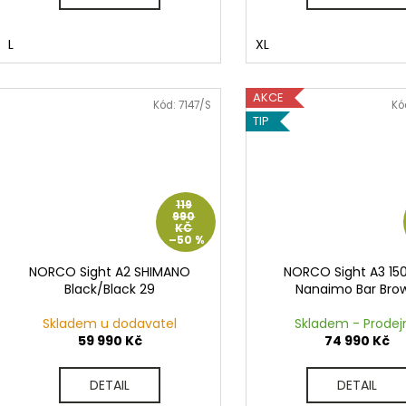
L
XL
AKCE
Kód:
7147/S
Kó
TIP
119
990
KČ
–50 %
NORCO Sight A2 SHIMANO
NORCO Sight A3 15
Black/Black 29
Nanaimo Bar Bro
Skladem u dodavatel
Skladem - Prodej
59 990 Kč
74 990 Kč
DETAIL
DETAIL