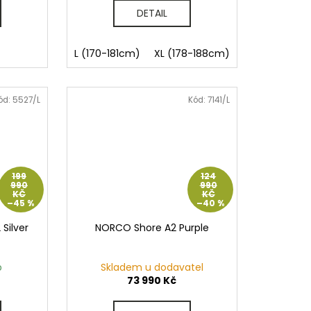
DETAIL
L (170-181cm)
XL (178-188cm)
ód:
5527/L
Kód:
7141/L
199
124
990
990
KČ
KČ
–45 %
–40 %
Silver
NORCO Shore A2 Purple
p
Skladem u dodavatel
73 990 Kč