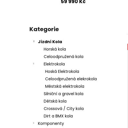
59 990 Kč
P
o
Kategorie
Přeskočit
s
kategorie
t
Jízdní Kola
r
Horská kola
a
Celoodpružená kola
n
Elektrokola
n
Hoská Elektrokola
í
Celoodpružená elekrokola
p
Městská elektrokola
a
Silniční a gravel kola
n
Dětská kola
e
Crossová / City kola
l
Dirt a BMX kola
Komponenty