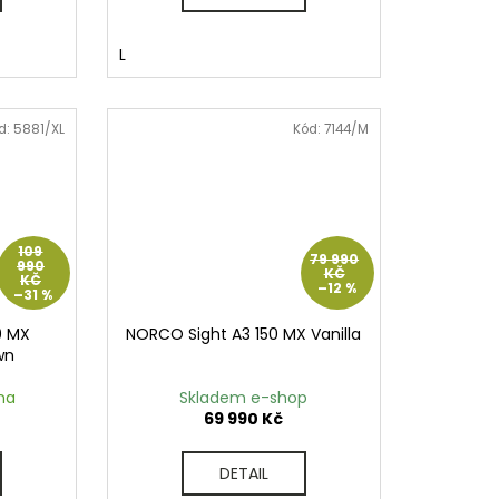
L
d:
5881/XL
Kód:
7144/M
109
79 990
990
KČ
KČ
–12 %
–31 %
0 MX
NORCO Sight A3 150 MX Vanilla
wn
na
Skladem e-shop
69 990 Kč
DETAIL