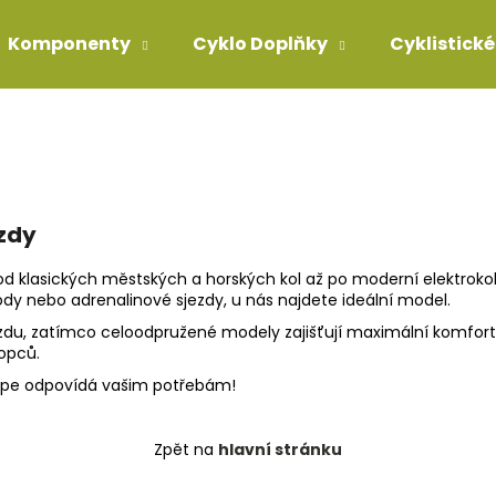
Komponenty
Cyklo Doplňky
Cyklistické
Co potřebujete najít?
HLEDAT
ízdy
 od klasických městských a horských kol až po moderní elektrokol
Doporučujeme
ody nebo adrenalinové sjezdy, u nás najdete ideální model.
zdu, zatímco celoodpružené modely zajišťují maximální komfort 
kopců.
jlépe odpovídá vašim potřebám!
Zpět na
hlavní stránku
BOTY FLR CONGO PRO DIAL BLACK
POLARIZAČNÍ SL