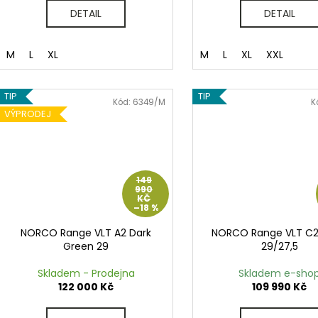
DETAIL
DETAIL
M
L
XL
M
L
XL
XXL
TIP
TIP
Kód:
6349/M
K
VÝPRODEJ
149
990
KČ
–18 %
NORCO Range VLT A2 Dark
NORCO Range VLT C2 
Green 29
29/27,5
Skladem - Prodejna
Skladem e-sho
122 000 Kč
109 990 Kč