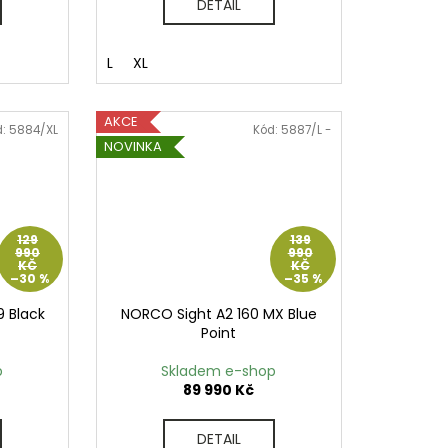
DETAIL
L
XL
AKCE
d:
5884/XL
Kód:
5887/L -
NOVINKA
129
139
990
990
KČ
KČ
–30 %
–35 %
9 Black
NORCO Sight A2 160 MX Blue
Point
p
Skladem e-shop
89 990 Kč
DETAIL