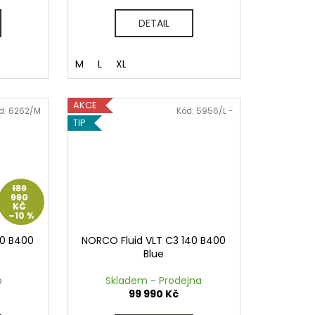
DETAIL
M
L
XL
AKCE
d:
6262/M
Kód:
5956/L -
TIP
189
990
KČ
–10 %
40 B400
NORCO Fluid VLT C3 140 B400
Blue
p
Skladem - Prodejna
99 990 Kč