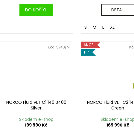
ů
DO KOŠÍKU
DETAIL
S
M
L
XL
AKCE
Kód:
5740/M
Kó
TIP
NORCO Fluid VLT C1 140 B400
NORCO Fluid VLT C2 1
Silver
Green
Skladem e-shop
Skladem e-sho
199 990 Kč
169 990 Kč