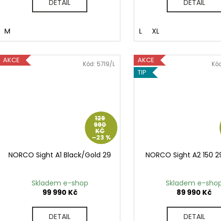
DETAIL
DETAIL
M
L
XL
AKCE
AKCE
Kód:
5719/L
Kó
TIP
129
990
KČ
–23 %
NORCO Sight A1 Black/Gold 29
NORCO Sight A2 150 2
Skladem e-shop
Skladem e-sho
99 990 Kč
89 990 Kč
DETAIL
DETAIL