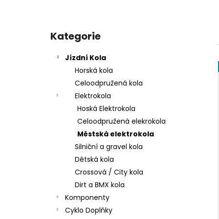
DROPPER SEAT POST 34,9MM X 200MM
4 053 Kč
P
o
Kategorie
Přeskočit
s
kategorie
t
Jízdní Kola
r
Horská kola
a
Celoodpružená kola
n
Elektrokola
n
Hoská Elektrokola
í
Celoodpružená elekrokola
p
Městská elektrokola
a
Silniční a gravel kola
n
Dětská kola
e
Crossová / City kola
l
Dirt a BMX kola
Komponenty
Cyklo Doplňky