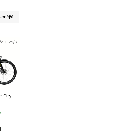
1,6 200MM DROP - 1X
vanější
ód:
5521/S
r City
p