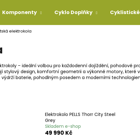
Komponenty
Cyklo Doplňky
Cyklistické
ská elektrokola
Co potřebujete najít?
a
HLEDAT
rokoly – ideální volbou pro každodenní dojíždění, pohodové pro
jí stylový design, komfortní geometrii a výkonné motory, které 
 výdrží baterie, pohodlným posedem a moderními technologiemi.
Doporučujeme
Elektrokolo PELLS Thorr City Steel
Grey
Skladem e-shop
49 990 Kč
NORCO SIGHT C2 BLACK 29
TELESKOPICKÁ S