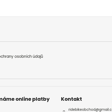
p
i
s
u
chrany osobních údajů
ímáme online platby
Kontakt
ridebikeobchod
@
gmail.