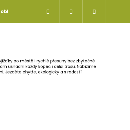
Hledat
Přihlášení
Nákupní
 oblečení
Servis jízdních kol
Repase vidlice
košík
jížďky po městě i rychlé přesuny bez zbytečné
vám usnadní každý kopec i delší trasu. Nabízíme
 Jezděte chytře, ekologicky a s radostí –
EDLOVKA SDG TELLIS