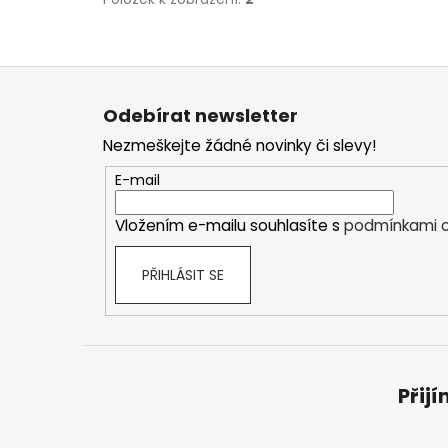
Z
á
Odebírat newsletter
p
Nezmeškejte žádné novinky či slevy!
a
t
E-mail
í
Vložením e-mailu souhlasíte s
podmínkami o
PŘIHLÁSIT SE
Přij