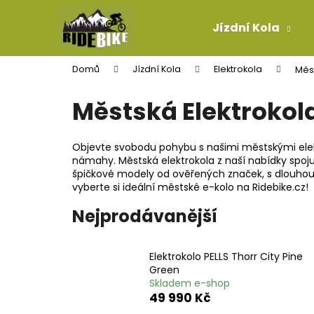
K
Přejít
na
o
Jízdní Kola
obsah
Zpět
Zpět
š
do
do
í
Domů
Jízdní Kola
Elektrokola
Měst
k
obchodu
obchodu
Městská Elektrokol
Objevte svobodu pohybu s našimi městskými elekt
námahy. Městská elektrokola z naší nabídky spoju
špičkové modely od ověřených značek, s dlouhou
vyberte si ideální městské e-kolo na Ridebike.cz!
Nejprodávanější
Elektrokolo PELLS Thorr City Pine
Green
Skladem e-shop
49 990 Kč
TELESKOPICKÁ SEDLOVKA SDG TELLIS V2