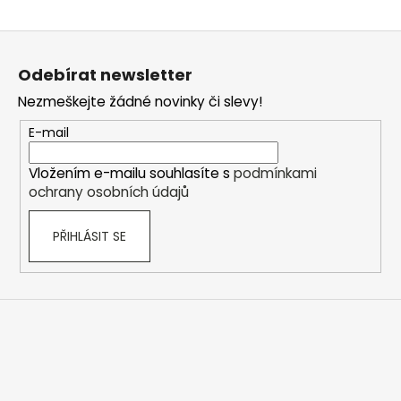
Z
á
Odebírat newsletter
p
Nezmeškejte žádné novinky či slevy!
a
t
E-mail
í
Vložením e-mailu souhlasíte s
podmínkami
ochrany osobních údajů
PŘIHLÁSIT SE