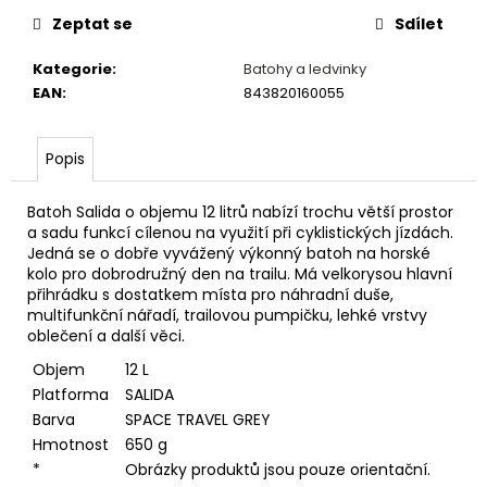
č
u
Zeptat se
Sdílet
j
Kategorie
:
Batohy a ledvinky
e
EAN
:
843820160055
m
e
Popis
LANKO
ŘADÍCÍ
Batoh Salida o objemu 12 litrů nabízí trochu větší prostor
PRO-
a sadu funkcí cílenou na využití při cyklistických jízdách.
T
Jedná se o dobře vyvážený výkonný batoh na horské
PLUS
kolo pro dobrodružný den na trailu. Má velkorysou hlavní
MTB
přihrádku s dostatkem místa pro náhradní duše,
TEFLON
2100MM
multifunkční nářadí, trailovou pumpičku, lehké vrstvy
BLISTR
oblečení a další věci.
128
Objem
12 L
Kč
Platforma
SALIDA
Barva
SPACE TRAVEL GREY
Hmotnost
650 g
*
Obrázky produktů jsou pouze orientační.