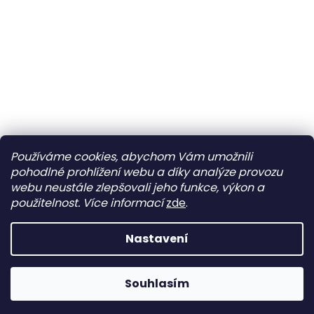
Používáme cookies, abychom Vám umožnili
pohodlné prohlížení webu a díky analýze provozu
webu neustále zlepšovali jeho funkce, výkon a
použitelnost.
Více informací
zde
.
Nastavení
Máme stále otevřeno 😊 Google aktuálně chybně zobrazuje
Souhlasím
stav „trvale zavřeno“.