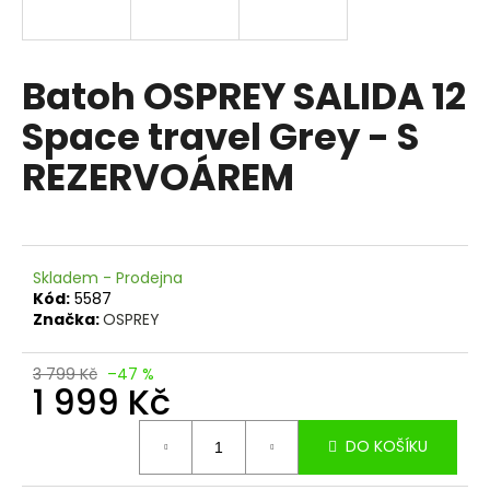
a
j
í
Batoh OSPREY SALIDA 12
t
Space travel Grey - S
?
REZERVOÁREM
HLEDAT
Skladem - Prodejna
Kód:
5587
Značka:
OSPREY
D
o
3 799 Kč
–47 %
1 999 Kč
p
o
Měrná
r
DO KOŠÍKU
cena:
u