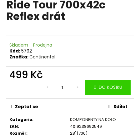
Ride Tour 700x42c
a
Reflex drát
j
í
t
?
Skladem - Prodejna
Kód:
5792
Značka:
Continental
499 Kč
HLEDAT
Měrná
DO KOŠÍKU
cena:
D
o
Zeptat se
Sdílet
p
o
Kategorie
:
KOMPONENTY NA KOLO
r
EAN
:
4019238692549
u
Rozměr
:
28"(700)