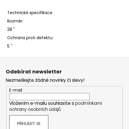
Technická specifikace
Rozměr:
28 "
Ochrana proti defektu:
5 "
Z
á
Odebírat newsletter
p
Nezmeškejte žádné novinky či slevy!
a
t
E-mail
í
Vložením e-mailu souhlasíte s
podmínkami
ochrany osobních údajů
PŘIHLÁSIT SE