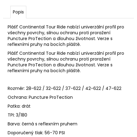
č
u
Popis
j
e
m
Plášť Continental Tour Ride nabízí univerzální profil pro
všechny povrchy, silnou ochranu proti proražení
e
Puncture ProTection a dlouhou životnost. Verze s
reflexními pruhy na bocích pláště.
HUSTILKA
Plášť Continental Tour Ride nabízí univerzální profil pro
BETO
všechny povrchy, silnou ochranu proti proražení
SP-
Puncture ProTection a dlouhou životnost. Verze s
006AG
reflexními pruhy na bocích pláště.
NA
VIDLICE,
TLUMIČE,
Rozměr: 28-622 / 32-622 / 37-622 / 42-622 / 47-622
DUŠE
689
Ochrana: Puncture ProTection
Kč
Patka: drát
TPI: 3/180
Barva: černá s reflexním pruhem
Doporučený tlak: 56-70 PSI