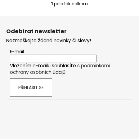
1
položek celkem
O
v
Z
l
á
á
Odebírat newsletter
d
p
a
Nezmeškejte žádné novinky či slevy!
a
c
t
E-mail
í
í
p
Vložením e-mailu souhlasíte s
podmínkami
r
ochrany osobních údajů
v
k
PŘIHLÁSIT SE
y
v
ý
p
i
s
u