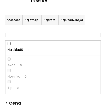
1 259 Kč
a
j
Ř
í
a
Abecedně
Nejlevnější
Nejdražší
Nejprodávanější
t
z
?
e
n
í
Na skladě
1
p
HLEDAT
r
o
Akce
0
d
D
u
Novinka
0
o
k
p
t
Tip
0
o
ů
r
u
Cena