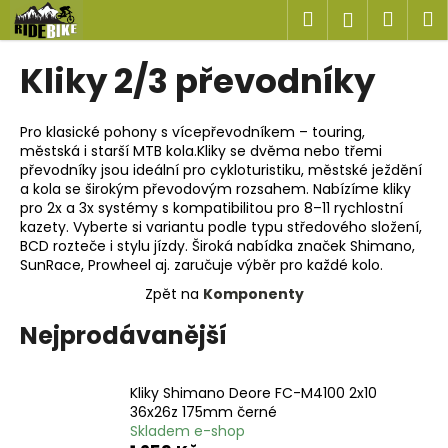
K
Přejít
Hledat
Náku
M
Přihlášen
na
o
obsah
Zpět
Zpět
košík
š
Kliky 2/3 převodníky
í
C
k
o
Pro klasické pohony s vícepřevodníkem – touring,
městská i starší MTB kola.Kliky se dvěma nebo třemi
p
převodníky jsou ideální pro cykloturistiku, městské ježdění
o
a kola se širokým převodovým rozsahem. Nabízíme kliky
t
pro 2x a 3x systémy s kompatibilitou pro 8–11 rychlostní
kazety. Vyberte si variantu podle typu středového složení,
ř
BCD rozteče i stylu jízdy. Široká nabídka značek Shimano,
e
SunRace, Prowheel aj. zaručuje výběr pro každé kolo.
b
Zpět na
Komponenty
u
Nejprodávanější
j
e
t
Kliky Shimano Deore FC-M4100 2x10
36x26z 175mm černé
e
Skladem e-shop
n