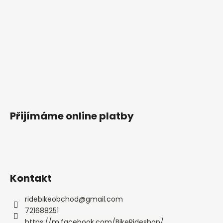
Přijímáme online platby
Kontakt
ridebikeobchod
@
gmail.com
721688251
https://m.facebook.com/BikeRideshop/