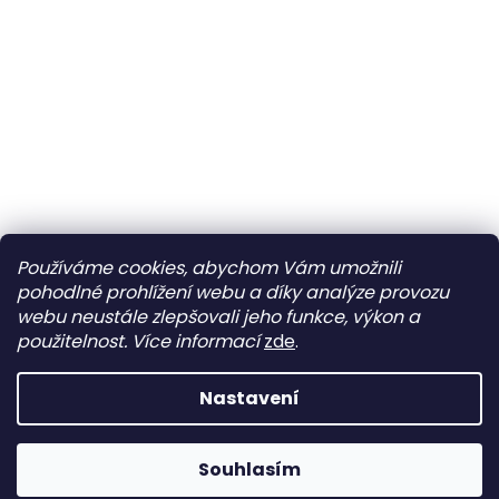
Používáme cookies, abychom Vám umožnili
pohodlné prohlížení webu a díky analýze provozu
webu neustále zlepšovali jeho funkce, výkon a
použitelnost.
Více informací
zde
.
Nastavení
Máme stále otevřeno 😊 Google aktuálně chybně zobrazuje
Souhlasím
stav „trvale zavřeno“.