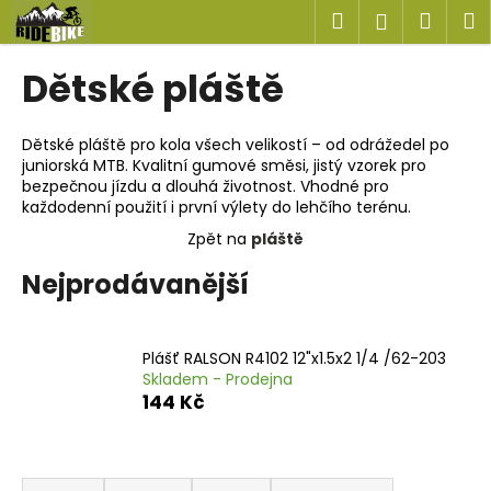
K
Přejít
Hledat
Náku
M
Přihlášen
na
o
obsah
Zpět
Zpět
košík
š
Dětské pláště
í
C
k
o
Dětské pláště pro kola všech velikostí – od odrážedel po
juniorská MTB. Kvalitní gumové směsi, jistý vzorek pro
p
bezpečnou jízdu a dlouhá životnost. Vhodné pro
o
každodenní použití i první výlety do lehčího terénu.
t
Zpět na
pláště
ř
Nejprodávanější
e
b
u
Plášť RALSON R4102 12"x1.5x2 1/4 /62-203
j
Skladem - Prodejna
e
144 Kč
t
e
Ř
n