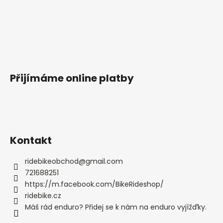
Přijímáme online platby
Kontakt
ridebikeobchod
@
gmail.com
721688251
https://m.facebook.com/BikeRideshop/
ridebike.cz
Máš rád enduro? Přidej se k nám na enduro vyjížďky.