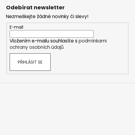
á
á
Odebírat newsletter
d
p
a
Nezmeškejte žádné novinky či slevy!
a
c
t
E-mail
í
í
p
Vložením e-mailu souhlasíte s
podmínkami
r
ochrany osobních údajů
v
k
PŘIHLÁSIT SE
y
v
ý
p
i
s
u