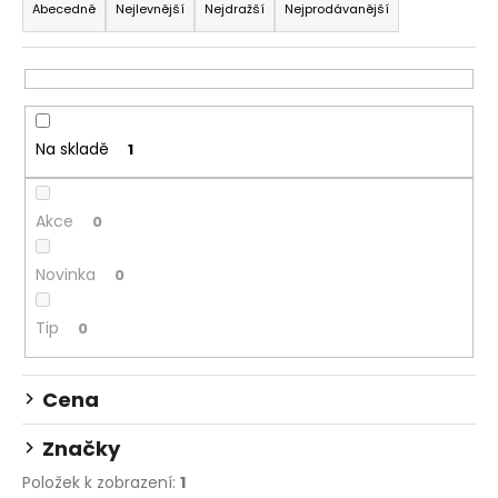
a
Abecedně
Nejlevnější
Nejdražší
Nejprodávanější
a
z
j
e
í
n
t
í
?
Na skladě
1
p
r
o
Akce
0
d
HLEDAT
u
Novinka
0
k
t
Tip
0
D
ů
o
Cena
p
o
Značky
r
u
Položek k zobrazení:
1