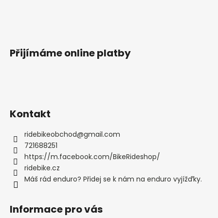
Přijímáme online platby
Kontakt
ridebikeobchod
@
gmail.com
721688251
https://m.facebook.com/BikeRideshop/
ridebike.cz
Máš rád enduro? Přidej se k nám na enduro vyjížďky.
Informace pro vás