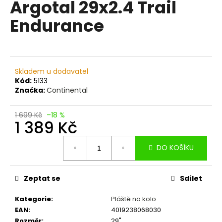
Argotal 29x2.4 Trail
a
Endurance
j
í
t
?
Skladem u dodavatel
Kód:
5133
Značka:
Continental
1 699 Kč
–18 %
HLEDAT
1 389 Kč
Měrná
DO KOŠÍKU
cena:
D
o
p
Zeptat se
Sdílet
o
Kategorie
:
Pláště na kolo
r
EAN
:
4019238068030
u
Rozměr
:
29"