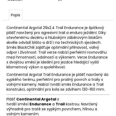
č
u
j
Popis
e
m
Continental Argotal 29x2.4 Trail Endurance je špičkový
e
plášť navržený pro agresivní trail a enduro ježdění. Díky
otevřenému dezénu a hlubokým záběrovým blokům
skvěle odvádí bláto a drží i na technických sjezdech.
MOUSTACHE
Směs BlackChili zajišťuje optimální přilnavost, valivý
SAMEDI
odpor i životnost. Trail verze nabízí perfektní rovnováhu
27
mezi hmotností, odolností a výkonem. Verze Endurance
OFF
4
s dvojitou směsí je ideální pro jezdce hledající vyšší
SILVER
kilometrový výkon a spolehlivost.
69
Continental Argotal Trail Endurance je plášť navržený do
990
sypkého terénu, perfektní pro prašný povrch a traily s
Kč
volnými kameny. Nabízí tvrdší směs Endurance a Trail
Původně:
konstrukci, optimální pro kola se zdvihem 130-160 mm.
99
990
Plášť
Continental Argotal
s
Kč
tvrdší směsí
Endurance
a
Trail
kostrou. Navržený
výhradně pro tratě se sypkým povrchem, hlínou a
volným kamením.