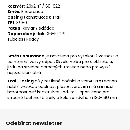
Rozměr:
29x2.4" / 60-622
Směs:
Endurance
Casing
(konstrukce): Trail
TPI:
3/180
Patka:
kevlar / skládací
Doporučený tlak:
36-51 TPI
Tubeless Ready
Směs Endurance
je navržena pro vysokou životnost a
co nejnižší valivý odpor. Skvělá volba pro elektrokola,
jízdu na středně náročných trailech nebo pro vyšší
nájezd kilometrů.
Trail Casing
díky zesílené bočnici o vrstvu ProTection
nabízí vysokou odolnost pláště, zároveň má ale nižší
hmotnost než konstrukce Enduro. Doporučeno pro
středně technické traily a kola se zdvihem 130-160 mm.
Z
á
Odebírat newsletter
p