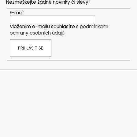
Nezmeškejte žádné novinky či slevy!
a
t
E-mail
í
Vložením e-mailu souhlasíte s
podmínkami
ochrany osobních údajů
PŘIHLÁSIT SE