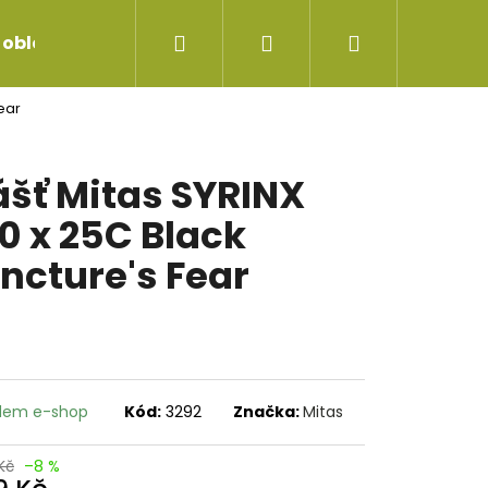
Hledat
Přihlášení
Nákupní
 oblečení
Servis jízdních kol
Repase vidlice
ear
košík
ášť Mitas SYRINX
0 x 25C Black
ncture's Fear
dem e-shop
Kód:
3292
Značka:
Mitas
Kč
–8 %
 ŘADÍCÍ ČERNÝ SP-