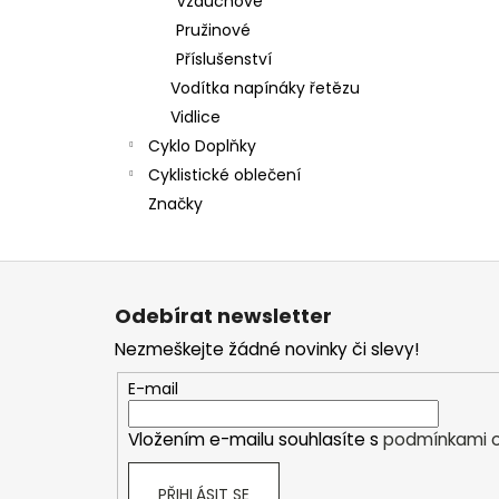
Vzduchové
Pružinové
Příslušenství
Vodítka napínáky řetězu
Vidlice
Cyklo Doplňky
Cyklistické oblečení
Značky
Z
á
Odebírat newsletter
p
Nezmeškejte žádné novinky či slevy!
a
t
E-mail
í
Vložením e-mailu souhlasíte s
podmínkami o
PŘIHLÁSIT SE