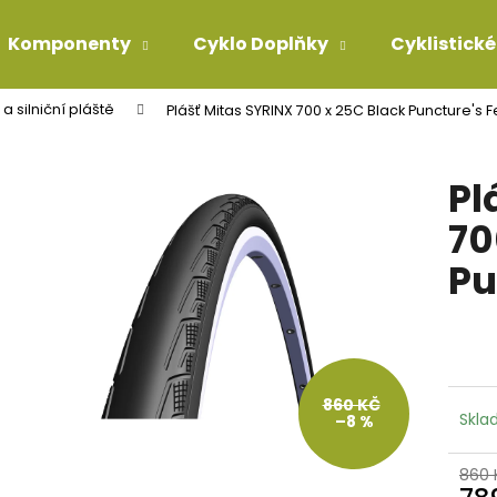
Komponenty
Cyklo Doplňky
Cyklistické
a silniční pláště
Plášť Mitas SYRINX 700 x 25C Black Puncture's F
Co potřebujete najít?
Pl
HLEDAT
70
Pu
Doporučujeme
860 KČ
Skla
–8 %
860 
KONCOVKA ŘADÍCÍHO BOWDENU 4MM
BOWDEN TEFLON