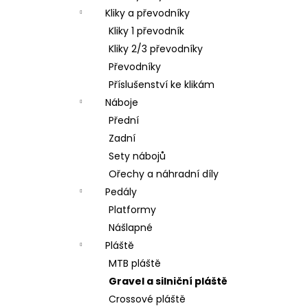
Kliky a převodníky
Kliky 1 převodník
Kliky 2/3 převodníky
Převodníky
Příslušenství ke klikám
Náboje
Přední
Zadní
Sety nábojů
Ořechy a náhradní díly
Pedály
Platformy
Nášlapné
Pláště
MTB pláště
Gravel a silniční pláště
Crossové pláště