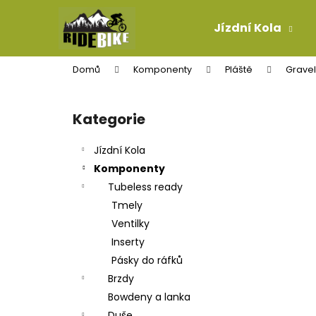
K
Přejít
na
o
Jízdní Kola
obsah
Zpět
Zpět
š
do
do
í
Domů
Komponenty
Pláště
Gravel 
k
obchodu
obchodu
P
o
Kategorie
Přeskočit
s
kategorie
t
Jízdní Kola
r
Komponenty
a
Tubeless ready
n
Tmely
n
Ventilky
í
Inserty
p
Pásky do ráfků
a
Brzdy
n
Bowdeny a lanka
LANKO ŘADÍCÍ PRO-T PLUS MTB TEFLON
e
Duše