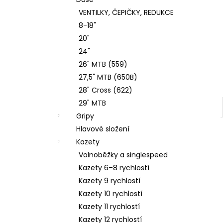
2100MM BLISTR
l
VENTILKY, ČEPIČKY, REDUKCE
128 Kč
8-18"
20"
24"
26" MTB (559)
27,5" MTB (650B)
28" Cross (622)
29" MTB
Gripy
Hlavové složení
Kazety
Volnoběžky a singlespeed
Kazety 6–8 rychlostí
Kazety 9 rychlostí
Kazety 10 rychlostí
Kazety 11 rychlostí
Kazety 12 rychlostí