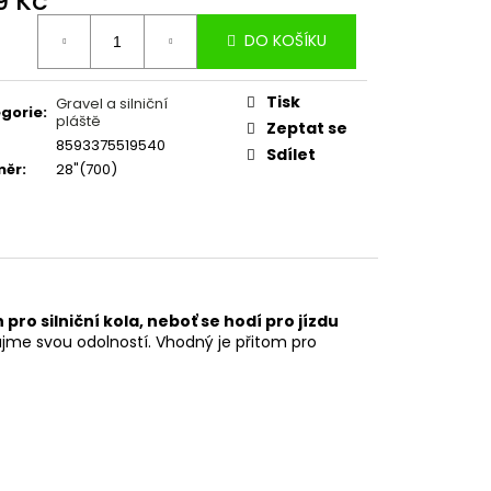
9 Kč
ná
DO KOŠÍKU
:
Tisk
Gravel a silniční
gorie
:
pláště
Zeptat se
8593375519540
Sdílet
měr
:
28"(700)
 pro silniční kola, neboť se hodí pro jízdu
aujme svou odolností. Vhodný je přitom pro