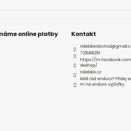
ímáme online platby
Kontakt
ridebikeobchod
@
gmail.
721688251
https://m.facebook.com
deshop/
ridebike.cz
Máš rád enduro? Přidej s
m na enduro vyjížďky.