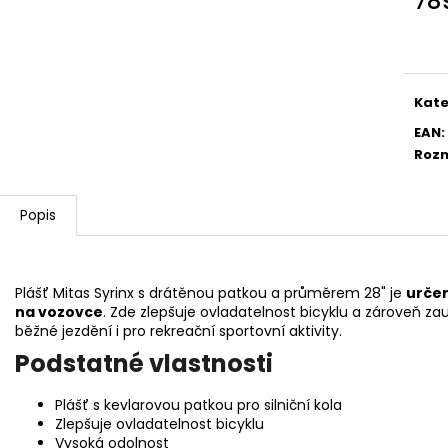
78
4MM
5 Kč
Měr
30 Kč
cena
Kate
EAN
:
Roz
Popis
Plášť Mitas Syrinx s drátěnou patkou a průměrem 28" je
určen
na vozovce
. Zde zlepšuje ovladatelnost bicyklu a zároveň z
běžné jezdění i pro rekreační sportovní aktivity.
Podstatné vlastnosti
Plášť s kevlarovou patkou pro silniční kola
Zlepšuje ovladatelnost bicyklu
Vysoká odolnost