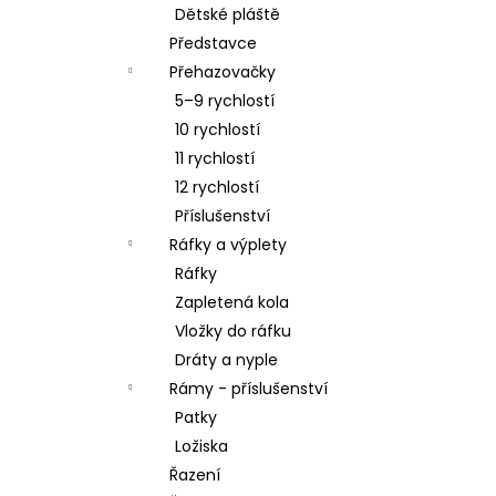
Dětské pláště
Představce
Přehazovačky
5–9 rychlostí
10 rychlostí
11 rychlostí
12 rychlostí
Příslušenství
Ráfky a výplety
Ráfky
Zapletená kola
Vložky do ráfku
Dráty a nyple
Rámy - příslušenství
Patky
Ložiska
Řazení