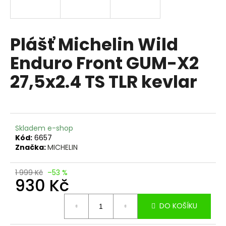
a
j
í
Plášť Michelin Wild
t
Enduro Front GUM-X2
?
27,5x2.4 TS TLR kevlar
HLEDAT
Skladem e-shop
Kód:
6657
Značka:
MICHELIN
D
o
1 999 Kč
–53 %
930 Kč
p
o
Měrná
r
DO KOŠÍKU
cena:
u