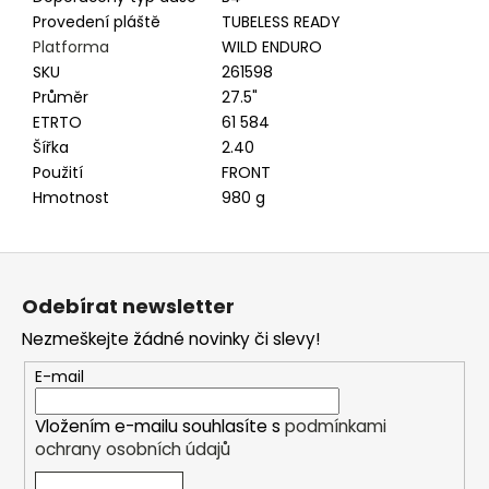
Provedení pláště
TUBELESS READY
Platforma
WILD ENDURO
SKU
261598
Průměr
27.5"
ETRTO
61 584
Šířka
2.40
Použití
FRONT
Hmotnost
980 g
Z
á
Odebírat newsletter
p
Nezmeškejte žádné novinky či slevy!
a
t
E-mail
í
Vložením e-mailu souhlasíte s
podmínkami
ochrany osobních údajů