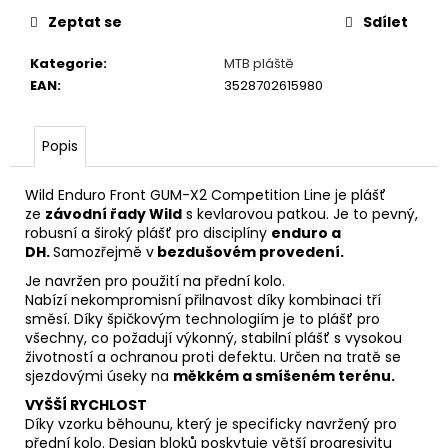
č
u
Zeptat se
Sdílet
j
Kategorie
:
MTB pláště
e
EAN
:
3528702615980
m
e
Popis
KONCOVKA
LANKA
Wild Enduro Front GUM-X2 Competition Line je plášť
ze
závodní řady Wild
s kevlarovou patkou. Je to pevný,
4
Kč
robusní a široký plášť pro disciplíny
enduro a
DH.
Samozřejmě v
bezdušovém provedení.
Je navržen pro použití na přední kolo.
Nabízí nekompromisní přilnavost díky kombinaci tří
směsí. Díky špičkovým technologiím je to plášť pro
všechny, co požadují výkonný, stabilní plášť s vysokou
životností a ochranou proti defektu. Určen na tratě se
sjezdovými úseky na
měkkém a smíšeném terénu.
VYŠŠÍ RYCHLOST
Díky vzorku běhounu, který je specificky navržený pro
přední kolo. Design bloků poskytuje větší progresivitu