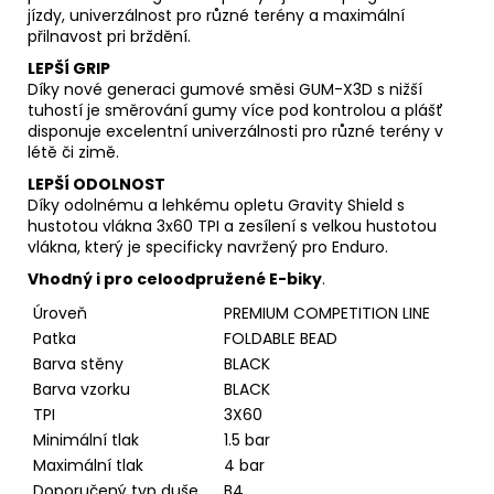
jízdy, univerzálnost pro různé terény a maximální
přilnavost pri brždění.
LEPŠÍ GRIP
Díky nové generaci gumové směsi GUM-X3D s nižší
tuhostí je směrování gumy více pod kontrolou a plášť
disponuje excelentní univerzálnosti pro různé terény v
létě či zimě.
LEPŠÍ ODOLNOST
Díky odolnému a lehkému opletu Gravity Shield s
hustotou vlákna 3x60 TPI a zesílení s velkou hustotou
vlákna, který je specificky navržený pro Enduro.
Vhodný i pro celoodpružené E-biky
.
Úroveň
PREMIUM COMPETITION LINE
Patka
FOLDABLE BEAD
Barva stěny
BLACK
Barva vzorku
BLACK
TPI
3X60
Minimální tlak
1.5 bar
Maximální tlak
4 bar
Doporučený typ duše
B4