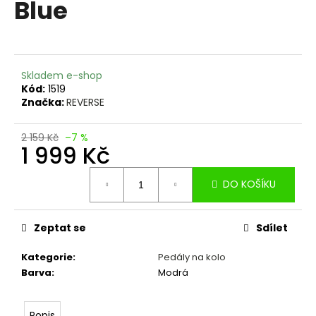
Blue
a
j
í
t
Skladem e-shop
?
Kód:
1519
Značka:
REVERSE
2 159 Kč
–7 %
1 999 Kč
HLEDAT
Měrná
DO KOŠÍKU
cena:
D
Zeptat se
Sdílet
o
p
Kategorie
:
Pedály na kolo
o
Barva
:
Modrá
r
u
Popis