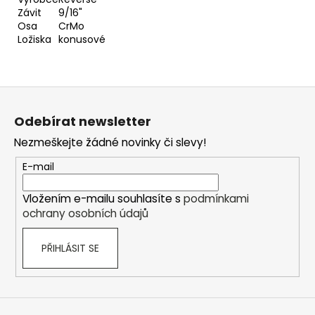
Závit
9/16"
Osa
CrMo
Ložiska
konusové
Z
á
Odebírat newsletter
p
Nezmeškejte žádné novinky či slevy!
a
t
E-mail
í
Vložením e-mailu souhlasíte s
podmínkami
ochrany osobních údajů
PŘIHLÁSIT SE