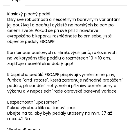
č
u
j
Klasický plochý pedál
e
Díky své robustnosti a nesčetným barevným variantám
jej používají a oceňují cyklisté na horských kolech po
m
celém světě. Pokud se při své příští návštěvě
e
evropského bikeparku rozhlédnete kolem sebe, jistě
objevíte pedály ESCAPE!
LANKO
Kombinace ocelových a hliníkových pinů, rozložených
ŘADICI
na velkorysém těle pedálu o rozměrech 10 × 10 cm,
SACCON
zajišťuje neuvěřitelně dobrý grip!
2050MM
NEREZOVÉ
K úspěchu pedálů ESCAPE přispívají vyměnitelné piny,
30
funkce "anti-rotate", která zabraňuje náhodné protáčení
Kč
pedálu, při sundání nohy, velmi příznivý poměr ceny a
výkonu a v neposlední řadě obrovské barevné variace.
Bezpečnostní upozornění:
Pokud výrobce klik nestanoví jinak.
Dbejte na to, aby byly pedály utaženy na min. 37 až
max. 42 Nm.
Výrobce
Reverse