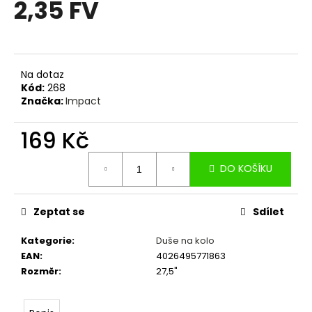
2,35 FV
a
j
í
t
Na dotaz
?
Kód:
268
Značka:
Impact
169 Kč
Měrná
HLEDAT
DO KOŠÍKU
cena:
Zeptat se
Sdílet
D
o
Kategorie
:
Duše na kolo
p
EAN
:
4026495771863
o
Rozměr
:
27,5"
r
u