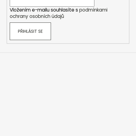
690
í
Kč
Vložením e-mailu souhlasíte s
podmínkami
ochrany osobních údajů
PŘIHLÁSIT SE