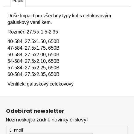
č
Popis
u
j
Duše Impact pro všechny typy kol s celokovovým
e
galuskový ventilkem.
m
Rozměr: 27.5 x 1.5-2.35
e
40-584, 27.5x1.50, 650B
47-584, 27.5x1.75, 650B
VODÍTKO
50-584, 27.5x2.00, 650B
ŘETĚZU
E-
54-584, 27.5x2.10, 650B
13
57-584, 27.5x2.25, 650B
TRS
60-584, 27.5x2.35, 650B
RACE
SL
Ventilek: galuskový celokovový
COMPOSITE
ISCG05
28-
Z
38T
á
1
Odebírat newsletter
p
640
Nezmeškejte žádné novinky či slevy!
Kč
a
Původně:
t
1
E-mail