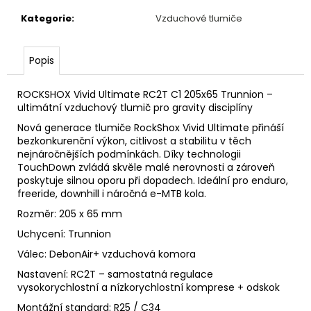
č
u
Kategorie
:
Vzduchové tlumiče
j
e
Popis
m
e
ROCKSHOX Vivid Ultimate RC2T C1 205x65 Trunnion –
ultimátní vzduchový tlumič pro gravity disciplíny
BOWDEN
Nová generace tlumiče RockShox Vivid Ultimate přináší
TEFLON
bezkonkurenční výkon, citlivost a stabilitu v těch
ŘADÍCÍ
ČERNÝ
nejnáročnějších podmínkách. Díky technologii
SP-
TouchDown zvládá skvěle malé nerovnosti a zároveň
4MM
poskytuje silnou oporu při dopadech. Ideální pro enduro,
freeride, downhill i náročná e-MTB kola.
30
Kč
Rozměr: 205 x 65 mm
Uchycení: Trunnion
Válec: DebonAir+ vzduchová komora
Nastavení: RC2T – samostatná regulace
vysokorychlostní a nízkorychlostní komprese + odskok
Montážní standard: R25 / C34