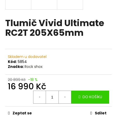
R
a
j
M
í
Tlumič Vivid Ultimate
A
t
RC2T 205X65mm
?
Skladem u dodavatel
HLEDAT
Kód:
5854
Značka:
Rock shox
20 899 Kč
–18 %
D
16 990 Kč
o
Měrná
p
DO KOŠÍKU
cena:
o
r
u
Zeptat se
Sdílet