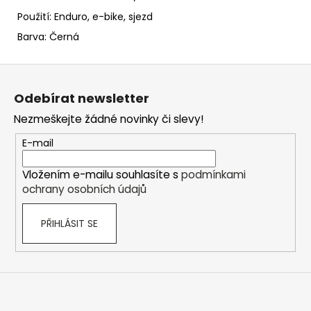
Použití: Enduro, e-bike, sjezd
Barva: Černá
Z
á
Odebírat newsletter
p
Nezmeškejte žádné novinky či slevy!
a
t
E-mail
í
Vložením e-mailu souhlasíte s
podmínkami
ochrany osobních údajů
PŘIHLÁSIT SE