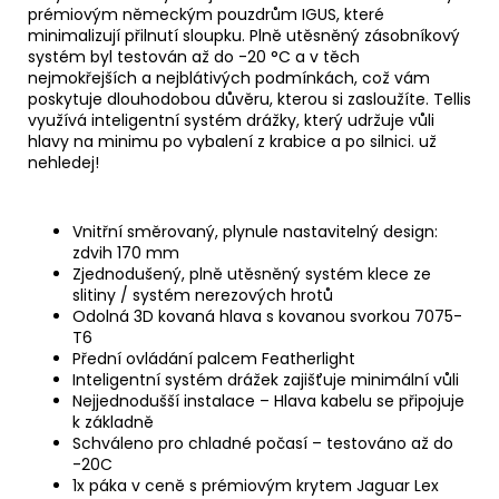
prémiovým německým pouzdrům IGUS, které
minimalizují přilnutí sloupku.
Plně utěsněný zásobníkový
systém byl testován až do -20 °C a v těch
nejmokřejších a nejblátivých podmínkách, což vám
poskytuje dlouhodobou důvěru, kterou si zasloužíte.
Tellis
využívá inteligentní systém drážky, který udržuje vůli
hlavy na minimu po vybalení z krabice a po silnici.
už
nehledej!
Vnitřní směrovaný, plynule nastavitelný design:
zdvih 170 mm
Zjednodušený, plně utěsněný systém klece ze
slitiny / systém nerezových hrotů
Odolná 3D kovaná hlava s kovanou svorkou 7075-
T6
Přední ovládání palcem Featherlight
Inteligentní systém drážek zajišťuje minimální vůli
Nejjednodušší instalace – Hlava kabelu se připojuje
k základně
Schváleno pro chladné počasí – testováno až do
-20C
1x páka v ceně s prémiovým krytem Jaguar Lex