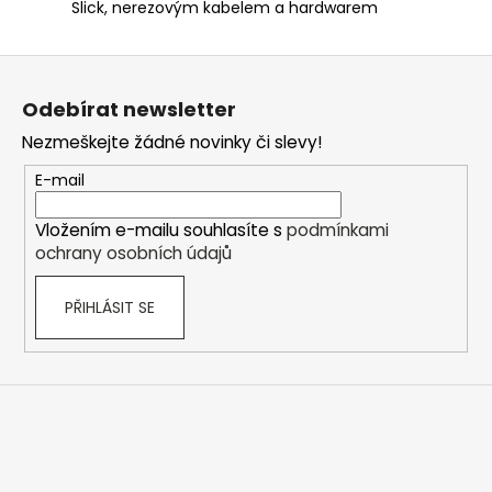
Slick, nerezovým kabelem a hardwarem
Z
á
Odebírat newsletter
p
Nezmeškejte žádné novinky či slevy!
a
t
E-mail
í
Vložením e-mailu souhlasíte s
podmínkami
ochrany osobních údajů
PŘIHLÁSIT SE