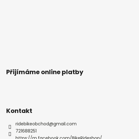
Přijímáme online platby
Kontakt
ridebikeobchod
@
gmail.com
721688251
https://m.facebook.com/BikeRideshop/