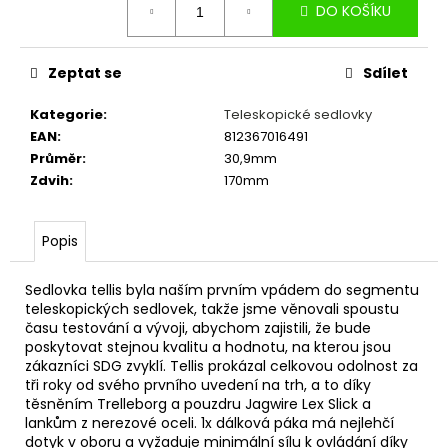
č
DO KOŠÍKU
cena:
u
j
e
Zeptat se
Sdílet
m
e
Kategorie
:
Teleskopické sedlovky
EAN
:
812367016491
Průměr
:
30,9mm
LANKO
Zdvih
:
170mm
ŘADICI
SACCON
2050MM
NEREZOVÉ
Popis
30
Kč
Sedlovka tellis byla naším prvním vpádem do segmentu
teleskopických sedlovek, takže jsme věnovali spoustu
času testování a vývoji, abychom zajistili, že bude
poskytovat stejnou kvalitu a hodnotu, na kterou jsou
zákazníci SDG zvyklí.
Tellis prokázal celkovou odolnost za
tři roky od svého prvního uvedení na trh, a to díky
těsněním Trelleborg a pouzdru Jagwire Lex Slick a
lankům z nerezové oceli.
1x dálková páka má nejlehčí
dotyk v oboru a vyžaduje minimální sílu k ovládání díky