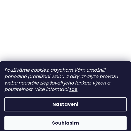
Používáme cookies, abychom Vám umožnili
pohodlné prohlížení webu a díky analýze provozu
webu neustále zlepšovali jeho funkce, výkon a
použitelnost.
Více informací
zde
.
Nastavení
Máme stále otevřeno 😊 Google aktuálně chybně zobrazuje
Souhlasím
stav „trvale zavřeno“.