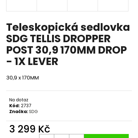
a
j
í
Teleskopická sedlovka
t
SDG TELLIS DROPPER
?
POST 30,9 170MM DROP
- 1X LEVER
HLEDAT
30,9 x 170MM
D
Na dotaz
o
Kód:
2737
p
Značka:
SDG
o
r
3 299 Kč
u
Měrná