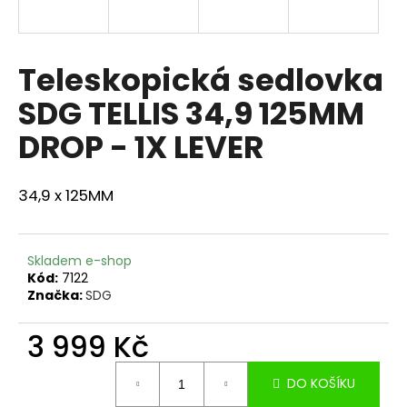
a
j
í
Teleskopická sedlovka
t
SDG TELLIS 34,9 125MM
?
DROP - 1X LEVER
34,9 x 125MM
HLEDAT
Skladem e-shop
Kód:
7122
D
Značka:
SDG
o
p
3 999 Kč
o
r
Měrná
DO KOŠÍKU
cena:
u