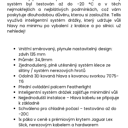
systém byl testován až do -20 °C a v těch
nejmokřejších a nejblátivých podmínkách, což vám
poskytuje dlouhodobou důvěru, kterou si zasloužíte.
Tellis
využívá inteligentní systém drážky, který udržuje vůli
hlavy na minimu po vybalení z krabice a po silnici.
už
nehledej!
Vnitřní směrovaný, plynule nastavitelný design:
zdvih 135 mm
Průměr: 34,9mm
Zjednodušený, plně utěsněný systém klece ze
slitiny / systém nerezových hrotů
Odolná 3D kovaná hlava s kovanou svorkou 7075-
T6
Přední ovládání palcem Featherlight
Inteligentní systém drážek zajišťuje minimální vůli
Nejjednodušší instalace – Hlava kabelu se připojuje
k základně
Schváleno pro chladné počasí – testováno až do
-20C
1x páka v ceně s prémiovým krytem Jaguar Lex
Slick, nerezovým kabelem a hardwarem