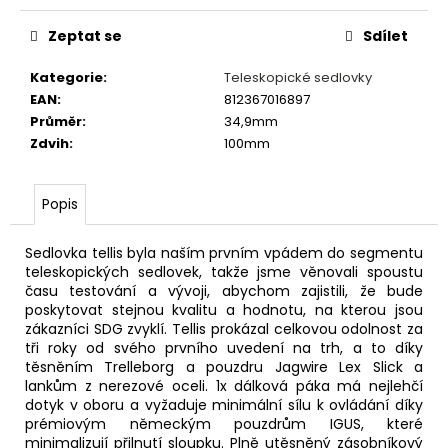
č
u
Zeptat se
Sdílet
j
e
Kategorie
:
Teleskopické sedlovky
m
EAN
:
812367016897
e
Průměr
:
34,9mm
Zdvih
:
100mm
KONCOVKA
ŘADÍCÍHO
Popis
BOWDENU
4MM
5
Sedlovka tellis byla naším prvním vpádem do segmentu
Kč
teleskopických sedlovek, takže jsme věnovali spoustu
času testování a vývoji, abychom zajistili, že bude
poskytovat stejnou kvalitu a hodnotu, na kterou jsou
zákazníci SDG zvyklí.
Tellis prokázal celkovou odolnost za
tři roky od svého prvního uvedení na trh, a to díky
těsněním Trelleborg a pouzdru Jagwire Lex Slick a
lankům z nerezové oceli.
1x dálková páka má nejlehčí
dotyk v oboru a vyžaduje minimální sílu k ovládání díky
prémiovým německým pouzdrům IGUS, které
minimalizují přilnutí sloupku.
Plně utěsněný zásobníkový