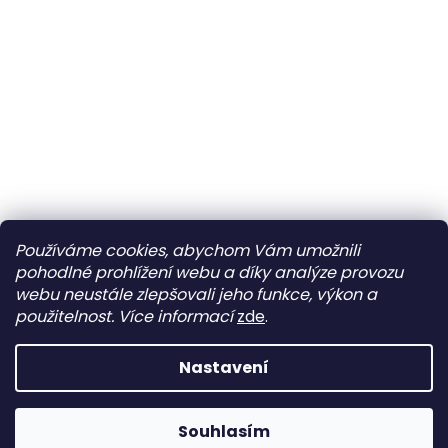
Používáme cookies, abychom Vám umožnili
pohodlné prohlížení webu a díky analýze provozu
webu neustále zlepšovali jeho funkce, výkon a
použitelnost.
Více informací
zde
.
Nastavení
Máme stále otevřeno 😊 Google aktuálně chybně zobrazuje
Souhlasím
stav „trvale zavřeno“.