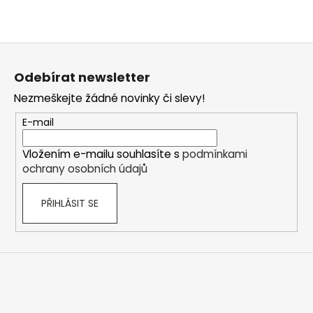
Z
á
Odebírat newsletter
p
Nezmeškejte žádné novinky či slevy!
a
t
E-mail
í
Vložením e-mailu souhlasíte s
podmínkami
ochrany osobních údajů
PŘIHLÁSIT SE