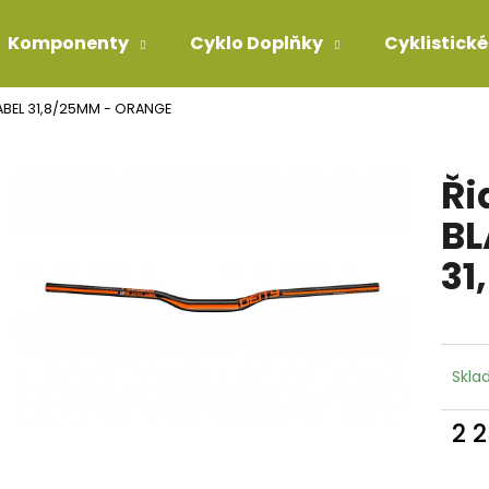
Komponenty
Cyklo Doplňky
Cyklistické
LABEL 31,8/25MM - ORANGE
Co potřebujete najít?
Ři
HLEDAT
BL
31
Doporučujeme
Skla
2 
Měr
BOTY FLR CONGO PRO DIAL BLACK
POLARIZAČNÍ SL
cena