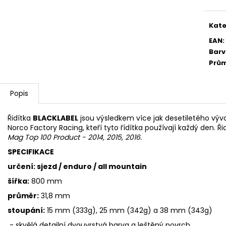
ČERVENÁ
1 990 Kč
170 Kč
Kate
EAN
:
Bar
Prů
Popis
Řidítka
BLACKLABEL
jsou výsledkem více jak desetiletého vývo
Norco Factory Racing, kteří tyto řídítka používají každý den.
Mag Top 100 Product - 2014, 2015, 2016.
SPECIFIKACE
určení: sjezd / enduro / all mountain
šířka:
800 mm
průměr:
31,8 mm
stoupání:
15 mm (333g), 25 mm (342g) a 38 mm (343g)
- skvělá detailní dvouvrstvá barva a leštěný povrch