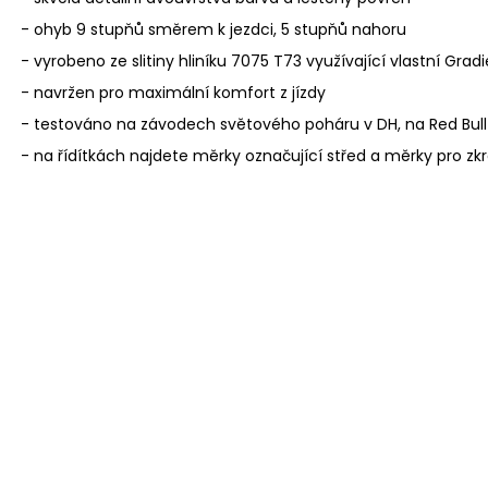
- ohyb 9 stupňů směrem k jezdci, 5 stupňů nahoru
- vyrobeno ze slitiny hliníku 7075 T73 využívající vlastní Gra
- navržen pro maximální komfort z jízdy
- testováno na závodech světového poháru v DH, na Red Bul
- na řídítkách najdete měrky označující střed a měrky pro zk