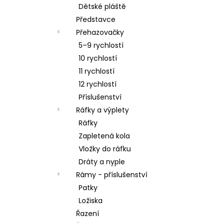
Dětské pláště
Představce
Přehazovačky
5–9 rychlostí
10 rychlostí
11 rychlostí
12 rychlostí
Příslušenství
Ráfky a výplety
Ráfky
Zapletená kola
Vložky do ráfku
Dráty a nyple
Rámy - příslušenství
Patky
Ložiska
Řazení