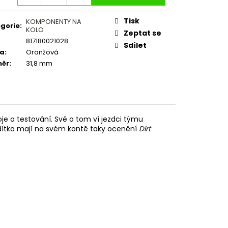
Tisk
KOMPONENTY NA
gorie
:
KOLO
Zeptat se
817180021028
Sdílet
va
:
Oranžová
měr
:
31,8 mm
je a testování. Své o tom ví jezdci týmu
 Řidítka mají na svém kontě taky ocenění
Dirt