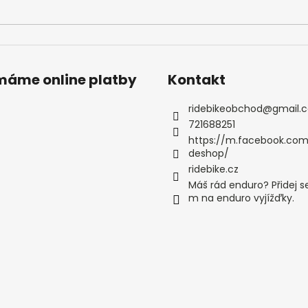
ímáme online platby
Kontakt
ridebikeobchod
@
gmail.
721688251
https://m.facebook.com
deshop/
ridebike.cz
Máš rád enduro? Přidej s
m na enduro vyjížďky.