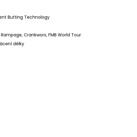
dient Butting Technology
l Rampage, Crankworx, FMB World Tour
rácení délky