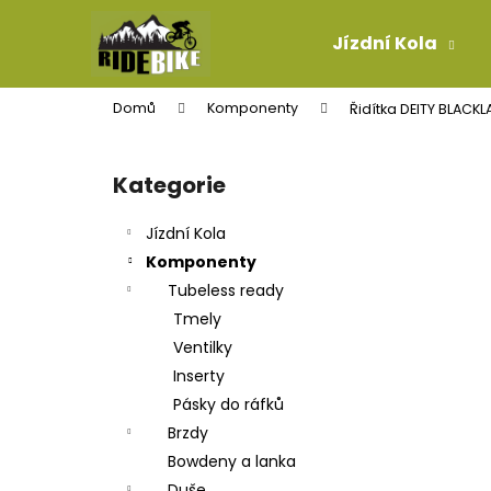
K
Přejít
na
o
Jízdní Kola
obsah
Zpět
Zpět
š
do
do
í
Domů
Komponenty
Řidítka DEITY BLACK
k
obchodu
obchodu
P
o
Kategorie
Přeskočit
s
kategorie
t
Jízdní Kola
r
Komponenty
a
Tubeless ready
n
Tmely
n
Ventilky
í
Inserty
p
Pásky do ráfků
a
Brzdy
n
Bowdeny a lanka
KONCOVKA LANKA
e
Duše