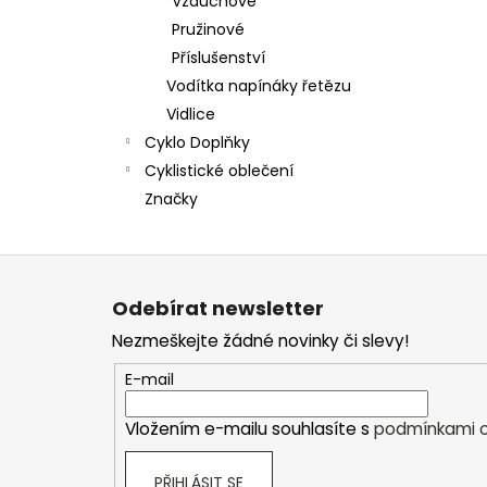
Vzduchové
Pružinové
Příslušenství
Vodítka napínáky řetězu
Vidlice
Cyklo Doplňky
Cyklistické oblečení
Značky
Z
á
Odebírat newsletter
p
Nezmeškejte žádné novinky či slevy!
a
t
E-mail
í
Vložením e-mailu souhlasíte s
podmínkami o
PŘIHLÁSIT SE