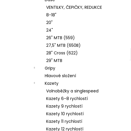
4 Kč
l
VENTILKY, ČEPIČKY, REDUKCE
8-18"
20"
24"
26" MTB (559)
27,5" MTB (650B)
28" Cross (622)
29" MTB
Gripy
Hlavové složení
Kazety
Volnoběžky a singlespeed
Kazety 6–8 rychlostí
Kazety 9 rychlostí
Kazety 10 rychlostí
Kazety 11 rychlostí
Kazety 12 rychlostí