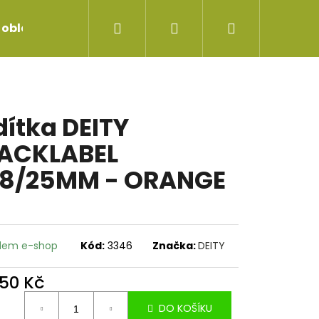
Hledat
Přihlášení
Nákupní
 oblečení
Servis jízdních kol
Repase vidlice
košík
dítka DEITY
ACKLABEL
,8/25MM - ORANGE
dem e-shop
Kód:
3346
Značka:
DEITY
250 Kč
ná
UNEČNÍ BRÝLE RETRO
DO KOŠÍKU
: