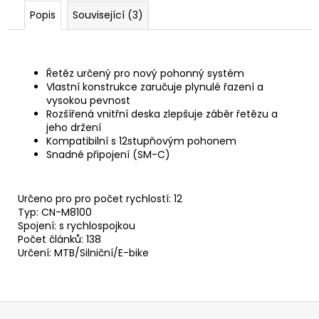
č
Popis
Související (3)
u
j
e
m
Řetěz určený pro nový pohonný systém
e
Vlastní konstrukce zaručuje plynulé řazení a
vysokou pevnost
Rozšířená vnitřní deska zlepšuje záběr řetězu a
BOWDEN
jeho držení
TEFLON
Kompatibilní s 12stupňovým pohonem
ŘADÍCÍ
Snadné připojení (SM-C)
ČERNÝ
SP-
4MM
Určeno pro pro počet rychlostí: 12
30
Typ: CN-M8100
Kč
Spojení: s rychlospojkou
Počet článků: 138
Určení: MTB/Silniční/E-bike
Z