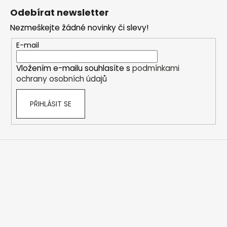
á
Odebírat newsletter
p
Nezmeškejte žádné novinky či slevy!
a
t
E-mail
í
Vložením e-mailu souhlasíte s
podmínkami
ochrany osobních údajů
PŘIHLÁSIT SE