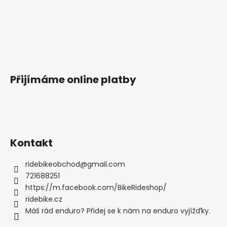
Přijímáme online platby
Kontakt
ridebikeobchod
@
gmail.com
721688251
https://m.facebook.com/BikeRideshop/
ridebike.cz
Máš rád enduro? Přidej se k nám na enduro vyjížďky.