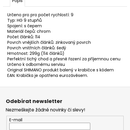
č
Popis
u
j
Určeno pro pro počet rychlostí: 9
e
Typ: HG 9 stupňů
m
Spojení: s čepem
Materiál čepů: chrom
e
Počet článků: 114
Povrch vnějších článků: zinkovaný povrch
Povrch vnitřních článků: šedý
BOWDEN
Hmotnost: 299g (114 článků)
TEFLON
Perfektní tichý chod a přesné řazení za příjemnou cenu
ŘADÍCÍ
ČERNÝ
Určeno k odbornému servisu
SP-
Original SHIMANO produkt balený v krabičce s kódem
4MM
EAN. Krabička je opatřena eurozávěsem.
30
Kč
Z
á
Odebírat newsletter
p
Nezmeškejte žádné novinky či slevy!
a
t
E-mail
í