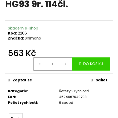
HG93 9r. 114čl.
a
j
í
t
Skladem e-shop
?
Kód:
2266
Značka:
Shimano
563 Kč
Měrná
HLEDAT
DO KOŠÍKU
cena:
Zeptat se
Sdílet
D
o
Kategorie
:
Řetězy 9 rychlostí
p
EAN
:
4524667040798
o
Počet rychlostí
:
9 speed
r
u