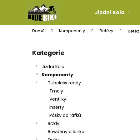
K
Přejít
na
o
Jízdní Kola
obsah
Zpět
Zpět
š
do
do
í
Domů
Komponenty
Řetězy
Řetěz 
k
obchodu
obchodu
P
o
Kategorie
Přeskočit
s
kategorie
t
Jízdní Kola
r
Komponenty
a
Tubeless ready
n
Tmely
n
Ventilky
í
Inserty
p
Pásky do ráfků
a
Brzdy
n
Bowdeny a lanka
KONCOVKA LANKA
e
Duše