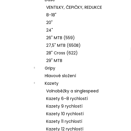
4 Kč
l
VENTILKY, ČEPIČKY, REDUKCE
8-18"
20"
24"
26" MTB (559)
27,5" MTB (650B)
28" Cross (622)
29" MTB
Gripy
Hlavové složení
Kazety
Volnoběžky a singlespeed
Kazety 6–8 rychlostí
Kazety 9 rychlostí
Kazety 10 rychlostí
Kazety 11 rychlostí
Kazety 12 rychlostí