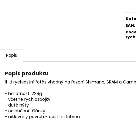
ČERVENÁ
cena
1 990 Kč
170 Kč
Kate
EAN
:
Poč
rych
Popis
Popis produktu
11-ti rychlostní řetěz vhodný na řazení Shimano, SRAM a Camp
- hmotnost: 228g
- včetně rychlospojky
- duté nýty
- odlehčené články
- niklovaný povrch - odstín stříbrná