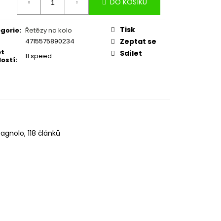
DO KOŠÍKU
:
Tisk
gorie
:
Řetězy na kolo
4715575890234
Zeptat se
et
Sdílet
11 speed
lostí
:
agnolo, 118 článků