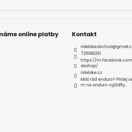
ímáme online platby
Kontakt
ridebikeobchod
@
gmail.
721688251
https://m.facebook.com
deshop/
ridebike.cz
Máš rád enduro? Přidej s
m na enduro vyjížďky.