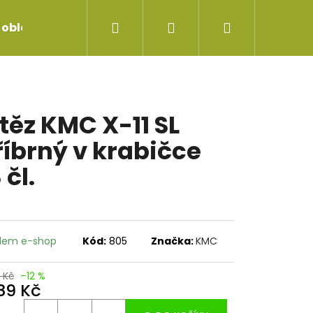
Hledat
Přihlášení
Nákupní
 oblečení
Servis jízdních kol
Repase vidlice
košík
těz KMC X-11 SL
říbrný v krabičce
 čl.
dem e-shop
Kód:
805
Značka:
KMC
 Kč
–12 %
389 Kč
UNEČNÍ BRÝLE RETRO
ná