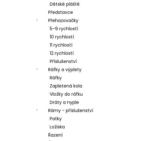
Dětské pláště
Představce
Přehazovačky
5–9 rychlostí
10 rychlostí
11 rychlostí
12 rychlostí
Příslušenství
Ráfky a výplety
Ráfky
Zapletená kola
Vložky do ráfku
Dráty a nyple
Rámy - příslušenství
Patky
Ložiska
Řazení