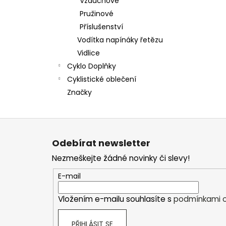
Vzduchové
Pružinové
Příslušenství
Vodítka napínáky řetězu
Vidlice
Cyklo Doplňky
Cyklistické oblečení
Značky
Z
á
Odebírat newsletter
p
Nezmeškejte žádné novinky či slevy!
a
t
E-mail
í
Vložením e-mailu souhlasíte s
podmínkami o
PŘIHLÁSIT SE