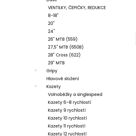
DROPPER SEAT POST 34,9MM X 200MM
l
VENTILKY, ČEPIČKY, REDUKCE
4 053 Kč
8-18"
20"
24"
26" MTB (559)
27,5" MTB (650B)
28" Cross (622)
29" MTB
Gripy
Hlavové složení
Kazety
Volnoběžky a singlespeed
Kazety 6–8 rychlostí
Kazety 9 rychlostí
Kazety 10 rychlostí
Kazety 11 rychlostí
Kazety 12 rychlostí