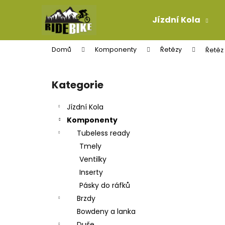
K
Přejít
na
o
Jízdní Kola
obsah
Zpět
Zpět
š
do
do
í
Domů
Komponenty
Řetězy
Řetěz 
k
obchodu
obchodu
P
o
Kategorie
Přeskočit
s
kategorie
t
Jízdní Kola
r
Komponenty
a
Tubeless ready
n
Tmely
n
Ventilky
í
Inserty
p
Pásky do ráfků
a
Brzdy
n
Bowdeny a lanka
TELESKOPICKÁ SEDLOVKA SDG TELLIS V2
e
Duše