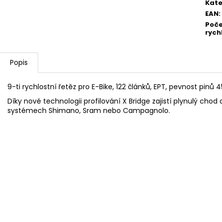
DROPPER POST 3
Kate
104 990 Kč
LEVER
Původně:
145 990 Kč
EAN
:
3 999 Kč
Poč
rych
Popis
9-ti rychlostní řetěz pro E-Bike, 122 článků, EPT, pevnost pinů 
Díky nové technologii profilování X Bridge zajistí plynulý chod
systémech Shimano, Sram nebo Campagnolo.