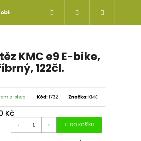
Hledat
Přihlášení
Nákupní
 oblečení
Servis jízdních kol
Repase vidlice
košík
těz KMC e9 E-bike,
říbrný, 122čl.
dem e-shop
Kód:
1732
Značka:
KMC
0 Kč
ná
DO KOŠÍKU
:
EDLOVKA SDG TELLIS