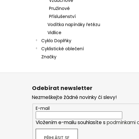
Vzduchové
Pružinové
Příslušenství
Vodítka napínáky řetězu
Vidlice
Cyklo Doplňky
Cyklistické oblečení
Značky
Z
á
Odebírat newsletter
p
Nezmeškejte žádné novinky či slevy!
a
t
E-mail
í
Vložením e-mailu souhlasíte s
podmínkami o
PŘIHLÁSIT SE