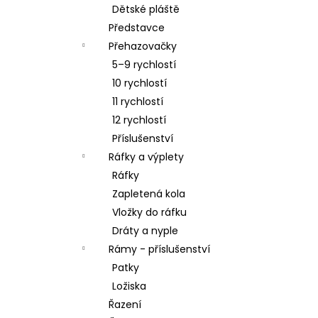
Dětské pláště
Představce
Přehazovačky
5–9 rychlostí
10 rychlostí
11 rychlostí
12 rychlostí
Příslušenství
Ráfky a výplety
Ráfky
Zapletená kola
Vložky do ráfku
Dráty a nyple
Rámy - příslušenství
Patky
Ložiska
Řazení