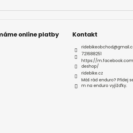
ímáme online platby
Kontakt
ridebikeobchod
@
gmail.
721688251
https://m.facebook.com
deshop/
ridebike.cz
Máš rád enduro? Přidej s
m na enduro vyjížďky.