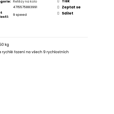
1,6 200MM DROP - 1X
Tisk
gorie
:
Řetězy na kolo
4715575883991
Zeptat se
et
Sdílet
9 speed
lostí
:
450 kg
 a rychlé řazení na všech 9 rychlostních