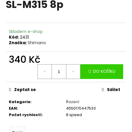
SL-M315 8p
a
j
í
t
Skladem e-shop
?
Kód:
2431
Značka:
Shimano
340 Kč
Měrná
HLEDAT
DO KOŠÍKU
cena:
Zeptat se
Sdílet
D
o
Kategorie
:
Řazení
p
EAN
:
4550170447533
o
Počet rychlostí
:
8 speed
r
u