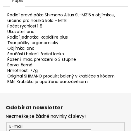
č
Popis
u
j
Řadicí pravá páka Shimano Altus SL-M315 s objímkou,
e
určeno pro horská kola - MTB
m
Počet rychlostí: 8
Ukazatel: ano
e
Řadicí jednotka: Rapidfire plus
Tvar páčky: ergonomický
Objímka: ano
KONCOVKA
Součástí balení: řadicí lanko
LANKA
Řazení: max. přeřazení o 3 stupně
4
Barva: černá
Kč
Hmotnost: 77g
Original SHIMANO produkt balený v krabičce s kódem
EAN. Krabička je opatřena eurozávěsem.
Z
á
Odebírat newsletter
p
Nezmeškejte žádné novinky či slevy!
a
t
E-mail