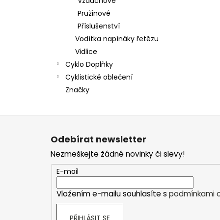
Vzduchové
Pružinové
Příslušenství
Vodítka napínáky řetězu
Vidlice
Cyklo Doplňky
Cyklistické oblečení
Značky
Z
á
Odebírat newsletter
p
Nezmeškejte žádné novinky či slevy!
a
t
E-mail
í
Vložením e-mailu souhlasíte s
podmínkami o
PŘIHLÁSIT SE