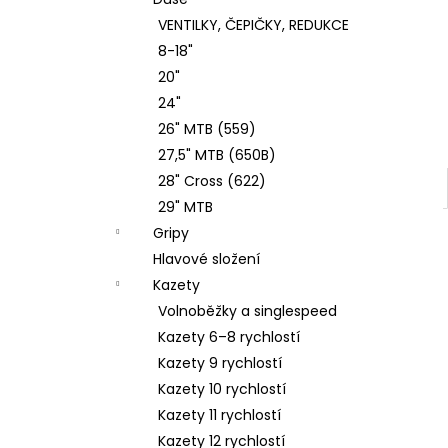
DROPPER SEAT POST 34,9MM X 200MM
l
VENTILKY, ČEPIČKY, REDUKCE
4 053 Kč
8-18"
20"
24"
26" MTB (559)
27,5" MTB (650B)
28" Cross (622)
29" MTB
Gripy
Hlavové složení
Kazety
Volnoběžky a singlespeed
Kazety 6–8 rychlostí
Kazety 9 rychlostí
Kazety 10 rychlostí
Kazety 11 rychlostí
Kazety 12 rychlostí