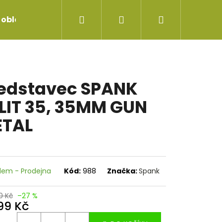
Hledat
Přihlášení
Nákupní
 oblečení
Servis jízdních kol
Repase vidlice
košík
edstavec SPANK
LIT 35, 35MM GUN
TAL
dem - Prodejna
Kód:
988
Značka:
Spank
0 Kč
–27 %
799 Kč
EDLOVKA SDG TELLIS
ná