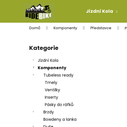
K
Přejít
na
o
Jízdní Kola
obsah
Zpět
Zpět
š
do
do
í
Domů
Komponenty
Představce
P
k
obchodu
obchodu
P
o
Kategorie
Přeskočit
s
kategorie
t
Jízdní Kola
r
Komponenty
a
Tubeless ready
n
Tmely
n
Ventilky
í
Inserty
p
Pásky do ráfků
a
Brzdy
n
Bowdeny a lanka
TELESKOPICKÁ SEDLOVKA SDG TELLIS V2
e
Duše