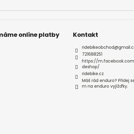
ímáme online platby
Kontakt
ridebikeobchod
@
gmail.
721688251
https://m.facebook.com
deshop/
ridebike.cz
Máš rád enduro? Přidej s
m na enduro vyjížďky.