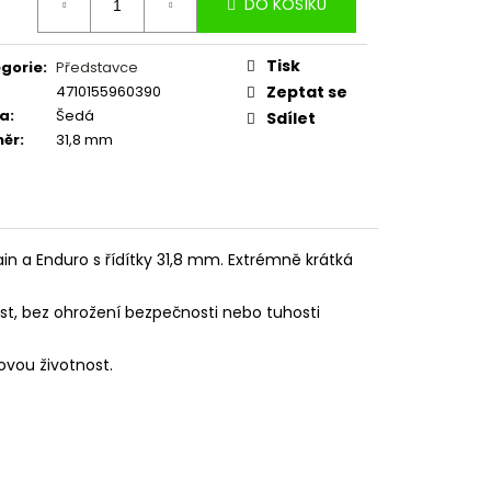
1,6 200MM DROP - 1X
DO KOŠÍKU
:
Tisk
gorie
:
Představce
4710155960390
Zeptat se
va
:
Šedá
Sdílet
měr
:
31,8 mm
in a Enduro s řídítky 31,8 mm. Extrémně krátká
st, bez ohrožení bezpečnosti nebo tuhosti
ovou životnost.