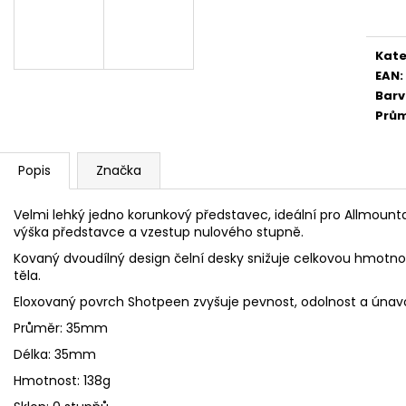
DROPPER POST 3
cena
104 990 Kč
LEVER
Původně:
145 990 Kč
3 999 Kč
Kate
EAN
:
Bar
Prů
Popis
Značka
Velmi lehký jedno korunkový představec, ideální pro Allmounta
výška představce a vzestup nulového stupně.
Kovaný dvoudílný design čelní desky snižuje celkovou hmotno
těla.
Eloxovaný povrch Shotpeen zvyšuje pevnost, odolnost a únav
Průměr: 35mm
Délka: 35mm
Hmotnost: 138g