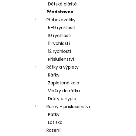
Dětské pláště
Představce
Přehazovačky
5–9 rychlostí
10 rychlostí
11 rychlostí
12 rychlostí
Příslušenství
Ráfky a výplety
Ráfky
Zapletená kola
Vložky do ráfku
Dráty a nyple
Rámy - příslušenství
Patky
Ložiska
Řazení