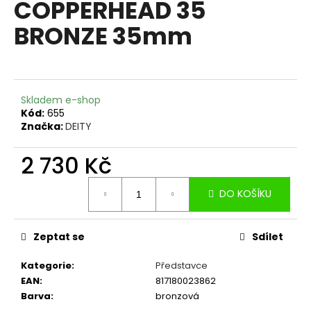
COPPERHEAD 35
a
BRONZE 35mm
j
í
t
?
Skladem e-shop
Kód:
655
Značka:
DEITY
2 730 Kč
HLEDAT
Měrná
DO KOŠÍKU
cena:
D
o
Zeptat se
Sdílet
p
o
Kategorie
:
Představce
r
EAN
:
817180023862
u
Barva
:
bronzová