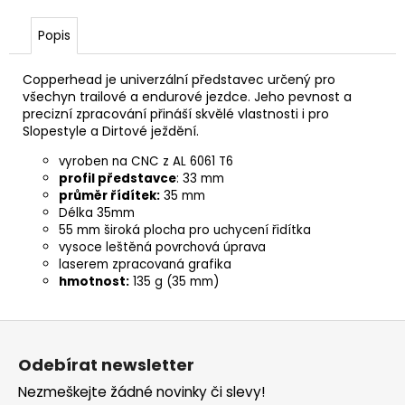
č
u
Popis
j
e
m
Copperhead je univerzální představec určený pro
všechyn trailové a endurové jezdce. Jeho pevnost a
e
precizní zpracování přináší skvělé vlastnosti i pro
Slopestyle a Dirtové ježdění.
KAZETA
vyroben na CNC z AL 6061 T6
SHIMANO
profil představce
: 33 mm
DEORE
průměr řídítek:
35 mm
CS-
Délka 35mm
M6100
55 mm široká plocha pro uchycení řidítka
12
10-
vysoce leštěná povrchová úprava
51Z
laserem zpracovaná grafika
hmotnost:
135 g (35 mm)
1
689
Kč
Z
á
Odebírat newsletter
p
Nezmeškejte žádné novinky či slevy!
a