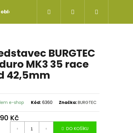
Hledat
Přihlášení
Nákupní
 oblečení
Servis jízdních kol
Repase vidlice
košík
edstavec BURGTEC
duro MK3 35 race
d 42,5mm
dem e-shop
Kód:
6360
Značka:
BURGTEC
890 Kč
ná
 ŘADÍCÍ ČERNÝ SP-
DO KOŠÍKU
: