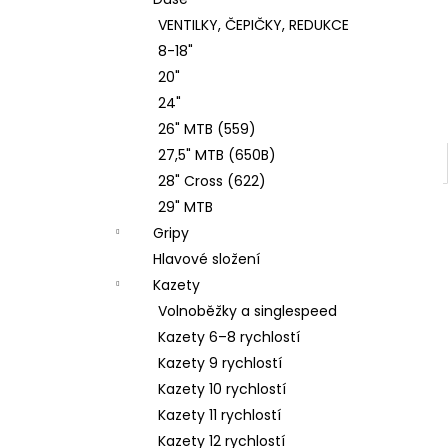
2100MM BLISTR
l
VENTILKY, ČEPIČKY, REDUKCE
128 Kč
8-18"
20"
24"
26" MTB (559)
27,5" MTB (650B)
28" Cross (622)
29" MTB
Gripy
Hlavové složení
Kazety
Volnoběžky a singlespeed
Kazety 6–8 rychlostí
Kazety 9 rychlostí
Kazety 10 rychlostí
Kazety 11 rychlostí
Kazety 12 rychlostí