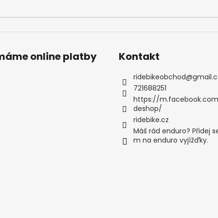
ímáme online platby
Kontakt
ridebikeobchod
@
gmail.
721688251
https://m.facebook.com
deshop/
ridebike.cz
Máš rád enduro? Přidej s
m na enduro vyjížďky.