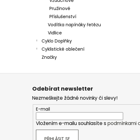
Vzduchové
Pružinové
Příslušenství
Vodítka napínáky řetězu
Vidlice
Cyklo Doplňky
Cyklistické oblečení
Značky
Z
á
Odebírat newsletter
p
Nezmeškejte žádné novinky či slevy!
a
t
E-mail
í
Vložením e-mailu souhlasíte s
podmínkami o
PŘIHLÁSIT SE