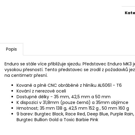
4MM
5 Kč
30 Kč
Kate
Popis
Enduro se stále více přibližuje sjezdu. Představec Enduro MK3 j
vysokou přesností. Tento představec se zrodil z požadavků jez
na centimetr přesní.
Kované a plně CNC obráběné z hliníku AL6061 - T6
Kování z nerezové oceli
Dostupné délky - 35 mm, 42,5 mm a 50 mm
K dispozici v 31,8mm (pouze černá) a 35mm objímce
Hmotnost; 35 mm 138 g, 42,5 mm 152 g , 50 mm 160 g
9 barev: Burgtec Black, Race Red, Deep Blue, Purple Rain,
Burgtec Bullion Gold a Toxic Barbie Pink