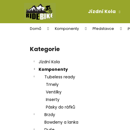
K
Přejít
na
o
Jízdní Kola
obsah
Zpět
Zpět
š
do
do
í
Domů
Komponenty
Představce
P
k
obchodu
obchodu
P
o
Kategorie
Přeskočit
s
kategorie
t
Jízdní Kola
r
Komponenty
a
Tubeless ready
n
Tmely
n
Ventilky
í
Inserty
p
Pásky do ráfků
a
Brzdy
n
Bowdeny a lanka
LANKO ŘADÍCÍ PRO-T PLUS MTB TEFLON
e
Duše