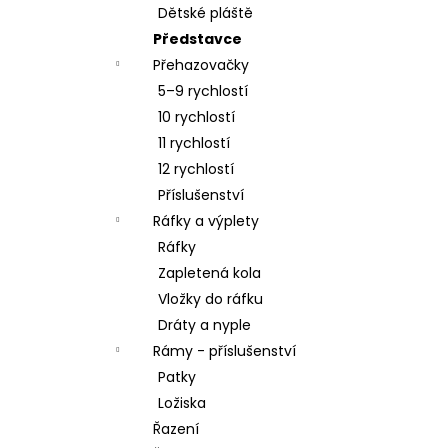
Dětské pláště
Představce
Přehazovačky
5–9 rychlostí
10 rychlostí
11 rychlostí
12 rychlostí
Příslušenství
Ráfky a výplety
Ráfky
Zapletená kola
Vložky do ráfku
Dráty a nyple
Rámy - příslušenství
Patky
Ložiska
Řazení