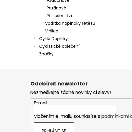
Vzduchové
Pružinové
Příslušenství
Vodítka napínáky řetězu
Vidlice
Cyklo Doplňky
Cyklistické oblečení
Značky
Z
á
Odebírat newsletter
p
Nezmeškejte žádné novinky či slevy!
a
t
E-mail
í
Vložením e-mailu souhlasíte s
podmínkami o
PŘIHLÁSIT SE