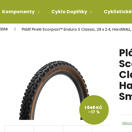
Komponenty
Cyklo Doplňky
Cyklistické
áště
Plášť Pirelli Scorpion™ Enduro S Classic, 29 x 2.4, HardWALL,
Co potřebujete najít?
Pl
HLEDAT
Sc
Cl
Doporučujeme
Ha
Sm
1 948 KČ
–17 %
Skla
KONCOVKA ŘADÍCÍHO BOWDENU 4MM
BOWDEN TEFLON