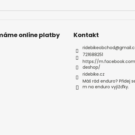
ímáme online platby
Kontakt
ridebikeobchod
@
gmail.
721688251
https://m.facebook.com
deshop/
ridebike.cz
Máš rád enduro? Přidej s
m na enduro vyjížďky.