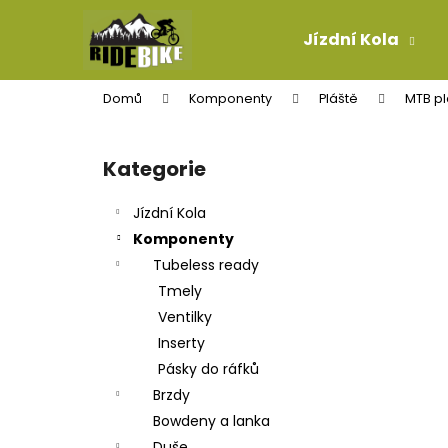
K
Přejít
na
o
Jízdní Kola
obsah
Zpět
Zpět
š
do
do
í
Domů
Komponenty
Pláště
MTB pl
k
obchodu
obchodu
P
o
Kategorie
Přeskočit
s
kategorie
t
Jízdní Kola
r
Komponenty
a
Tubeless ready
n
Tmely
n
Ventilky
í
Inserty
p
Pásky do ráfků
a
Brzdy
n
Bowdeny a lanka
LANKO ŘADÍCÍ PRO-T PLUS MTB TEFLON
e
Duše