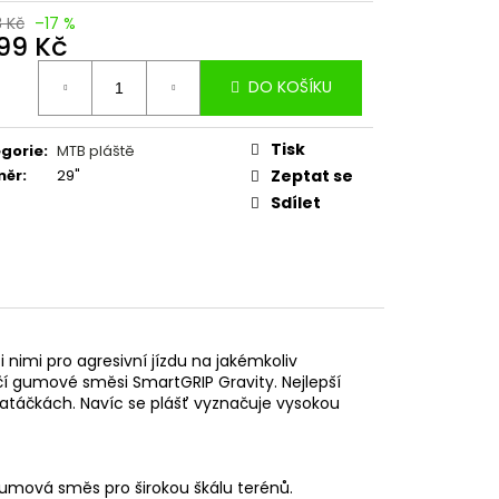
8 Kč
–17 %
599 Kč
ná
DO KOŠÍKU
:
Tisk
gorie
:
MTB pláště
měr
:
29"
Zeptat se
Sdílet
nimi pro agresivní jízdu na jakémkoliv
 gumové směsi SmartGRIP Gravity. Nejlepší
zatáčkách. Navíc se plášť vyznačuje vysokou
mová směs pro širokou škálu terénů.