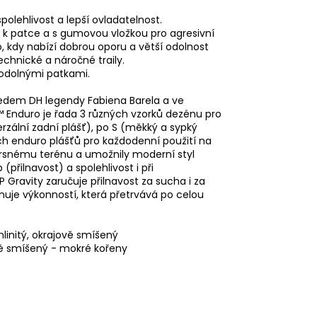
polehlivost a lepší ovladatelnost.
 k patce a s gumovou vložkou pro agresivní
o, kdy nabízí dobrou oporu a větší odolnost
echnické a náročné traily.
 odolnými patkami.
ledem DH legendy Fabiena Barela a ve
 Enduro je řada 3 různých vzorků dezénu pro
rzální zadní plášť), po S (měkký a sypký
ch enduro plášťů pro každodenní použití na
 drsnému terénu a umožnily moderní styl
 (přilnavost) a spolehlivost i při
ravity zaručuje přilnavost za sucha i za
ponuje výkonností, která přetrvává po celou
hlinitý, okrajově smíšený
vě smíšený - mokré kořeny