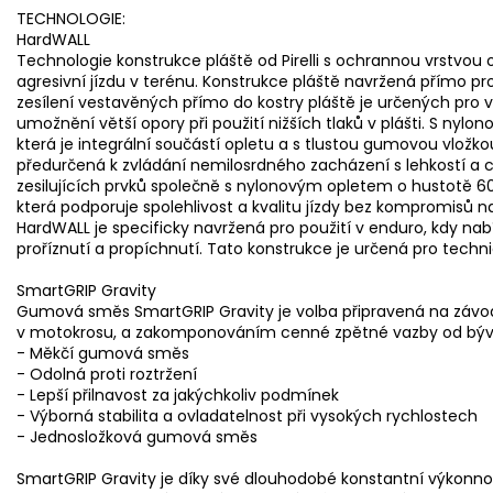
TECHNOLOGIE:
HardWALL
Technologie konstrukce pláště od Pirelli s ochrannou vrstvou
agresivní jízdu v terénu. Konstrukce pláště navržená přímo pro
zesílení vestavěných přímo do kostry pláště je určených pro vy
umožnění větší opory při použití nižších tlaků v plášti. S nyl
která je integrální součástí opletu a s tlustou gumovou vložk
předurčená k zvládání nemilosrdného zacházení s lehkostí a 
zesilujících prvků společně s nylonovým opletem o hustotě 60tpi
která podporuje spolehlivost a kvalitu jízdy bez kompromisů na
HardWALL je specificky navržená pro použití v enduro, kdy nabí
proříznutí a propíchnutí. Tato konstrukce je určená pro techni
SmartGRIP Gravity
Gumová směs SmartGRIP Gravity je volba připravená na závod
v motokrosu, a zakomponováním cenné zpětné vazby od býv
- Měkčí gumová směs
- Odolná proti roztržení
- Lepší přilnavost za jakýchkoliv podmínek
- Výborná stabilita a ovladatelnost při vysokých rychlostech
- Jednosložková gumová směs
SmartGRIP Gravity je díky své dlouhodobé konstantní výkonn