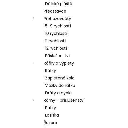
Dětské pláště
Představce
Přehazovačky
5–9 rychlostí
10 rychlostí
11 rychlostí
12 rychlostí
Příslušenství
Ráfky a výplety
Ráfky
Zapletená kola
Vložky do ráfku
Dráty a nyple
Rámy - příslušenství
Patky
Ložiska
Řazení