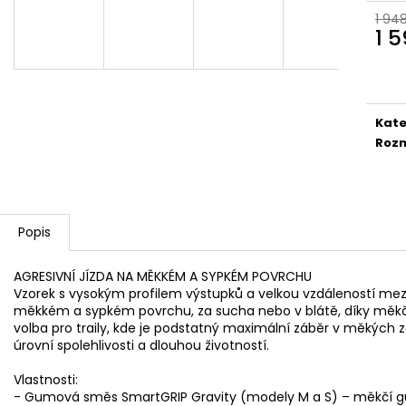
4MM
5 Kč
1 94
30 Kč
1 
Měr
cena
Kate
Roz
Popis
AGRESIVNÍ JÍZDA NA MĚKKÉM A SYPKÉM POVRCHU
Vzorek s vysokým profilem výstupků a velkou vzdáleností mezi 
měkkém a sypkém povrchu, za sucha nebo v blátě, díky měkčí
volba pro traily, kde je podstatný maximální záběr v měkých 
úrovní spolehlivosti a dlouhou životností.
Vlastnosti:
- Gumová směs SmartGRIP Gravity (modely M a S) – měkčí gu