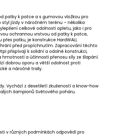
 od patky k patce a s gumovou vložkou pro
 styl jízdy v náročném terénu – několika
lepšení celkové odolnosti opletu, jako i pro
onovou ochrannou vrstvou od patky k patce,
ou přes patku, je konstrukce HardWALL
chrání před propíchnutím. Zapracování těchto
 přispívají k solidní a odolné konstrukci,
 hmotnosti a účinnosti přenosu síly ze šlapání.
zí dobrou oporu a větší odolnost proti
cké a náročné traily.
y. Vychází z desetiletí zkušeností a know-how
alých šampionů Světového poháru.
osti v různých podmínkách odpovědí pro