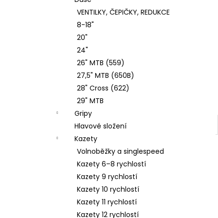
2100MM BLISTR
l
VENTILKY, ČEPIČKY, REDUKCE
128 Kč
8-18"
20"
24"
26" MTB (559)
27,5" MTB (650B)
28" Cross (622)
29" MTB
Gripy
Hlavové složení
Kazety
Volnoběžky a singlespeed
Kazety 6–8 rychlostí
Kazety 9 rychlostí
Kazety 10 rychlostí
Kazety 11 rychlostí
Kazety 12 rychlostí