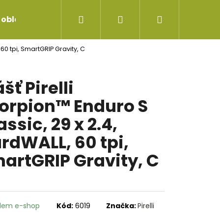
Hledat
Přihlášení
Nákupní
 oblečení
Servis jízdních kol
Repase vidlice
 60 tpi, SmartGRIP Gravity, C
košík
ášť Pirelli
orpion™ Enduro S
assic, 29 x 2.4,
rdWALL, 60 tpi,
artGRIP Gravity, C
dem e-shop
Kód:
6019
Značka:
Pirelli
 ŘADÍCÍ ČERNÝ SP-