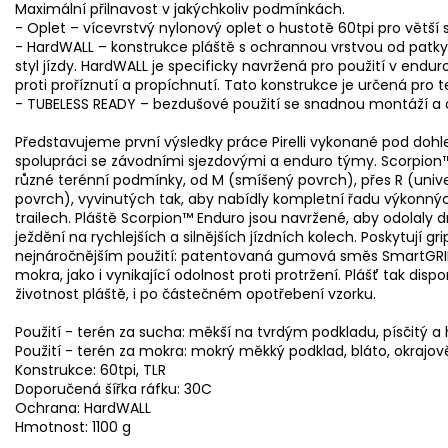
Maximální přilnavost v jakýchkoliv podmínkách.
- Oplet – vícevrstvý nylonový oplet o hustotě 60tpi pro větší s
- HardWALL – konstrukce pláště s ochrannou vrstvou od patky
styl jízdy. HardWALL je specificky navržená pro použití v endur
proti proříznutí a propíchnutí. Tato konstrukce je určená pro t
- TUBELESS READY – bezdušové použití se snadnou montáží a
Představujeme první výsledky práce Pirelli vykonané pod doh
spolupráci se závodními sjezdovými a enduro týmy. Scorpion™
různé terénní podmínky, od M (smíšený povrch), přes R (unive
povrch), vyvinutých tak, aby nabídly kompletní řadu výkonný
trailech. Pláště Scorpion™ Enduro jsou navržené, aby odolaly
ježdění na rychlejších a silnějších jízdních kolech. Poskytují grip
nejnáročnějším použití: patentovaná gumová směs SmartGRIP G
mokra, jako i vynikající odolnost proti protržení. Plášť tak dis
životnost pláště, i po částečném opotřebení vzorku.
Použití - terén za sucha: měkší na tvrdým podkladu, písčitý a 
Použití - terén za mokra: mokrý měkký podklad, bláto, okrajo
Konstrukce: 60tpi, TLR
Doporučená šířka ráfku: 30C
Ochrana: HardWALL
Hmotnost: 1100 g