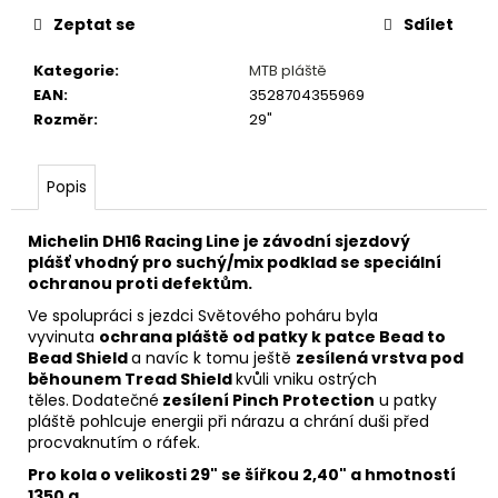
č
u
Zeptat se
Sdílet
j
Kategorie
:
MTB pláště
e
EAN
:
3528704355969
m
Rozměr
:
29"
e
Popis
HUSTILKA
BETO
SP-
Michelin DH16 Racing Line je závodní sjezdový
006AG
plášť
vhodný pro suchý/mix podklad se speciální
NA
ochranou proti defektům.
VIDLICE,
TLUMIČE,
Ve spolupráci s jezdci Světového poháru byla
DUŠE
vyvinuta
ochrana pláště od patky k patce Bead to
689
Bead Shield
a navíc k tomu ještě
zesílená vrstva pod
Kč
běhounem Tread Shield
kvůli vniku ostrých
těles.
Dodatečné
zesílení Pinch Protection
u patky
pláště pohlcuje energii při nárazu a chrání duši před
procvaknutím o ráfek.
Pro kola o velikosti 29" se šířkou 2,40" a hmotností
1350 g.