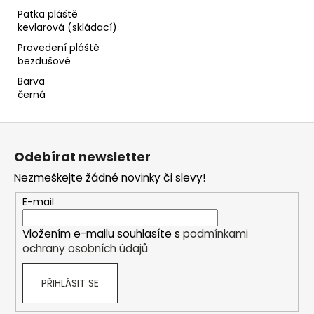
Patka pláště
kevlarová (skládací)
Provedení pláště
bezdušové
Barva
černá
Z
á
Odebírat newsletter
p
Nezmeškejte žádné novinky či slevy!
a
t
E-mail
í
Vložením e-mailu souhlasíte s
podmínkami
ochrany osobních údajů
PŘIHLÁSIT SE