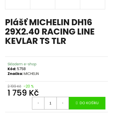
a
j
í
Plášť MICHELIN DH16
t
29X2.40 RACING LINE
?
KEVLAR TS TLR
HLEDAT
Skladem e-shop
Kód:
5758
Značka:
MICHELIN
D
o
2 199 Kč
–20 %
1 759 Kč
p
o
Měrná
r
DO KOŠÍKU
cena:
u