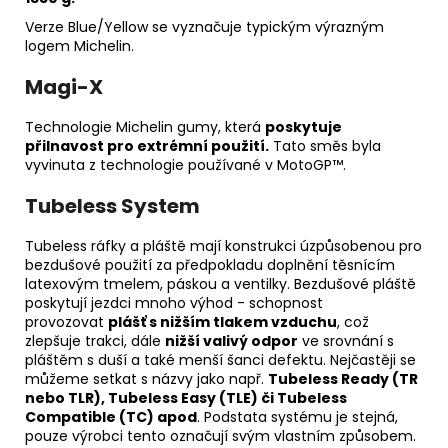
Verze Blue/Yellow se vyznačuje typickým výrazným
logem Michelin.
Magi-X
Technologie Michelin gumy, která
poskytuje
přilnavost pro extrémní použití.
Tato směs byla
vyvinuta z technologie používané v MotoGP™.
Tubeless System
Tubeless ráfky a pláště mají konstrukci úzpůsobenou pro
bezdušové použití za předpokladu doplnění těsnícím
latexovým tmelem, páskou a ventilky. Bezdušové pláště
poskytují jezdci mnoho výhod - schopnost
provozovat
plášť s nižším tlakem vzduchu
, což
zlepšuje trakci, dále
nižší valivý odpor
ve srovnání s
pláštěm s duší a také menší šanci defektu. Nejčastěji se
můžeme setkat s názvy jako např.
Tubeless Ready (TR
nebo TLR), Tubeless Easy (TLE) či Tubeless
Compatible (TC) apod
. Podstata systému je stejná,
pouze výrobci tento označují svým vlastním způsobem.