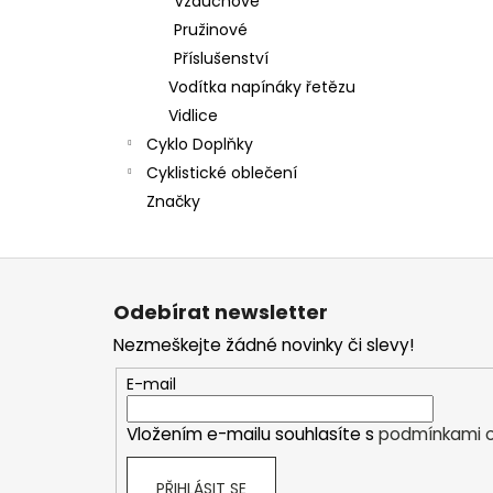
Vzduchové
Pružinové
Příslušenství
Vodítka napínáky řetězu
Vidlice
Cyklo Doplňky
Cyklistické oblečení
Značky
Z
á
Odebírat newsletter
p
Nezmeškejte žádné novinky či slevy!
a
t
E-mail
í
Vložením e-mailu souhlasíte s
podmínkami o
PŘIHLÁSIT SE