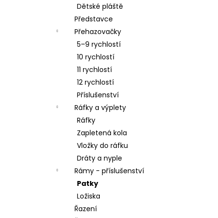
Dětské pláště
Představce
Přehazovačky
5–9 rychlostí
10 rychlostí
11 rychlostí
12 rychlostí
Příslušenství
Ráfky a výplety
Ráfky
Zapletená kola
Vložky do ráfku
Dráty a nyple
Rámy - příslušenství
Patky
Ložiska
Řazení