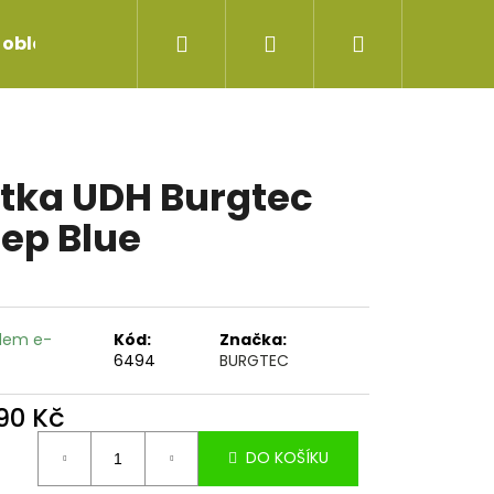
Hledat
Přihlášení
Nákupní
 oblečení
Servis jízdních kol
Repase vidlice
košík
tka UDH Burgtec
ep Blue
dem e-
Kód:
Značka:
6494
BURGTEC
090 Kč
ná
DO KOŠÍKU
:
UNEČNÍ BRÝLE RETRO