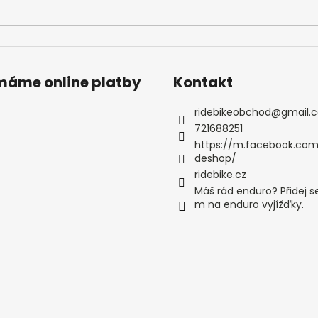
ímáme online platby
Kontakt
ridebikeobchod
@
gmail.
721688251
https://m.facebook.com
deshop/
ridebike.cz
Máš rád enduro? Přidej s
m na enduro vyjížďky.