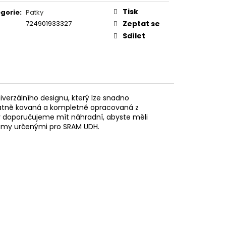
Tisk
gorie
:
Patky
724901933327
Zeptat se
Sdílet
iverzálního designu, který lze snadno
ikátně kovaná a kompletně opracovaná z
y doporučujeme mít náhradní, abyste měli
 rámy určenými pro SRAM UDH.