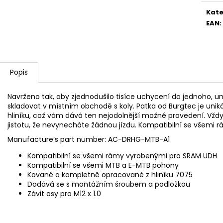
ČERVENÁ
1 990 Kč
Kate
170 Kč
EAN
:
Popis
Navrženo tak, aby zjednodušilo tisíce uchycení do jednoho, un
skladovat v místním obchodě s koly. Patka od Burgtec je un
hliníku, což vám dává ten nejodolnější možné provedení. Vžd
jistotu, že nevynecháte žádnou jízdu. Kompatibilní se všemi
Manufacture’s part number: AC-DRHG-MTB-A1
Kompatibilní se všemi rámy vyrobenými pro SRAM UDH
Kompatibilní se všemi MTB a E-MTB pohony
Kované a kompletně opracované z hliníku 7075
Dodává se s montážním šroubem a podložkou
Závit osy pro M12 x 1.0