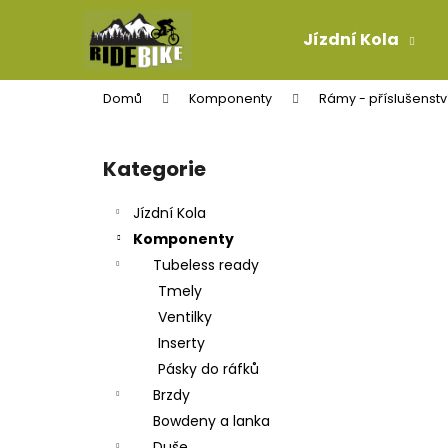
K
Přejít
na
o
Jízdní Kola
obsah
Zpět
Zpět
š
do
do
í
Domů
Komponenty
Rámy - příslušenstv
k
obchodu
obchodu
P
o
Kategorie
Přeskočit
s
kategorie
t
Jízdní Kola
r
Komponenty
a
Tubeless ready
n
Tmely
n
Ventilky
í
Inserty
p
Pásky do ráfků
a
Brzdy
n
Bowdeny a lanka
KONCOVKA LANKA
e
Duše