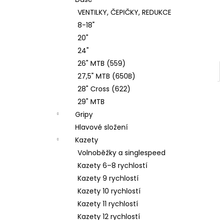
4 Kč
l
VENTILKY, ČEPIČKY, REDUKCE
8-18"
20"
24"
26" MTB (559)
27,5" MTB (650B)
28" Cross (622)
29" MTB
Gripy
Hlavové složení
Kazety
Volnoběžky a singlespeed
Kazety 6–8 rychlostí
Kazety 9 rychlostí
Kazety 10 rychlostí
Kazety 11 rychlostí
Kazety 12 rychlostí