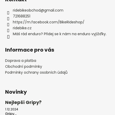
ridebikeobchod
@
gmail.com
721688251
https://m.facebook.com/BikeRideshop/
ridebike.cz
Máš rád enduro? Přidej se k nám na enduro vyjížďky.
Informace pro vás
Doprava a platba
Obchodní podmínky
Podmínky ochrany osobních údajů
Novinky
Nejlepší Gripy?
1.12.2024
Gripy...