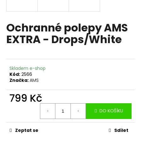
a
j
í
Ochranné polepy AMS
t
EXTRA - Drops/White
?
Skladem e-shop
HLEDAT
Kód:
2566
Značka:
AMS
799 Kč
D
Měrná
o
DO KOŠÍKU
cena:
p
o
r
Zeptat se
Sdílet
u