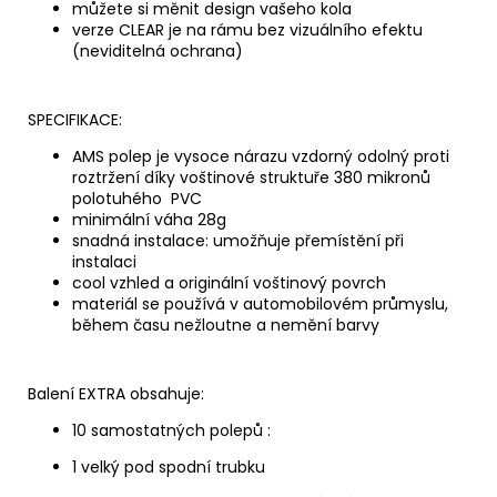
můžete si měnit design vašeho kola
verze CLEAR je na rámu bez vizuálního efektu
(neviditelná ochrana)
SPECIFIKACE:
AMS polep je vysoce nárazu vzdorný odolný proti
roztržení díky voštinové struktuře 380 mikronů
polotuhého PVC
minimální váha 28g
snadná instalace: umožňuje přemístění při
instalaci
cool vzhled a originální voštinový povrch
materiál se používá v automobilovém průmyslu,
během času nežloutne a nemění barvy
Balení EXTRA obsahuje:
10 samostatných polepů :
1 velký pod spodní trubku