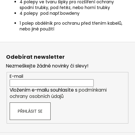
4 polepy ve tvaru šipky pro rozšíření ochrany
spodní trubky, pod řetěz, nebo horní trubky
4 polepy pod např.bowdeny
1 polep obdélník pro ochranu před třením kabelů,
nebo jiné použití
Z
á
Odebírat newsletter
p
Nezmeškejte žádné novinky či slevy!
a
t
E-mail
í
Vložením e-mailu souhlasíte s
podmínkami
ochrany osobních údajů
PŘIHLÁSIT SE