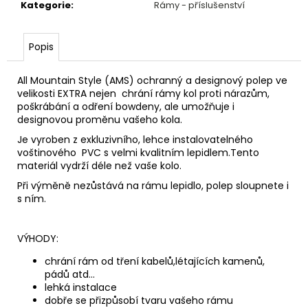
č
Kategorie
:
Rámy - příslušenství
u
j
e
Popis
m
e
All Mountain Style (AMS) ochranný a designový polep ve
velikosti EXTRA nejen chrání rámy kol proti nárazům,
poškrábání a odření bowdeny, ale umožňuje i
LANKO
designovou proměnu vašeho kola.
ŘADICI
Je vyroben z exkluzivního, lehce instalovatelného
SACCON
2050MM
voštinového PVC s velmi kvalitním lepidlem.Tento
NEREZOVÉ
materiál vydrží déle než vaše kolo.
30
Při výměně nezůstává na rámu lepidlo, polep sloupnete i
Kč
s ním.
VÝHODY:
chrání rám od tření kabelů,létajících kamenů,
pádů atd...
lehká instalace
dobře se přizpůsobí tvaru vašeho rámu