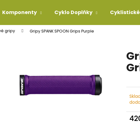
Komponenty
Cyklo Doplňky
Cyklistické
é gripy
Gripy SPANK SPOON Grips Purple
Co potřebujete najít?
Gr
HLEDAT
Gr
Doporučujeme
Skla
doda
42
Měr
cena
HUSTILKA BETO SP-006AG NA VIDLICE,
PLÁŠŤ MICHELIN