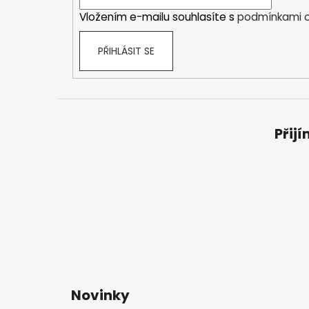
í
Vložením e-mailu souhlasíte s
podmínkami o
PŘIHLÁSIT SE
Přij
Novinky