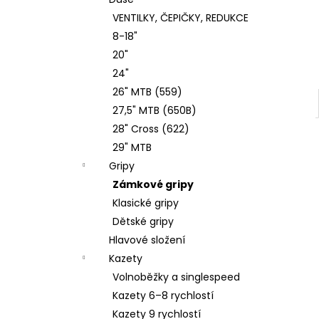
ENDURO 27.5X2.6 TUBELESS COMPLETE
l
VENTILKY, ČEPIČKY, REDUKCE
868 Kč
Původně:
1 690 Kč
8-18"
20"
24"
26" MTB (559)
27,5" MTB (650B)
28" Cross (622)
29" MTB
Gripy
Zámkové gripy
Klasické gripy
Dětské gripy
Hlavové složení
Kazety
Volnoběžky a singlespeed
Kazety 6–8 rychlostí
Kazety 9 rychlostí