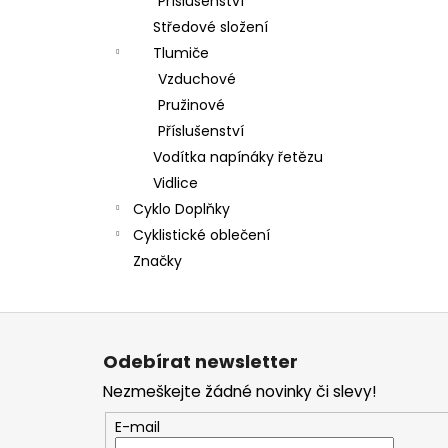
Příslušenství
Středové složení
Tlumiče
Vzduchové
Pružinové
Příslušenství
Vodítka napínáky řetězu
Vidlice
Cyklo Doplňky
Cyklistické oblečení
Značky
Z
á
Odebírat newsletter
p
Nezmeškejte žádné novinky či slevy!
a
t
E-mail