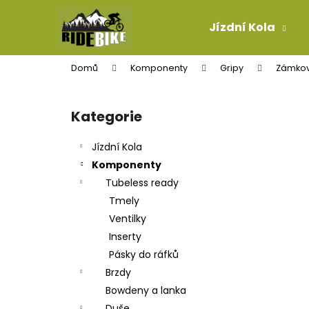
K
Přejít
na
o
Jízdní Kola
obsah
Zpět
Zpět
š
do
do
í
Domů
Komponenty
Gripy
Zámkov
k
obchodu
obchodu
P
o
Kategorie
Přeskočit
s
kategorie
t
Jízdní Kola
r
Komponenty
a
Tubeless ready
n
Tmely
n
Ventilky
í
Inserty
p
Pásky do ráfků
a
Brzdy
n
Bowdeny a lanka
PLÁŠŤ GOODYEAR NEWTON MTR
e
Duše