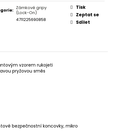
NE KEVLAR GUM-X TS
Tisk
Zámkové gripy
gorie
:
(Lock-On)
Zeptat se
4711225690858
Sdílet
mantovým vzorem rukojeti
lepkavou pryžovou směs
lastové bezpečnostní koncovky, mikro