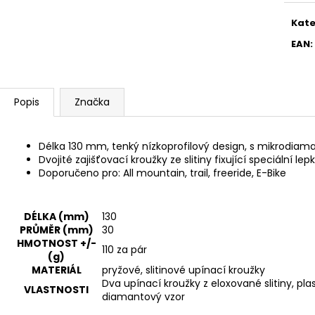
TLUMIČE, DUŠE
COMPETITION LI
TLR
689 Kč
Kate
1 478 Kč
EAN
:
Popis
Značka
Délka 130 mm, tenký nízkoprofilový design, s mikrodia
Dvojité zajišťovací kroužky ze slitiny fixující speciální 
Doporučeno pro: All mountain, trail, freeride, E-Bike
DÉLKA (mm)
130
PRŮMĚR (mm)
30
HMOTNOST +/-
110 za pár
(g)
MATERIÁL
pryžové, slitinové upínací kroužky
Dva upínací kroužky z eloxované slitiny, p
VLASTNOSTI
diamantový vzor