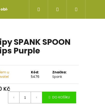
Hledat
Přihlášení
Nákupní
 oblečení
Servis jízdních kol
Repase vidlice
košík
ipy SPANK SPOON
ips Purple
dem u
Kód:
Značka:
vatel
5476
Spank
0 Kč
ná
DO KOŠÍKU
:
 FORCE AM2 29X2.60