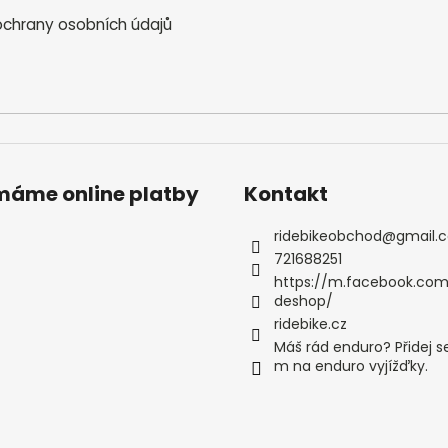
chrany osobních údajů
ímáme online platby
Kontakt
ridebikeobchod
@
gmail.
721688251
https://m.facebook.com
deshop/
ridebike.cz
Máš rád enduro? Přidej s
m na enduro vyjížďky.