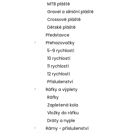
MTB pláště
Gravel a silniční pláště
Crossové pláště
Dětské pláště
Představce
Přehazovačky
5–9 rychlostí
10 rychlostí
11 rychlostí
12 rychlostí
Příslušenství
Ráfky a výplety
Ráfky
Zapletená kola
Vložky do ráfku
Dráty a nyple
Rámy - příslušenství