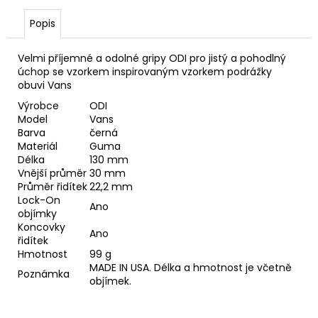
č
u
Popis
j
e
Velmi příjemné a odolné gripy ODI pro jistý a pohodlný
m
úchop se vzorkem inspirovaným vzorkem podrážky
e
obuvi Vans
Výrobce
ODI
Model
Vans
LANKO
Barva
černá
ŘADICI
SACCON
Materiál
Guma
2050MM
Délka
130 mm
NEREZOVÉ
Vnější průměr
30 mm
Průměr řidítek
22,2 mm
30
Lock-On
Kč
Ano
objímky
Koncovky
Ano
řidítek
Hmotnost
99 g
MADE IN USA. Délka a hmotnost je včetně
Poznámka
objímek.