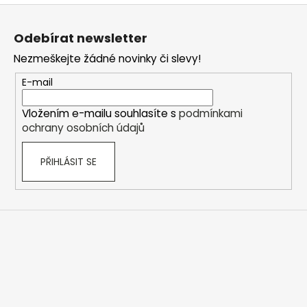
Z
á
Odebírat newsletter
p
Nezmeškejte žádné novinky či slevy!
a
t
E-mail
í
Vložením e-mailu souhlasíte s
podmínkami
ochrany osobních údajů
PŘIHLÁSIT SE