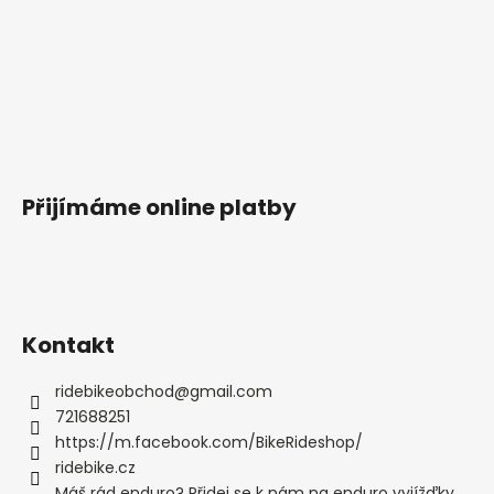
Přijímáme online platby
Kontakt
ridebikeobchod
@
gmail.com
721688251
https://m.facebook.com/BikeRideshop/
ridebike.cz
Máš rád enduro? Přidej se k nám na enduro vyjížďky.