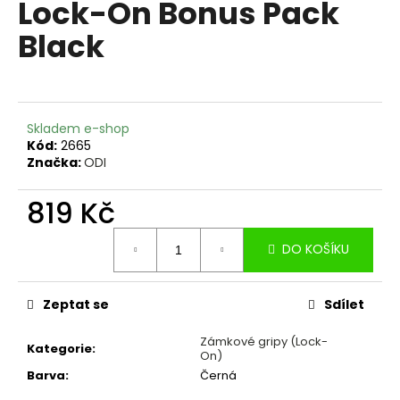
Lock-On Bonus Pack
a
Black
j
í
t
?
Skladem e-shop
Kód:
2665
Značka:
ODI
819 Kč
HLEDAT
Měrná
DO KOŠÍKU
cena:
D
o
Zeptat se
Sdílet
p
o
Zámkové gripy (Lock-
Kategorie
:
On)
r
Barva
:
Černá
u