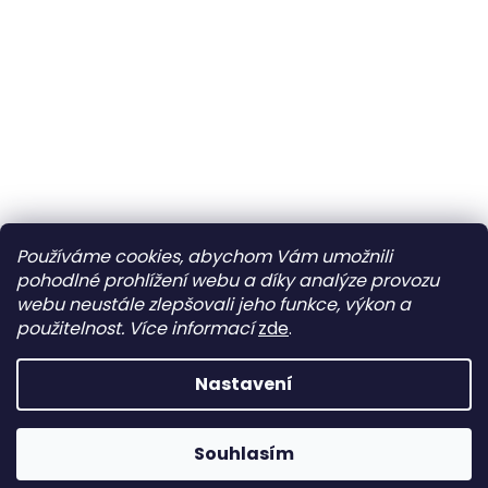
Používáme cookies, abychom Vám umožnili
pohodlné prohlížení webu a díky analýze provozu
webu neustále zlepšovali jeho funkce, výkon a
použitelnost.
Více informací
zde
.
Nastavení
Máme stále otevřeno 😊 Google aktuálně chybně zobrazuje
Souhlasím
stav „trvale zavřeno“.