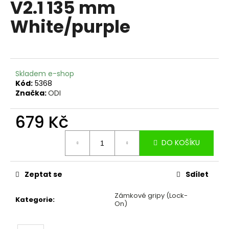
V2.1 135 mm
a
White/purple
j
í
t
?
Skladem e-shop
Kód:
5368
Značka:
ODI
679 Kč
HLEDAT
Měrná
DO KOŠÍKU
cena:
D
o
Zeptat se
Sdílet
p
o
Zámkové gripy (Lock-
Kategorie
:
On)
r
u