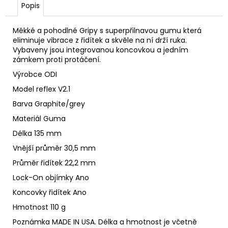
č
Popis
u
j
Měkké a pohodlné Gripy s superpřilnavou gumu která
e
eliminuje vibrace z řidítek a skvěle na ní drží ruka.
m
Vybaveny jsou integrovanou koncovkou a jedním
e
zámkem proti protáčení.
Výrobce ODI
PLÁŠŤ
Model reflex V2.1
GOODYEAR
Barva
Graphite/grey
NEWTON
MTR
Materiál Guma
ENDURO
27.5X2.6
Délka 135 mm
TUBELESS
COMPLETE
Vnější průměr 30,5 mm
868
Průměr řidítek 22,2 mm
Kč
Lock-On objímky Ano
Původně:
1
Koncovky řidítek Ano
690
Kč
Hmotnost 110 g
Poznámka MADE IN USA. Délka a hmotnost je včetně