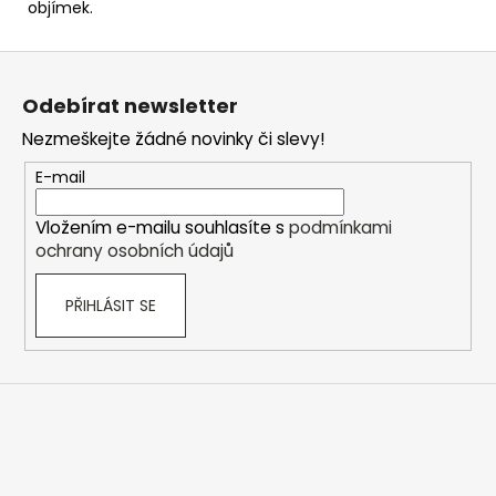
objímek.
Z
á
Odebírat newsletter
p
Nezmeškejte žádné novinky či slevy!
a
t
E-mail
í
Vložením e-mailu souhlasíte s
podmínkami
ochrany osobních údajů
PŘIHLÁSIT SE