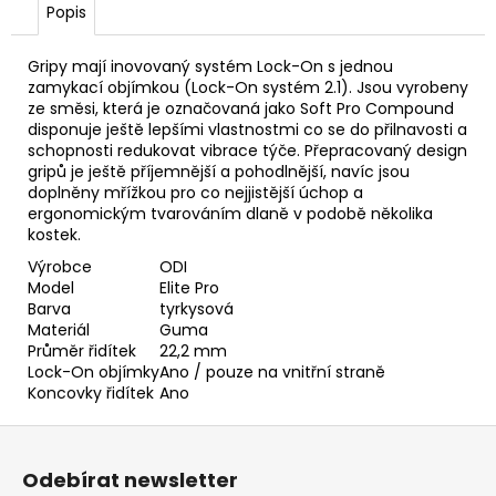
č
Popis
u
j
Gripy mají inovovaný systém Lock-On s jednou
e
zamykací objímkou (Lock-On systém 2.1). Jsou vyrobeny
m
ze směsi, která je označovaná jako Soft Pro Compound
e
disponuje ještě lepšími vlastnostmi co se do přilnavosti a
schopnosti redukovat vibrace týče. Přepracovaný design
gripů je ještě příjemnější a pohodlnější, navíc jsou
BOTY
doplněny mřížkou pro co nejjistější úchop a
FLR
ergonomickým tvarováním dlaně v podobě několika
CONGO
kostek.
PRO
DIAL
Výrobce
ODI
BLACK
Model
Elite Pro
Barva
tyrkysová
1
Materiál
Guma
990
Kč
Průměr řidítek
22,2 mm
Lock-On objímky
Ano / pouze na vnitřní straně
Koncovky řidítek
Ano
Z
á
Odebírat newsletter