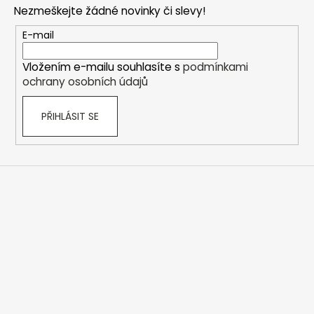
p
Nezmeškejte žádné novinky či slevy!
a
t
E-mail
í
Vložením e-mailu souhlasíte s
podmínkami
ochrany osobních údajů
PŘIHLÁSIT SE