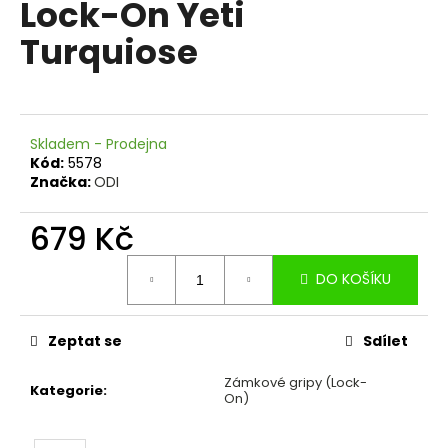
Lock-On Yeti
a
Turquiose
j
í
t
?
Skladem - Prodejna
Kód:
5578
Značka:
ODI
679 Kč
HLEDAT
Měrná
DO KOŠÍKU
cena:
D
o
Zeptat se
Sdílet
p
o
Zámkové gripy (Lock-
Kategorie
:
On)
r
u