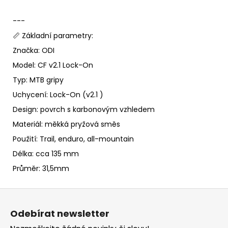
---
📏 Základní parametry:
Značka: ODI
Model: CF v2.1 Lock-On
Typ: MTB gripy
Uchycení: Lock-On (v2.1 )
Design: povrch s karbonovým vzhledem
Materiál: měkká pryžová směs
Použití: Trail, enduro, all-mountain
Délka: cca 135 mm
Průměr: 31,5mm
Z
á
Odebírat newsletter
p