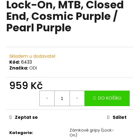
Lock-On, MTB, Closed
a
End, Cosmic Purple /
j
í
Pearl Purple
t
?
Skladem u dodavatel
Kód:
6433
Značka:
ODI
HLEDAT
959 Kč
Měrná
D
DO KOŠÍKU
cena:
o
p
Zeptat se
Sdílet
o
r
Zámkové gripy (Lock-
u
Kategorie
:
On)