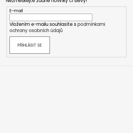
Nezmeškejte žádné novinky či slevy!
a
t
E-mail
í
Vložením e-mailu souhlasíte s
podmínkami
ochrany osobních údajů
PŘIHLÁSIT SE