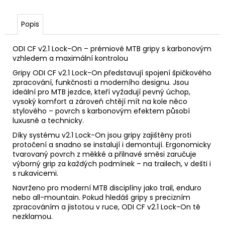
č
u
j
Popis
e
m
ODI CF v2.1 Lock-On – prémiové MTB gripy s karbonovým
e
vzhledem a maximální kontrolou
Gripy ODI CF v2.1 Lock-On představují spojení špičkového
zpracování, funkčnosti a moderního designu. Jsou
BOTY
ideální pro MTB jezdce, kteří vyžadují pevný úchop,
FLR
vysoký komfort a zároveň chtějí mít na kole něco
CONGO
stylového – povrch s karbonovým efektem působí
PRO
DIAL
luxusně a technicky.
BLACK
Díky systému v2.1 Lock-On jsou gripy zajištěny proti
1
protočení a snadno se instalují i demontují. Ergonomicky
990
tvarovaný povrch z měkké a přilnavé směsi zaručuje
Kč
výborný grip za každých podmínek – na trailech, v dešti i
s rukavicemi.
Navrženo pro moderní MTB disciplíny jako trail, enduro
nebo all-mountain. Pokud hledáš gripy s precizním
zpracováním a jistotou v ruce, ODI CF v2.1 Lock-On tě
nezklamou.