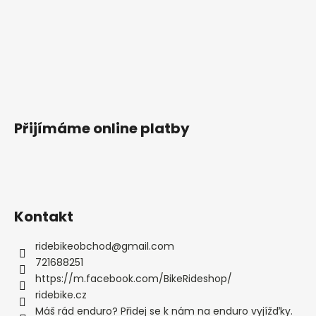
Přijímáme online platby
Kontakt
ridebikeobchod
@
gmail.com
721688251
https://m.facebook.com/BikeRideshop/
ridebike.cz
Máš rád enduro? Přidej se k nám na enduro vyjížďky.