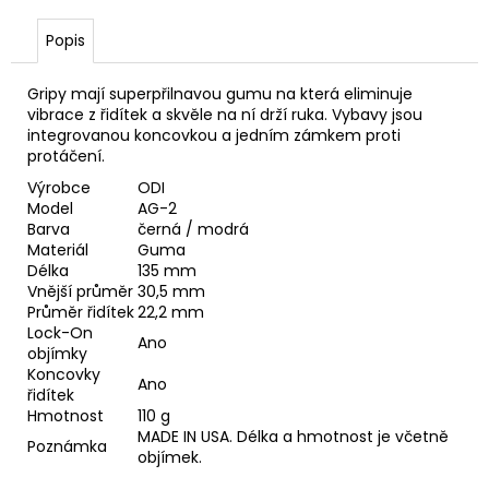
č
u
Popis
j
e
Gripy mají superpřilnavou gumu na která eliminuje
m
vibrace z řidítek a skvěle na ní drží ruka. Vybavy jsou
e
integrovanou koncovkou a jedním zámkem proti
protáčení.
KAZETA
Výrobce
ODI
SHIMANO
Model
AG-2
DEORE
Barva
černá / modrá
CS-
Materiál
Guma
M6100
Délka
135 mm
12
Vnější průměr
30,5 mm
10-
Průměr řidítek
22,2 mm
51Z
Lock-On
Ano
1
objímky
689
Koncovky
Kč
Ano
řidítek
Hmotnost
110 g
MADE IN USA. Délka a hmotnost je včetně
Poznámka
objímek.