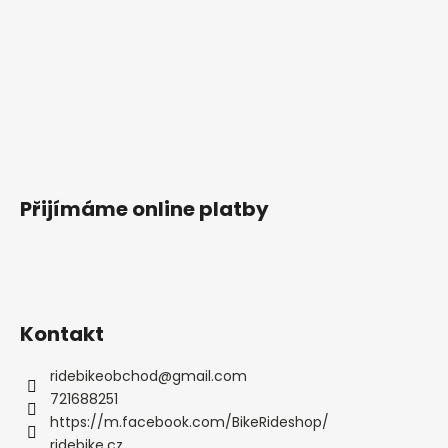
Přijímáme online platby
Kontakt
ridebikeobchod
@
gmail.com
721688251
https://m.facebook.com/BikeRideshop/
ridebike.cz