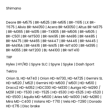
Shimano
Deore BR-M575 | BR-M525 | BR-M515 | BR-T615 | LX BR-
T675 | Alivio BR-M4050 | Acera BR-M3050 | Altus BR-M375
| BR-M365 | BR-M315 | BR-TX805 | BR-M506 | BR-M505 |
BR-C501 | BR-MT500 | BR-M495 | BR-M486 | BR-M485 |
BR-M475 | BR-M465 | BR-M447 | BR-M446 | BR-M445 |
BR-M416A | BR-M416 | BR-M415 | BR-MT400 | BR-M395 |
BR-M355 | BR-MT200 | BL-M4100 | BR-MT410
TRP
Hylex | HY/RD | Spyre SLC | Spyre | Spyke | Dash Sport
Tektro
Orion SL HD-M740 | Orion HD-M730, HD-M725 | Gemini SL
HD-M520 / M521 | Gemini HD-M500 / M501 | HD-M510 |
Draco2 HD-M352 | HDC330 HD-M330 | Auriga HD-M290 /
M291 | HD-T530 | HD-T525 | HD-E530 | HD-E525 | HD-E520 |
HD-E500 | Aquila MD-M500 | Aries MD-M300 | MD-M280 |
Mira MD-C400 | Volans HD-T710 | Vela HD-T290 | Dorado
HD-E715 | Disc brake