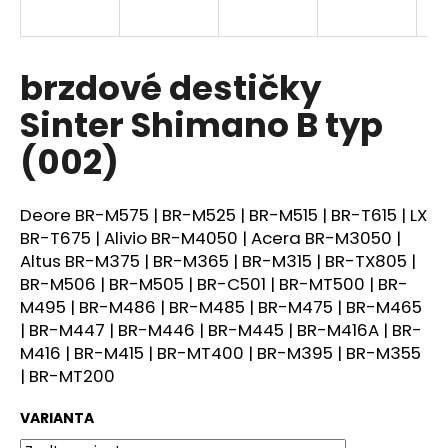
a
j
í
brzdové destičky
t
Sinter Shimano B typ
?
(002)
Deore BR-M575 | BR-M525 | BR-M515 | BR-T615 | LX
HLEDAT
BR-T675 | Alivio BR-M4050 | Acera BR-M3050 |
Altus BR-M375 | BR-M365 | BR-M315 | BR-TX805 |
BR-M506 | BR-M505 | BR-C501 | BR-MT500 | BR-
M495 | BR-M486 | BR-M485 | BR-M475 | BR-M465
D
| BR-M447 | BR-M446 | BR-M445 | BR-M416A | BR-
o
M416 | BR-M415 | BR-MT400 | BR-M395 | BR-M355
p
| BR-MT200
o
r
VARIANTA
u