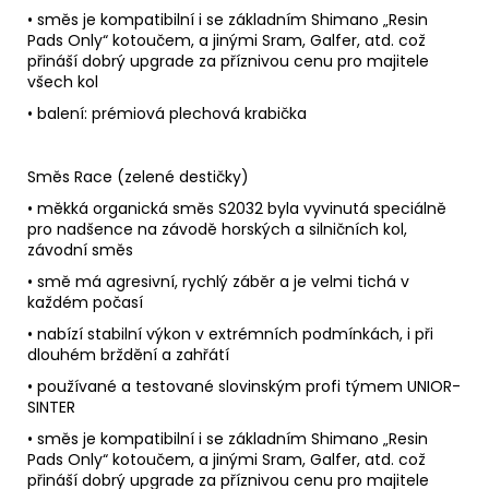
• směs je kompatibilní i se základním Shimano „Resin
Pads Only“ kotoučem, a jinými Sram, Galfer, atd. což
přináší dobrý upgrade za příznivou cenu pro majitele
všech kol
• balení: prémiová plechová krabička
Směs Race (zelené destičky)
• měkká organická směs S2032 byla vyvinutá speciálně
pro nadšence na závodě horských a silničních kol,
závodní směs
• smě má agresivní, rychlý záběr a je velmi tichá v
každém počasí
• nabízí stabilní výkon v extrémních podmínkách, i při
dlouhém brždění a zahřátí
• používané a testované slovinským profi týmem UNIOR-
SINTER
• směs je kompatibilní i se základním Shimano „Resin
Pads Only“ kotoučem, a jinými Sram, Galfer, atd. což
přináší dobrý upgrade za příznivou cenu pro majitele