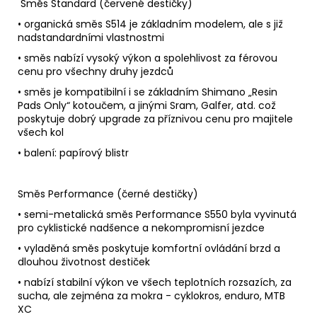
Směs Standard (červené destičky)
• organická směs S514 je základním modelem, ale s již
nadstandardními vlastnostmi
• směs nabízí vysoký výkon a spolehlivost za férovou
cenu pro všechny druhy jezdců
• směs je kompatibilní i se základním Shimano „Resin
Pads Only“ kotoučem, a jinými Sram, Galfer, atd. což
poskytuje dobrý upgrade za příznivou cenu pro majitele
všech kol
• balení: papírový blistr
Směs Performance (černé destičky)
• semi-metalická směs Performance S550 byla vyvinutá
pro cyklistické nadšence a nekompromisní jezdce
• vyladěná směs poskytuje komfortní ovládání brzd a
dlouhou životnost destiček
• nabízí stabilní výkon ve všech teplotních rozsazích, za
sucha, ale zejména za mokra - cyklokros, enduro, MTB
XC