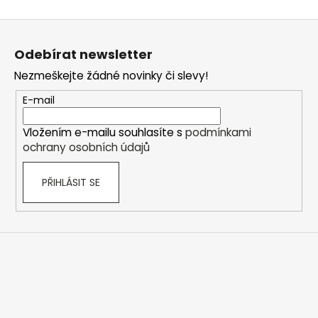
Z
á
Odebírat newsletter
p
Nezmeškejte žádné novinky či slevy!
a
t
E-mail
í
Vložením e-mailu souhlasíte s
podmínkami
ochrany osobních údajů
PŘIHLÁSIT SE