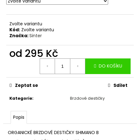
č
u
j
e
Zvolte variantu
m
Kód:
Zvolte variantu
e
Značka:
Sinter
od
295 Kč
PŘILBA
O'NEAL
Měrná
TRAPPER
DO KOŠÍKU
cena:
SOLID
CARAMEL
2
Zeptat se
Sdílet
159
Kč
Kategorie
:
Brzdové destičky
Popis
ORGANICKÉ BRZDOVÉ DESTIČKY SHIMANO B