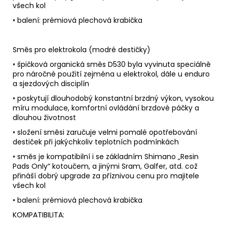
všech kol
• balení: prémiová plechová krabička
Směs pro elektrokola (modré destičky)
• špičková organická směs D530 byla vyvinuta speciálně
pro náročné použití zejména u elektrokol, dále u enduro
a sjezdových disciplín
• poskytují dlouhodobý konstantní brzdný výkon, vysokou
míru modulace, komfortní ovládání brzdové páčky a
dlouhou životnost
• složení směsi zaručuje velmi pomalé opotřebování
destiček při jakýchkoliv teplotních podmínkách
• směs je kompatibilní i se základním Shimano „Resin
Pads Only“ kotoučem, a jinými Sram, Galfer, atd. což
přináší dobrý upgrade za příznivou cenu pro majitele
všech kol
• balení: prémiová plechová krabička
KOMPATIBILITA: