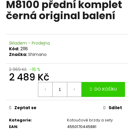
M8100 přední komplet
a
černá original balení
j
í
t
?
Skladem - Prodejna
Kód:
2116
Značka:
Shimano
2 969 Kč
–16 %
HLEDAT
2 489 Kč
Měrná
DO KOŠÍKU
cena:
D
o
p
Zeptat se
Sdílet
o
Kategorie
:
Kotoučové brzdy a sety
r
EAN
:
4550170445881
u