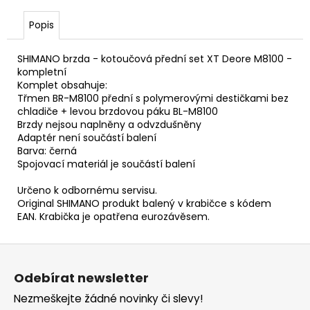
č
u
Popis
j
e
SHIMANO brzda - kotoučová přední set XT Deore M8100 -
m
kompletní
e
Komplet obsahuje:
Třmen BR-M8100 přední s polymerovými destičkami bez
chladiče + levou brzdovou páku BL-M8100
PŘILBA
Brzdy nejsou naplněny a odvzdušněny
O'NEAL
Adaptér není součástí balení
TRAPPER
Barva: černá
SOLID
Spojovací materiál je součástí balení
CARAMEL
2
Určeno k odbornému servisu.
159
Original SHIMANO produkt balený v krabičce s kódem
Kč
EAN. Krabička je opatřena eurozávěsem.
Z
á
Odebírat newsletter
p
Nezmeškejte žádné novinky či slevy!
a