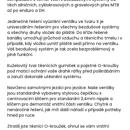
těch silničních, cyklokrosových a gravelových přes MTB
až po enduro a DH.
Jedinečné řešení vyústění ventilku ve tvaru X je
univerzálním řešením pro všechny bezdušové systémy
a všechny druhy vložek do pláště. Do kříže řešené
kanálky umožňují průchod vzduchu a těsnícího tmelu i v
případě, kdy vložka uvnitř pláště sedí přímo na ventilku.
Váš bezdušový systém je tak zcela bezproblémový a
plně funkční.
Kuželovitý tvar těsnících gumiček a pojistné O-kroužky
pod maticí ochrání vaše drahé ráfky před poškrábáním
a zaručí dokonalé utěsnění systému.
Navrženo samotnými jezdci pro jezdce. Naše ventilky
jsou standardně vybaveny stylovou čepičkou s
centrovacím klíčem pro standardní 3,4mm nipple a
klíčem pro demontáž vnitřní části ventilku. Chytré a
nenáročné řešení, jak mít další nářadí v případě potřeby
hned po ruce.
Ztratili jste těsnící O-kroužek, ohnul se vám vnitřní