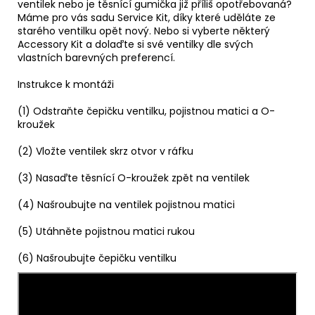
ventilek nebo je těsnící gumička již příliš opotřebovaná?
Máme pro vás sadu Service Kit, díky které uděláte ze
starého ventilku opět nový. Nebo si vyberte některý
Accessory Kit a dolaďte si své ventilky dle svých
vlastních barevných preferencí.
Instrukce k montáži
(1) Odstraňte čepičku ventilku, pojistnou matici a O-
kroužek
(2) Vložte ventilek skrz otvor v ráfku
(3) Nasaďte těsnící O-kroužek zpět na ventilek
(4) Našroubujte na ventilek pojistnou matici
(5) Utáhněte pojistnou matici rukou
(6) Našroubujte čepičku ventilku