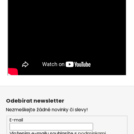
Z
á
Odebírat newsletter
p
Nezmeškejte žádné novinky či slevy!
a
t
E-mail
í
Vložením e-mailu souhlasíte s
podmínkami