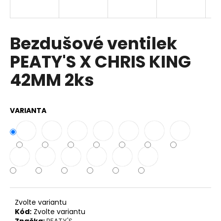
a
j
í
Bezdušové ventilek
t
PEATY'S X CHRIS KING
?
42MM 2ks
VARIANTA
HLEDAT
D
o
p
o
r
Zvolte variantu
u
Kód:
Zvolte variantu
Značka:
PEATY'S