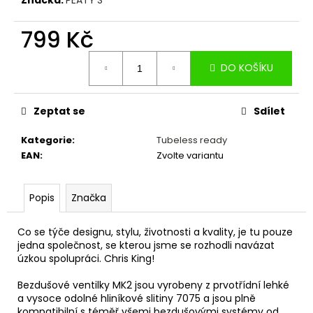
č
u
j
799 Kč
e
Měrná
m
DO KOŠÍKU
cena:
e
Zeptat se
Sdílet
HUSTILKA
BETO
Kategorie
:
Tubeless ready
SP-
006AG
EAN
:
Zvolte variantu
NA
VIDLICE,
TLUMIČE,
Popis
Značka
DUŠE
689
Co se týče designu, stylu, životnosti a kvality, je tu pouze
Kč
jedna společnost, se kterou jsme se rozhodli navázat
úzkou spolupráci. Chris King!
Bezdušové ventilky MK2 jsou vyrobeny z prvotřídní lehké
a vysoce odolné hliníkové slitiny 7075 a jsou plně
kompatibilní s téměř všemi bezdušovými systémy od