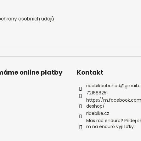
chrany osobních údajů
ímáme online platby
Kontakt
ridebikeobchod
@
gmail.
721688251
https://m.facebook.com
deshop/
ridebike.cz
Máš rád enduro? Přidej s
m na enduro vyjížďky.