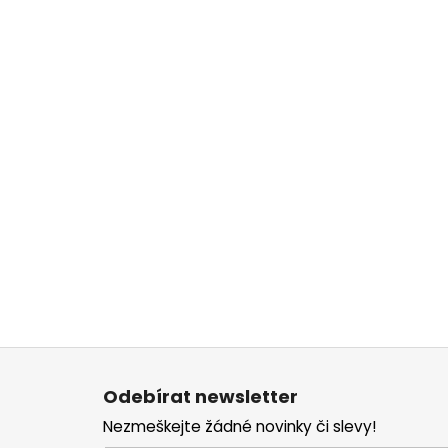
Z
á
Odebírat newsletter
p
Nezmeškejte žádné novinky či slevy!
a