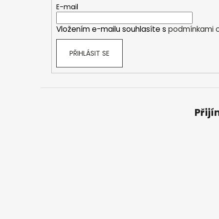
t
E-mail
í
Vložením e-mailu souhlasíte s
podmínkami o
PŘIHLÁSIT SE
Přij