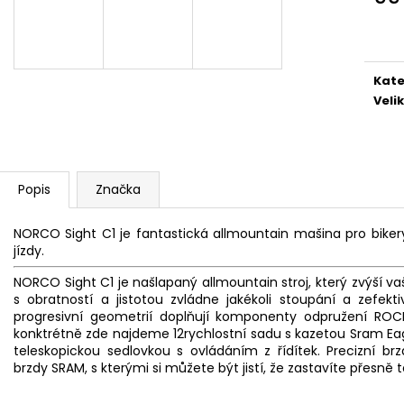
TLUMIČE, DUŠE
COMPETITION LI
Měr
TLR
689 Kč
cena
1 478 Kč
Kate
Veli
Popis
Značka
NORCO Sight C1 je fantastická allmountain mašina pro bikery,
jízdy.
NORCO Sight C1 je našlapaný allmountain stroj, který zvýší vaši
s obratností a jistotou zvládne jakékoli stoupání a zefek
progresivní geometrií doplňují komponenty odpružení ROC
konktrétně zde najdeme 12rychlostní sadu s kazetou Sram Ea
teleskopickou sedlovkou s ovládáním z řídítek. Precizní br
brzdy SRAM, s kterými si můžete být jistí, že zastavíte přesně 