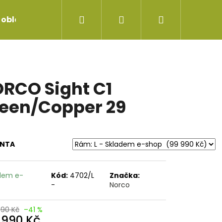
Hledat
Přihlášení
Nákupní
 oblečení
Servis jízdních kol
Repase vidlice
košík
RCO Sight C1
een/Copper 29
ANTA
dem e-
Kód:
4702/L
Značka:
-
Norco
990 Kč
–41 %
 FORCE AM2 29X2.60
 990 Kč