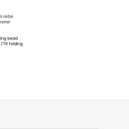
 rotor
rotor
ding bead
 /TR folding