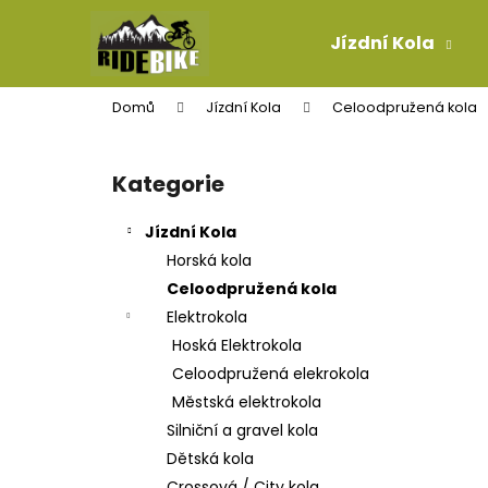
K
Přejít
na
o
Jízdní Kola
obsah
Zpět
Zpět
š
do
do
í
Domů
Jízdní Kola
Celoodpružená kola
k
obchodu
obchodu
P
o
Kategorie
Přeskočit
s
kategorie
t
Jízdní Kola
r
Horská kola
a
Celoodpružená kola
n
Elektrokola
n
Hoská Elektrokola
í
Celoodpružená elekrokola
p
Městská elektrokola
a
Silniční a gravel kola
n
Dětská kola
PLÁŠŤ GOODYEAR NEWTON MTR
e
Crossová / City kola