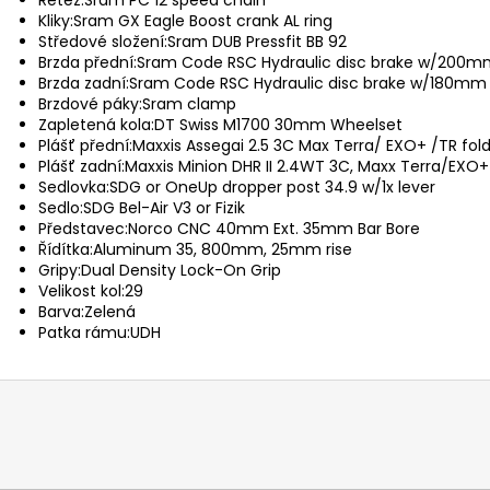
Řetěz:
Sram PC 12 speed chain
Kliky:
Sram GX Eagle Boost crank AL ring
Středové složení:
Sram DUB Pressfit BB 92
Brzda přední:
Sram Code RSC Hydraulic disc brake w/200mm
Brzda zadní:
Sram Code RSC Hydraulic disc brake w/180mm 
Brzdové páky:
Sram clamp
Zapletená kola:
DT Swiss M1700 30mm Wheelset
Plášť přední:
Maxxis Assegai 2.5 3C Max Terra/ EXO+ /TR fol
Plášť zadní:
Maxxis Minion DHR II 2.4WT 3C, Maxx Terra/EXO+
Sedlovka:
SDG or OneUp dropper post 34.9 w/1x lever
Sedlo:
SDG Bel-Air V3 or Fizik
Představec:
Norco CNC 40mm Ext. 35mm Bar Bore
Řídítka:
Aluminum 35, 800mm, 25mm rise
Gripy:
Dual Density Lock-On Grip
Velikost kol:
29
Barva:
Zelená
Patka rámu:
UDH