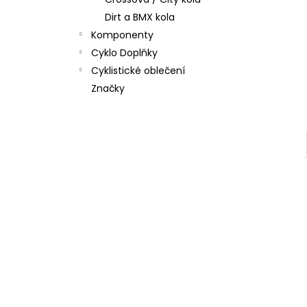
ENDURO 27.5X2.6 TUBELESS COMPLETE
l
Dirt a BMX kola
868 Kč
Původně:
1 690 Kč
Komponenty
Cyklo Doplňky
Cyklistické oblečení
Značky