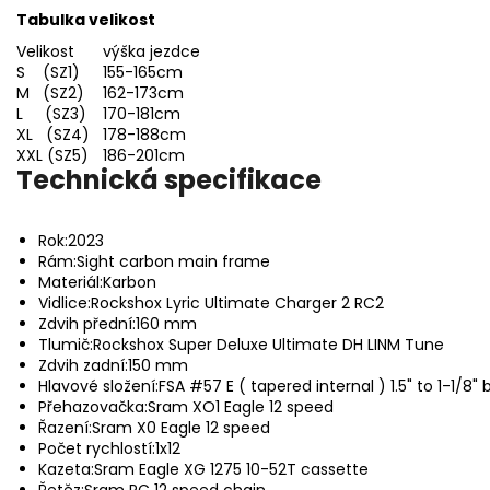
Tabulka velikost
Velikost
výška jezdce
S (SZ1)
155-165cm
M (SZ2)
162-173cm
L (SZ3)
170-181cm
XL (SZ4)
178-188cm
XXL (SZ5)
186-201cm
Technická specifikace
Rok:
2023
Rám:
Sight carbon main frame
Materiál:
Karbon
Vidlice:
Rockshox Lyric Ultimate Charger 2 RC2
Zdvih přední:
160 mm
Tlumič:
Rockshox Super Deluxe Ultimate DH LINM Tune
Zdvih zadní:
150 mm
Hlavové složení:
FSA #57 E ( tapered internal ) 1.5" to 1-1/8"
Přehazovačka:
Sram XO1 Eagle 12 speed
Řazení:
Sram X0 Eagle 12 speed
Počet rychlostí:
1x12
Kazeta:
Sram Eagle XG 1275 10-52T cassette