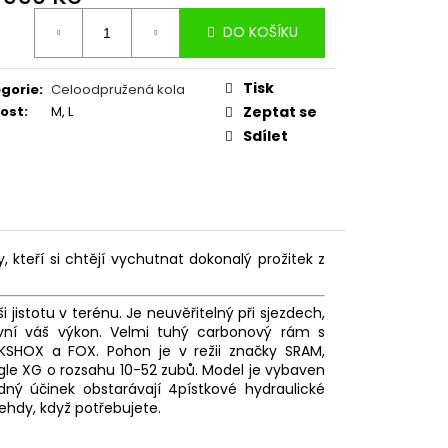
NE KEVLAR GUM-X TS
ná
DO KOŠÍKU
:
Tisk
gorie
:
Celoodpružená kola
kost
:
M, L
Zeptat se
Sdílet
 kteří si chtějí vychutnat dokonalý prožitek z
 jistotu v terénu. Je neuvěřitelný při sjezdech,
tivní váš výkon. Velmi tuhý carbonový rám s
KSHOX a FOX. Pohon je v režii značky SRAM,
gle XG o rozsahu 10-52 zubů. Model je vybaven
zdný účinek obstarávají 4pístkové hydraulické
tehdy, když potřebujete.