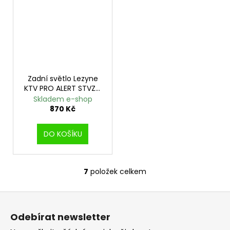
Zadní světlo Lezyne
KTV PRO ALERT STVZO
BLACK
Skladem e-shop
870 Kč
DO KOŠÍKU
7
položek celkem
O
v
Z
l
á
á
Odebírat newsletter
d
p