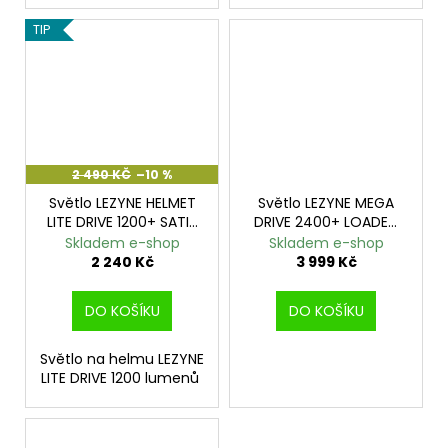
č
u
TIP
j
e
m
e
NORCO
2 490 KČ
–10 %
SIGHT
Světlo LEZYNE HELMET
Světlo LEZYNE MEGA
C2
BLACK
LITE DRIVE 1200+ SATIN
DRIVE 2400+ LOADED
29
BLACK
KIT BLACK
Skladem e-shop
Skladem e-shop
2 240 Kč
3 999 Kč
104
990
Kč
DO KOŠÍKU
DO KOŠÍKU
Původně:
145
990
Světlo na helmu LEZYNE
Kč
LITE DRIVE 1200 lumenů