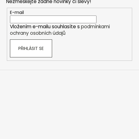
a
Nezmeškejte žádné novinky či slevy!
a
c
t
E-mail
í
í
p
Vložením e-mailu souhlasíte s
podmínkami
r
ochrany osobních údajů
v
k
PŘIHLÁSIT SE
y
v
ý
p
i
s
u