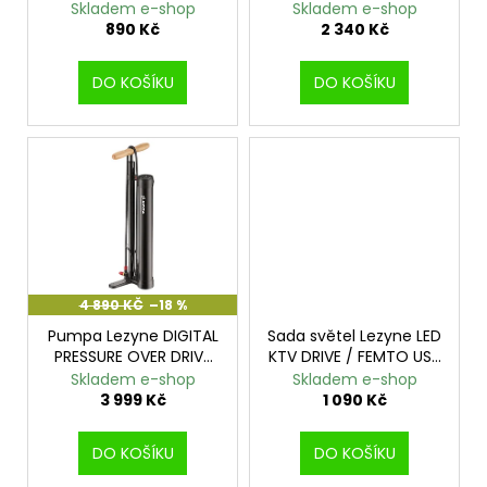
BLACK
Skladem e-shop
Skladem e-shop
t
u
a
890 Kč
2 340 Kč
ů
k
j
t
í
DO KOŠÍKU
DO KOŠÍKU
ů
t
?
HLEDAT
4 890 KČ
–18 %
Pumpa Lezyne DIGITAL
Sada světel Lezyne LED
D
PRESSURE OVER DRIVE
KTV DRIVE / FEMTO USB
o
GLOSS BLACK
PAIR BLACK
Skladem e-shop
Skladem e-shop
p
3 999 Kč
1 090 Kč
o
r
DO KOŠÍKU
DO KOŠÍKU
u