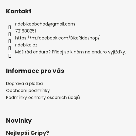
č
u
Kontakt
j
e
ridebikeobchod
@
gmail.com
m
721688251
e
https://m.facebook.com/BikeRideshop/
ridebike.cz
LANKO
Máš rád enduro? Přidej se k nám na enduro vyjížďky.
ŘADÍCÍ
PRO-
T
Informace pro vás
PLUS
MTB
TEFLON
Doprava a platba
2100MM
Obchodní podmínky
BLISTR
Podmínky ochrany osobních údajů
128
Kč
Novinky
Nejlepší Gripy?