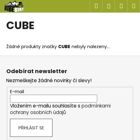
K
Přejít
Hledat
Náku
M
Přihlášen
na
o
obsah
Zpět
Zpět
košík
š
CUBE
í
C
k
o
Žádné produkty značky
CUBE
nebyly nalezeny...
p
o
Z
t
á
Odebírat newsletter
ř
p
Nezmeškejte žádné novinky či slevy!
e
a
b
t
E-mail
u
í
j
Vložením e-mailu souhlasíte s
podmínkami
ochrany osobních údajů
e
t
PŘIHLÁSIT SE
e
n