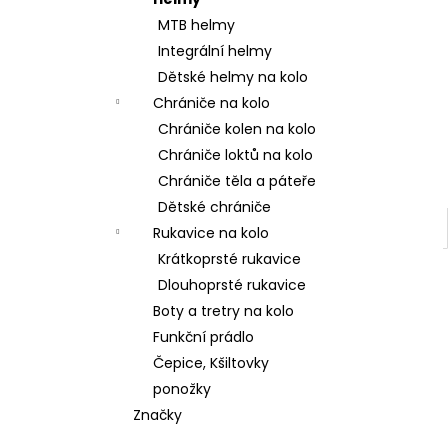
ENDURO 27.5X2.6 TUBELESS COMPLETE
l
MTB helmy
868 Kč
Původně:
1 690 Kč
Integrální helmy
Dětské helmy na kolo
Chrániče na kolo
Chrániče kolen na kolo
Chrániče loktů na kolo
Chrániče těla a páteře
Dětské chrániče
Rukavice na kolo
Krátkoprsté rukavice
Dlouhoprsté rukavice
Boty a tretry na kolo
Funkční prádlo
Čepice, Kšiltovky
ponožky
Značky