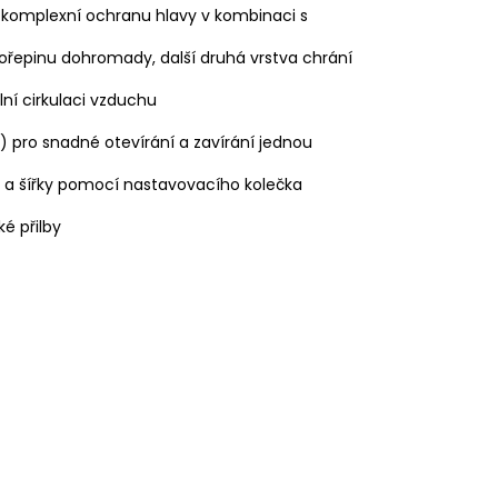
zí komplexní ochranu hlavy v kombinaci s
skořepinu dohromady, další druhá vrstva chrání
ální cirkulaci vzduchu
 pro snadné otevírání a zavírání jednou
 a šířky pomocí nastavovacího kolečka
é přilby