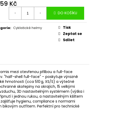
NE KEVLAR GUM-X TS
459 Kč
ná
DO KOŠÍKU
:
Tisk
gorie
:
Cyklistické helmy
Zeptat se
Sdílet
romis mezi otevřenou přilbou a full-face
. "half-shell full-face" – poskytuje výrazně
zké hmotnosti (cca 510 g, XS/S) a výtečné
ochranné skořepiny na okrajích, 15 velkými
ní vzduchu, 3D nastavitelným systémem (výška i
ipnutí i jednou rukou, a nastavitelným kšiltem
a zajišťuje hygienu, compliance s normami
 bikovým outfitem. Perfektní pro technické