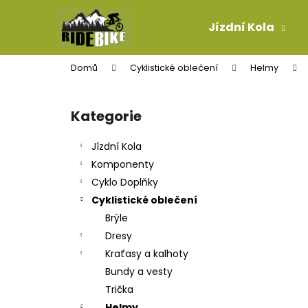
K
Přejít
na
o
Jízdní Kola
obsah
Zpět
Zpět
š
do
do
í
Domů
Cyklistické oblečení
Helmy
k
obchodu
obchodu
P
o
Kategorie
Přeskočit
s
kategorie
t
Jízdní Kola
r
Komponenty
a
Cyklo Doplňky
n
Cyklistické oblečení
n
Brýle
í
Dresy
p
Kraťasy a kalhoty
a
Bundy a vesty
n
Trička
PLÁŠŤ GOODYEAR NEWTON MTR
e
Helmy