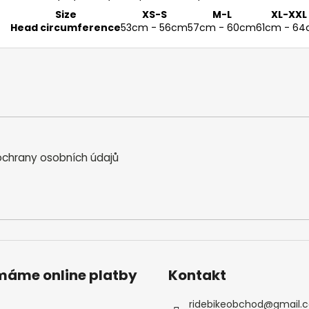
Size
XS-S
M-L
XL-XXL
Head circumference
53cm - 56cm
57cm - 60cm
61cm - 6
chrany osobních údajů
ímáme online platby
Kontakt
ridebikeobchod
@
gmail.