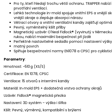
Pro ty, kteří hledají trochu větší ochranu. TRAPPER nabí
prvotřídní ventilací.
Lehká technologie in-mold spojuje vnitřní EPS a vnější 
vnější okraje a zlepšuje absorpci nárazu
Větrací otvory a vnitřní ventilační kanály zajišťují optim
Pevný, vyměnitelný kšilt přilby
Magnetický uzávěr O'Neal Fidlock® (vyvinutý v Německu)
rukou, nabízí maximální bezpečnost při jízdě
Perfektně nastavitelné sedadlo pomocí nastavení výšky
matný povrch
Splňuje bezpečnostní normy EN1078 a CPSC pro cyklistick
Parametry
:
Hmotnost: ~510 g (XS/S)
Certifikace: EN 1078, CPSC
Ventilace: 15 otvorů s interními kanály
Materiál: In‑mold EPS + dodatečná vrstva ochrany okrajů
Uzávěr: Fidlock® magnetická přezka
Nastavení: 3D systém – výška i šířka
Kšilt: Pevný, výměnný, kompatibilní s brýlemi