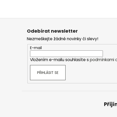
Z
á
Odebírat newsletter
p
Nezmeškejte žádné novinky či slevy!
a
t
E-mail
í
Vložením e-mailu souhlasíte s
podmínkami o
PŘIHLÁSIT SE
Přij