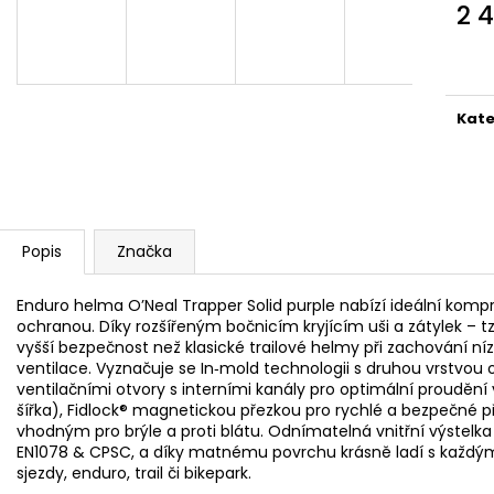
TLUMIČE, DUŠE
COMPETITION LI
2 
TLR
689 Kč
Měr
1 478 Kč
cena
Kate
Popis
Značka
Enduro helma O’Neal Trapper Solid purple nabízí ideální komp
ochranou. Díky rozšířeným bočnicím kryjícím uši a zátylek – tzv
vyšší bezpečnost než klasické trailové helmy při zachování ní
ventilace. Vyznačuje se In‑mold technologii s druhou vrstvou 
ventilačními otvory s interními kanály pro optimální proudě
šířka), Fidlock® magnetickou přezkou pro rychlé a bezpečné př
vhodným pro brýle a proti blátu. Odnímatelná vnitřní výstelk
EN1078 & CPSC, a díky matnému povrchu krásně ladí s každým
sjezdy, enduro, trail či bikepark.