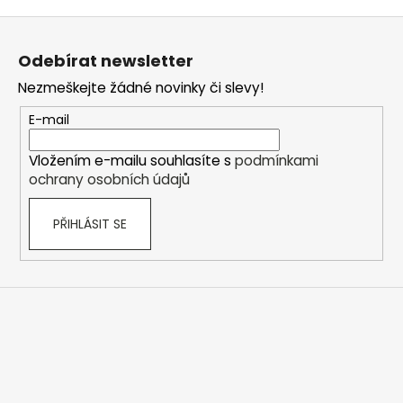
Z
á
Odebírat newsletter
p
Nezmeškejte žádné novinky či slevy!
a
t
E-mail
í
Vložením e-mailu souhlasíte s
podmínkami
ochrany osobních údajů
PŘIHLÁSIT SE