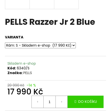
a
j
í
PELLS Razzer Jr 2 Blue
t
?
VARIANTA
HLEDAT
Skladem e-shop
Kód:
6340/S
Značka:
PELLS
D
o
20 990 Kč
–14 %
17 990 Kč
p
o
Měrná
r
DO KOŠÍKU
cena:
u