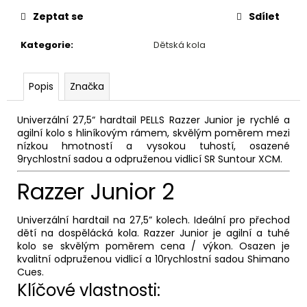
č
u
Zeptat se
Sdílet
j
e
Kategorie
:
Dětská kola
m
e
Popis
Značka
LANKO
Univerzální 27,5“ hardtail PELLS Razzer Junior je rychlé a
ŘADICI
agilní kolo s hliníkovým rámem, skvělým poměrem mezi
SACCON
nízkou hmotností a vysokou tuhostí, osazené
2050MM
9rychlostní sadou a odpruženou vidlicí SR Suntour XCM.
NEREZOVÉ
30
Razzer Junior 2
Kč
Univerzální hardtail na 27,5” kolech. Ideální pro přechod
dětí na dospělácká kola. Razzer Junior je agilní a tuhé
kolo se skvělým poměrem cena / výkon. Osazen je
kvalitní odpruženou vidlicí a 10rychlostní sadou Shimano
Cues.
Klíčové vlastnosti: