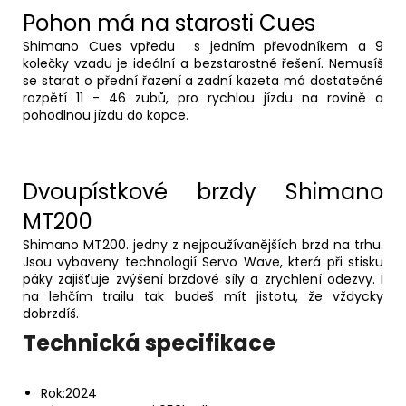
Pohon má na starosti Cues
Shimano Cues vpředu s jedním převodníkem a 9
kolečky vzadu je ideální a bezstarostné řešení. Nemusíš
se starat o přední řazení a zadní kazeta má dostatečné
rozpětí 11 - 46 zubů, pro rychlou jízdu na rovině a
pohodlnou jízdu do kopce.
Dvoupístkové brzdy Shimano
MT200
Shimano MT200. jedny z nejpoužívanějších brzd na trhu.
Jsou vybaveny technologií Servo Wave, která při stisku
páky zajišťuje zvýšení brzdové síly a zrychlení odezvy. I
na lehčím trailu tak budeš mít jistotu, že vždycky
dobrzdíš.
Technická specifikace
Rok:
2024