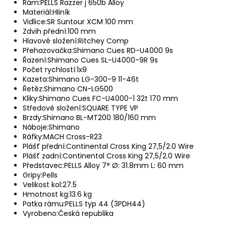
Rám:
PELLS Razzer j 650b Alloy
Materiál:
Hliník
Vidlice:
SR Suntour XCM 100 mm
Zdvih přední:
100 mm
Hlavové složení:
Ritchey Comp
Přehazovačka:
Shimano Cues RD-U4000 9s
Řazení:
Shimano Cues SL-U4000-9R 9s
Počet rychlostí:
1x9
Kazeta:
Shimano LG-300-9 11-46t
Řetěz:
Shimano CN-LG500
Kliky:
Shimano Cues FC-U4000-1 32t 170 mm
Středové složení:
SQUARE TYPE VP
Brzdy:
Shimano BL-MT200 180/160 mm
Náboje:
Shimano
Ráfky:
MACH Cross-R23
Plášť přední:
Continental Cross King 27,5/2.0 Wire
Plášť zadní:
Continental Cross King 27,5/2.0 Wire
Představec:
PELLS Alloy 7° Ø: 31.8mm L: 60 mm
Gripy:
Pells
Velikost kol:
27.5
Hmotnost kg:
13.6 kg
Patka rámu:
PELLS typ 44 (3PDH44)
Vyrobeno:
Česká republika