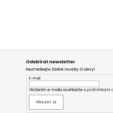
Z
á
Odebírat newsletter
p
Nezmeškejte žádné novinky či slevy!
a
t
E-mail
í
Vložením e-mailu souhlasíte s
podmínkami o
PŘIHLÁSIT SE