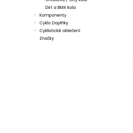
4 Kč
l
Dirt a BMX kola
Komponenty
Cyklo Doplňky
Cyklistické oblečení
Značky