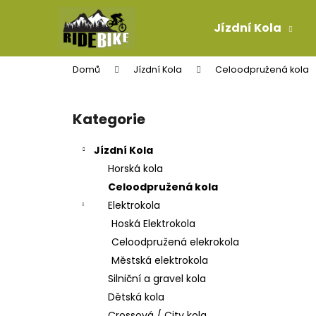
K
Přejít
na
o
Jízdní Kola
obsah
Zpět
Zpět
š
do
do
í
Domů
Jízdní Kola
Celoodpružená kola
k
obchodu
obchodu
P
o
Kategorie
Přeskočit
s
kategorie
t
Jízdní Kola
r
Horská kola
a
Celoodpružená kola
n
Elektrokola
n
Hoská Elektrokola
í
Celoodpružená elekrokola
p
Městská elektrokola
a
Silniční a gravel kola
n
Dětská kola
KONCOVKA LANKA
e
Crossová / City kola