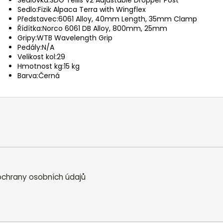
Sedlovka:
SDG Tellis V2 Adjustable Dropper Post
Sedlo:
Fizik Alpaca Terra with Wingflex
Představec:
6061 Alloy, 40mm Length, 35mm Clamp
Řídítka:
Norco 6061 DB Alloy, 800mm, 25mm
Gripy:
WTB Wavelength Grip
Pedály:
N/A
Velikost kol:
29
Hmotnost kg:
15 kg
Barva:
Černá
chrany osobních údajů