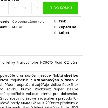
ná
DO KOŠÍKU
:
Tisk
gorie
:
Celoodpružená kola
kost
:
M, L, XL
Zeptat se
Sdílet
vý a lehký trailový bike NORCO Fluid C2 vám
pokročilé a ambiciózní jezdce. Nabízí
skvělou
lavní trojúhelník z
karbonových vláken
a
t. Přední odpružení zajišťuje vidlice RockShox
 zdvihu tlumič RockShox Super Deluxe
ení specifické velikosti rámu pro dokonalou
 12 rychlostmi a širokým rozsahem převodů 10-
toučové brzdy SRAM G2 RS s 200mm předním a
tí je nastavitelná teleskopická sedlovka SDG