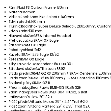
Rám:
Fluid FS Carbon Frame 130mm
Materiál:
Karbon
Vidlice:
Rock Shox Pike Select+ 140mm
Zdvih přední:
140 mm
Tlumič:
RockShox Super Deluxe Select+, 210x50mm, Custo
Zdvih zadní:
130 mm
Hlavové složení:
FSA Internal Headset
Přehazovačka:
SRAM GX Eagle
Řazení:
SRAM GX Eagle
Počet rychlostí:
1x12
Kazeta:
SRAM 1275 Eagle 10/52
Řetěz:
SRAM GX Eagle
Kliky:
Truvativ Descendant 6K DUB 30T
Středové složení:
e*thirteen BB92
Brzda přední:
SRAM G2 RS 200mm / SRAM Centerline 200mm
Brzda zadní:
SRAM G2 RS 180mm / SRAM Centerline 180mm 6
Brzdové páky:
SRAM G2 R
Přední náboj:
Bear Pawls BMB-013 110x15 32H
Zadní náboj:
Bear Pawls BMB-004 148x12, 6 Bolt
Ráfky:
Stan´s Flow 29" 32H
Plášť přední:
Vittoria Mazza 29" x 2.4" Trail G2.0
Plášť zadní:
Vittoria Martello 29" x 2.35" Trail G2.0