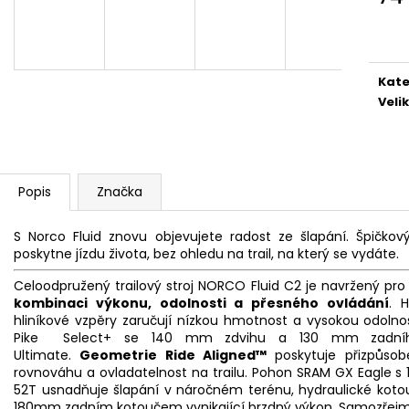
ČERVENÁ
1 990 Kč
Měr
170 Kč
cena
Kate
Veli
Popis
Značka
S Norco Fluid znovu objevujete radost ze šlapání. Špičko
poskytne jízdu života, bez ohledu na trail, na který se vydáte.
Celoodpružený trailový stroj NORCO Fluid C2 je navržený pro 
kombinaci výkonu, odolnosti a přesného ovládání
. H
hliníkové vzpěry zaručují nízkou hmotnost a vysokou odolnos
Pike Select+ se 140 mm zdvihu a 130 mm zadního
Ultimate.
Geometrie Ride Aligned™
poskytuje přizpůsob
rovnováhu a ovladatelnost na trailu. Pohon SRAM GX Eagle s
52T usnadňuje šlapání v náročném terénu, hydraulické ko
180mm zadním kotoučem vynikající brzdný výkon. Samozřejmos