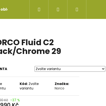
Hledat
Přihlášení
Nákupní
 oblečení
Servis jízdních kol
Repase vidlice
košík
RCO Fluid C2
ack/Chrome 29
ANTA
te
Kód:
Zvolte
Značka:
antu
variantu
Norco
90 Kč
–37 %
UNEČNÍ BRÝLE RETRO
 990 Kč