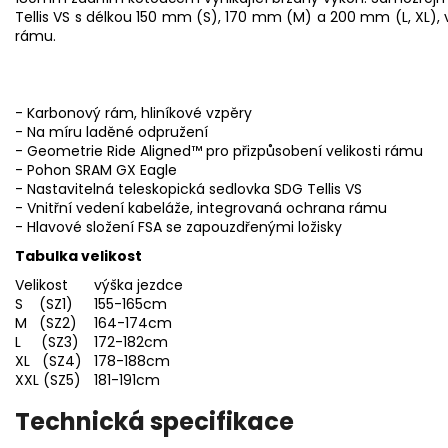
Tellis VS s délkou 150 mm (S), 170 mm (M) a 200 mm (L, XL),
rámu.
- Karbonový rám, hliníkové vzpěry
- Na míru laděné odpružení
- Geometrie Ride Aligned™ pro přizpůsobení velikosti rámu
- Pohon SRAM GX Eagle
- Nastavitelná teleskopická sedlovka SDG Tellis VS
- Vnitřní vedení kabeláže, integrovaná ochrana rámu
- Hlavové složení FSA se zapouzdřenými ložisky
Tabulka velikost
Velikost
výška jezdce
S (SZ1)
155-165cm
M (SZ2)
164-174cm
L (SZ3)
172-182cm
XL (SZ4)
178-188cm
XXL (SZ5)
181-191cm
Technická specifikace