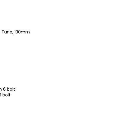
m Tune, 130mm
 6 bolt
 bolt