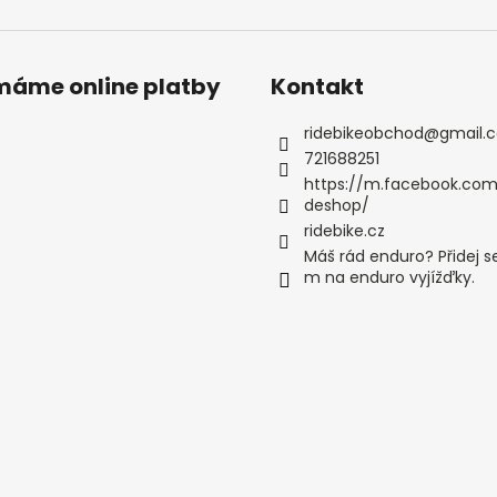
ímáme online platby
Kontakt
ridebikeobchod
@
gmail.
721688251
https://m.facebook.com
deshop/
ridebike.cz
Máš rád enduro? Přidej s
m na enduro vyjížďky.