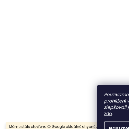
Používáme
prohlížení
zlepšovali 
zde
.
Máme stále otevřeno 😊 Google aktuálně chybně zobrazuje stav „trv
Nastave