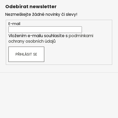
á
á
Odebírat newsletter
d
p
a
Nezmeškejte žádné novinky či slevy!
a
c
t
E-mail
í
í
p
Vložením e-mailu souhlasíte s
podmínkami
r
ochrany osobních údajů
v
k
PŘIHLÁSIT SE
y
v
ý
p
i
s
u