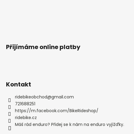
Přijímáme online platby
Kontakt
ridebikeobchod
@
gmail.com
721688251
https://m.facebook.com/BikeRideshop/
ridebike.cz
Máš rád enduro? Přidej se k nám na enduro vyjížďky.