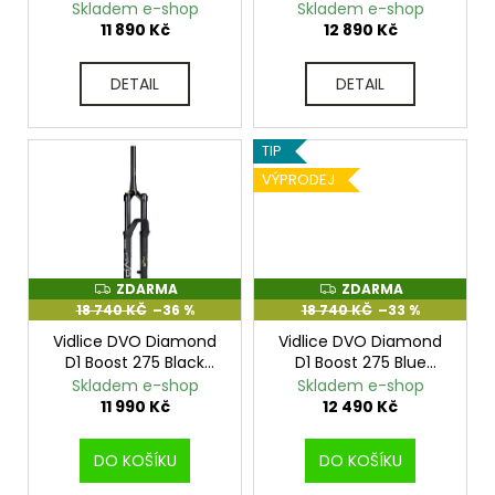
205x65
Skladem e-shop
Skladem e-shop
t
A
u
a
11 890 Kč
12 890 Kč
ů
k
j
t
í
DETAIL
DETAIL
ů
t
?
TIP
VÝPRODEJ
HLEDAT
ZDARMA
ZDARMA
Z
Z
D
D
18 740 KČ
–36 %
18 740 KČ
–33 %
A
A
R
R
Vidlice DVO Diamond
Vidlice DVO Diamond
D
M
M
D1 Boost 275 Black
D1 Boost 275 Blue
A
A
o
170mm Offset 44
170mm Offset 44
Skladem e-shop
Skladem e-shop
p
11 990 Kč
12 490 Kč
o
r
DO KOŠÍKU
DO KOŠÍKU
u