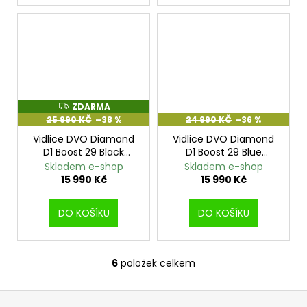
č
u
j
e
m
e
ZDARMA
Z
NORCO
D
25 990 KČ
–38 %
24 990 KČ
–36 %
A
SIGHT
R
Vidlice DVO Diamond
Vidlice DVO Diamond
C2
M
BLACK
D1 Boost 29 Black
D1 Boost 29 Blue
A
29
160mm 44mm Offset
160mm Travel 44mm
Skladem e-shop
Skladem e-shop
Offset
15 990 Kč
15 990 Kč
104
990
Kč
DO KOŠÍKU
DO KOŠÍKU
Původně:
145
990
Kč
6
položek celkem
O
v
Z
l