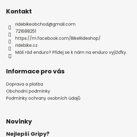
č
u
Kontakt
j
e
ridebikeobchod
@
gmail.com
m
721688251
e
https://m.facebook.com/BikeRideshop/
ridebike.cz
TELESKOPICKÁ
Máš rád enduro? Přidej se k nám na enduro vyjížďky.
SEDLOVKA
SDG
TELLIS
Informace pro vás
V2
DROPPER
SEAT
Doprava a platba
POST
Obchodní podmínky
34,9MM
Podmínky ochrany osobních údajů
X
200MM
4
053
Novinky
Kč
Nejlepší Gripy?