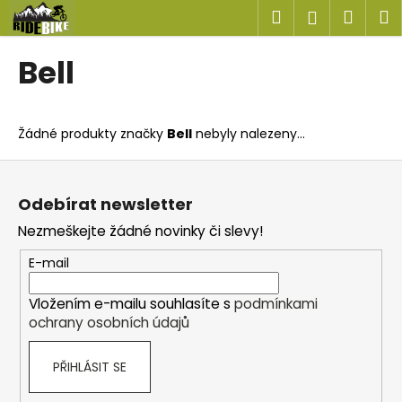
K
Přejít
Hledat
Náku
M
Přihlášen
na
o
obsah
Zpět
Zpět
košík
š
Bell
í
C
k
o
Žádné produkty značky
Bell
nebyly nalezeny...
p
o
Z
t
á
Odebírat newsletter
ř
p
Nezmeškejte žádné novinky či slevy!
e
a
b
t
E-mail
u
í
j
Vložením e-mailu souhlasíte s
podmínkami
ochrany osobních údajů
e
t
PŘIHLÁSIT SE
e
n