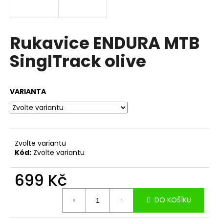
a
j
í
Rukavice ENDURA MTB
t
SinglTrack olive
?
VARIANTA
HLEDAT
Zvolte variantu
Kód:
Zvolte variantu
D
o
699 Kč
p
o
Měrná
r
DO KOŠÍKU
cena:
u