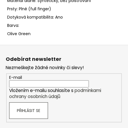
Materiál dlaně: Syntetický, bez polstrování
Prsty: Plné (full finger)
Dotyková kompatibilita: Ano
Barva:
Olive Green
Z
á
Odebírat newsletter
p
Nezmeškejte žádné novinky či slevy!
a
t
E-mail
í
Vložením e-mailu souhlasíte s
podmínkami
ochrany osobních údajů
PŘIHLÁSIT SE