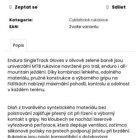
č
u
Zeptat se
Sdílet
j
Kategorie
:
Cyklistické rukavice
e
EAN
:
Zvolte variantu
m
e
Popis
POLARIZAČNÍ
SLUNEČNÍ
Endura SingleTrack Gloves v olivově zelené barvě jsou
BRÝLE
univerzální MTB rukavice navržené pro trail, enduro i all-
RETRO
mountain ježdění. Díky kombinaci lehkého, odolného
ČERVENÁ
materiálu, pružné konstrukce a výborného gripu na
170
řídítkách nabízejí maximální pohodlí, kontrolu a odolnost
Kč
v každém terénu.
Dlaň z trvanlivého syntetického materiálu bez
polstrování zajišťuje přesný cit při řízení a výborný
kontakt s gripy. Na kloubech se nachází laserově
vyřezávaná perforace, která zlepšuje ventilaci, zatímco
silikonové potisky na prstech podporují jistotu při brzdění.
Rukavice jsou navíc kompatibilní s dotykovými